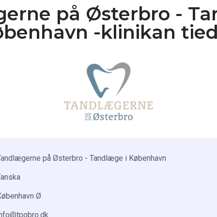
erne på Østerbro - Ta
benhavn -klinikan tie
Tandlægerne på Østerbro - Tandlæge i København
Tanska
København Ø
info@tpobro.dk