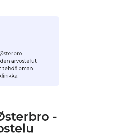
 Østerbro –
iden arvostelut
it tehdä oman
linikka.
sterbro -
ostelu