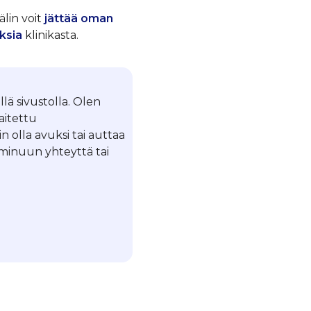
älin voit
jättää oman
ksia
klinikasta.
llä sivustolla. Olen
laitettu
in olla avuksi tai auttaa
a minuun yhteyttä tai