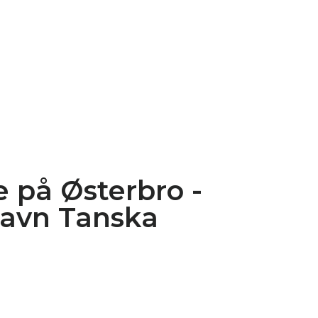
 på Østerbro -
avn Tanska