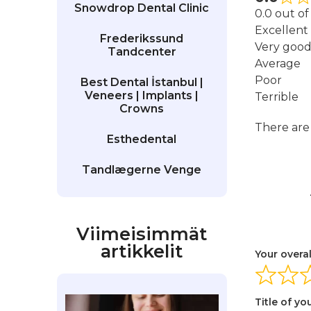
Snowdrop Dental Clinic
0.0 out of
Excellent
Frederikssund
Very goo
Tandcenter
Average
Poor
Best Dental İstanbul |
Veneers | Implants |
Terrible
Crowns
There are 
Esthedental
Tandlægerne Venge
Viimeisimmät
artikkelit
Your overal
Title of yo