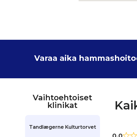
Varaa aika hammashoitoon
Vaihtoehtoiset
Kai
klinikat
Tandlægerne Kulturtorvet
0.0