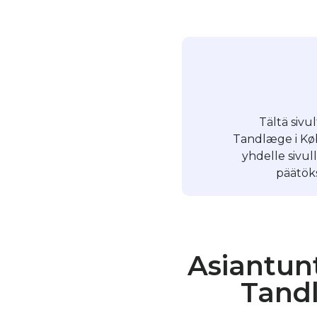
Tältä sivu
Tandlæge i Køb
yhdelle sivu
päätöks
Asiantun
Tandl