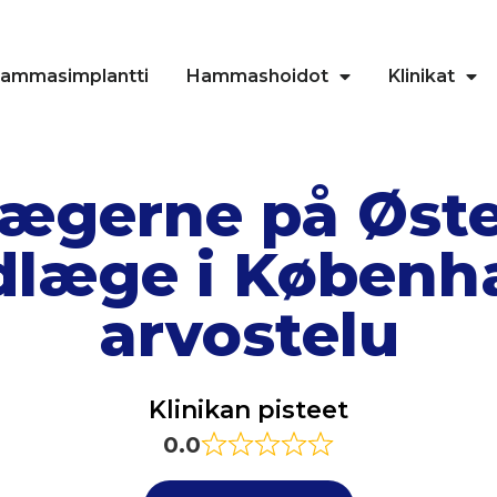
ammasimplantti
Hammashoidot
Klinikat
ægerne på Øste
læge i Københ
arvostelu
Klinikan pisteet
0.0