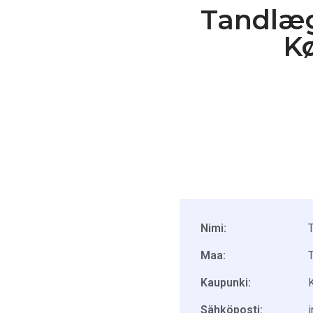
Tandlæg
Kø
Nimi:
Maa:
Kaupunki:
Sähköposti: