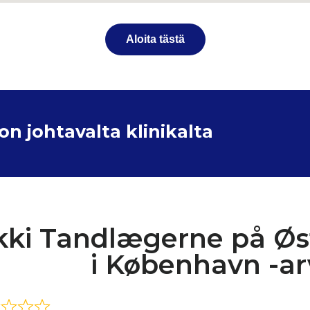
Aloita tästä
 johtavalta klinikalta
kki Tandlægerne på Øs
i København -ar