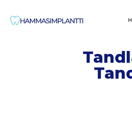
H
Tandl
Tand