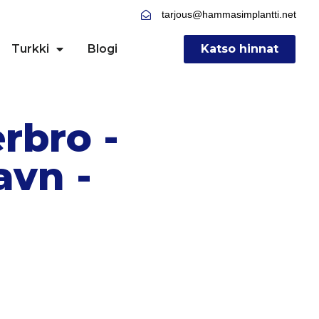
tarjous@hammasimplantti.net
Turkki
Blogi
Katso hinnat
rbro -
avn -