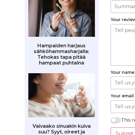
Your revie
Hampaiden harjaus
sähköhammasharjalla:
Tehokas tapa pitää
hampaat puhtaina
Your name
Your email
This 
Vaivaako sinuakin kuiva
suu? Syyt, oireet ja
Submit 