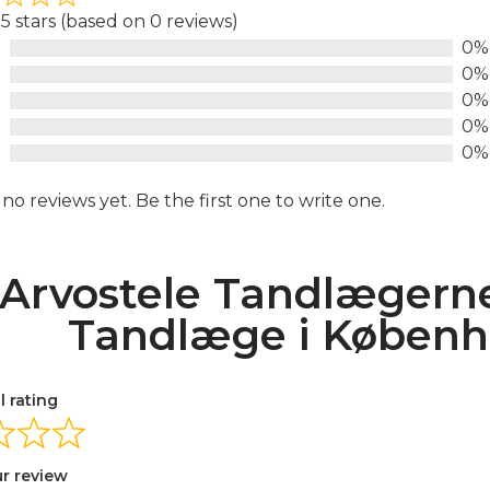
 5 stars (based on 0 reviews)
0%
d
0%
0%
0%
0%
no reviews yet. Be the first one to write one.
Arvostele Tandlægerne
Tandlæge i Københ
l rating
ur review