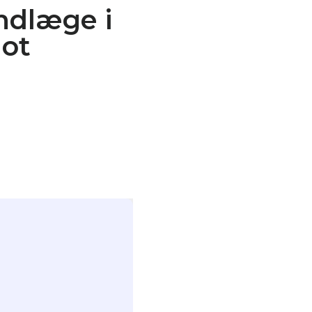
ndlæge i
dot