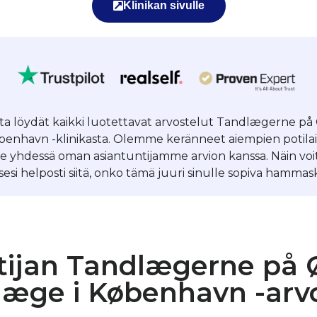
Klinikan sivulle
lta löydät kaikki luotettavat arvostelut Tandlægerne på
enhavn -klinikasta. Olemme keränneet aiempien potila
lle yhdessä oman asiantuntijamme arvion kanssa. Näin vo
esi helposti siitä, onko tämä juuri sinulle sopiva hammask
tijan Tandlægerne på Ø
æge i København -arv