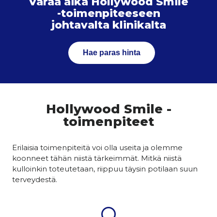
Varaa aika Hollywood Smile
-toimenpiteeseen
johtavalta klinikalta
Hae paras hinta
Hollywood Smile -
toimenpiteet
Erilaisia toimenpiteitä voi olla useita ja olemme
koonneet tähän niistä tärkeimmät. Mitkä niistä
kulloinkin toteutetaan, riippuu täysin potilaan suun
terveydestä.