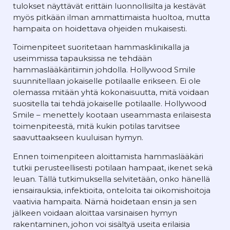
tulokset näyttävät erittäin luonnollisilta ja kestävät
myös pitkään ilman ammattimaista huoltoa, mutta
hampaita on hoidettava ohjeiden mukaisesti.
Toimenpiteet suoritetaan hammasklinikalla ja
useimmissa tapauksissa ne tehdään
hammaslääkäritiimin johdolla. Hollywood Smile
suunnitellaan jokaiselle potilaalle erikseen. Ei ole
olemassa mitään yhtä kokonaisuutta, mitä voidaan
suositella tai tehdä jokaiselle potilaalle. Hollywood
Smile – menettely kootaan useammasta erilaisesta
toimenpiteestä, mitä kukin potilas tarvitsee
saavuttaakseen kuuluisan hymyn.
Ennen toimenpiteen aloittamista hammaslääkäri
tutkii perusteellisesti potilaan hampaat, ikenet sekä
leuan. Tällä tutkimuksella selvitetään, onko hänellä
iensairauksia, infektioita, onteloita tai oikomishoitoja
vaativia hampaita. Nämä hoidetaan ensin ja sen
jälkeen voidaan aloittaa varsinaisen hymyn
rakentaminen, johon voi sisältyä useita erilaisia