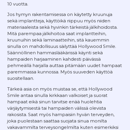
10 vuotta.
Jos hymyn rakentamisessa on käytetty kruunuja
sekä implantteja, käyttöikä riippuu myös niiden
materiaaleista sekä hyvinkin tärkeistä jälkihoidosta.
Mitä parempaa jälkihoitoa saat implantteihin,
kruunuihin sekä laminaatteihin, sitä kauemmin
sinulla on mahdollisuus säilyttää Hollywood Smile.
Säännöllinen hammaslääkärissä käynti sekä
hampaiden harjaaminen kahdesti päivässä
pehmeällä harjalla auttaa pitämään uudet hampaat
paremmassa kunnossa. Myös suuveden käyttöä
suositellaan.
Tärkeä asia on myös muistaa se, että Hollywood
Smile antaa sinulla kirkkaan valkoiset ja suorat
hampaat eikä sinun tarvitse enää huolehtia
värjäytymisestä tai hampaiden välissä olevista
rakosista. Saat myös hampaisiin hyvän terveyden,
joka puolestaan saattaa suojata sinua monilta
vakavammilta terveysongelmilta kuten esimerkiksi