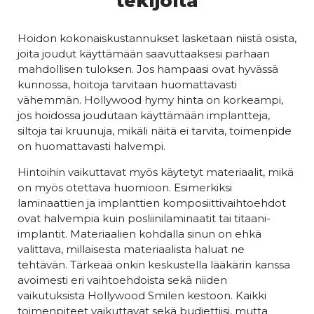
tekijöitä
Hoidon kokonaiskustannukset lasketaan niistä osista,
joita joudut käyttämään saavuttaaksesi parhaan
mahdollisen tuloksen. Jos hampaasi ovat hyvässä
kunnossa, hoitoja tarvitaan huomattavasti
vähemmän. Hollywood hymy hinta on korkeampi,
jos hoidossa joudutaan käyttämään implantteja,
siltoja tai kruunuja, mikäli näitä ei tarvita, toimenpide
on huomattavasti halvempi.
Hintoihin vaikuttavat myös käytetyt materiaalit, mikä
on myös otettava huomioon. Esimerkiksi
laminaattien ja implanttien komposiittivaihtoehdot
ovat halvempia kuin posliinilaminaatit tai titaani-
implantit. Materiaalien kohdalla sinun on ehkä
valittava, millaisesta materiaalista haluat ne
tehtävän. Tärkeää onkin keskustella lääkärin kanssa
avoimesti eri vaihtoehdoista sekä niiden
vaikutuksista Hollywood Smilen kestoon. Kaikki
toimenpiteet vaikuttavat sekä budjettiisi, mutta