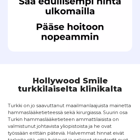
Hollywood Smile
turkkilaiselta klinikalta
Turkki on jo saavuttanut maailmanlaajuista mainetta
hammaslääketieteessä sekä kirurgiassa. Suurin osa
Turkin hammaslääketieteen ammattilaisista on
valmistunut johtavista yliopistoista ja he ovat
työssään erittäin päteviä. Halvemmat hinnat eivät
tarkoita sitä, että työtavat ja erilaiset standardit ovat