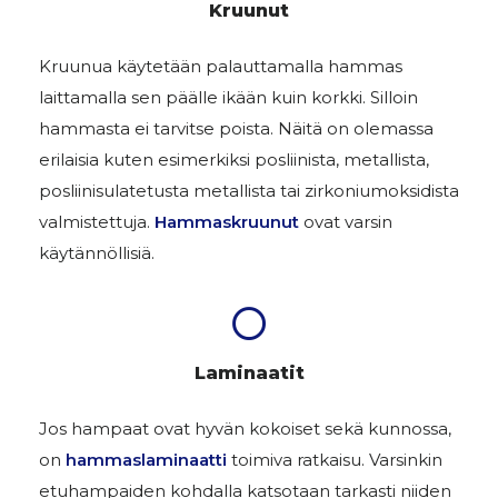
Kruunut
Kruunua käytetään palauttamalla hammas
laittamalla sen päälle ikään kuin korkki. Silloin
hammasta ei tarvitse poista. Näitä on olemassa
erilaisia kuten esimerkiksi posliinista, metallista,
posliinisulatetusta metallista tai zirkoniumoksidista
valmistettuja.
Hammaskruunut
ovat varsin
käytännöllisiä.
Laminaatit
Jos hampaat ovat hyvän kokoiset sekä kunnossa,
on
hammaslaminaatti
toimiva ratkaisu. Varsinkin
etuhampaiden kohdalla katsotaan tarkasti niiden