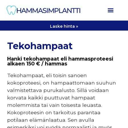
Laske hinta »
Tekohampaat
Hanki tekohampaat eli hammasproteesi
alkaen 150 € / hammas
Tekohampaat, eli toisin sanoen
kokoproteesi, on hampaattomaan suuhun
valmistettava purukalusto. Sillä voidaan
korvata kaikki puuttuvat hampaat
molemmista tai vain toisesta leuasta.
Kokoproteesin on tarkoitus parantaa
potilaan elämänlaatua. Sen avulla
esimerkiksi voi syödä normaalisti ja myös