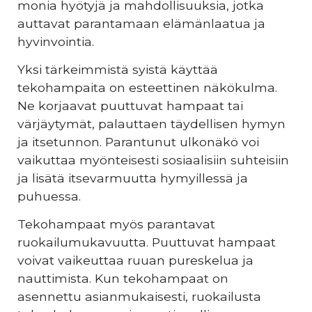
monia hyötyjä ja mahdollisuuksia, jotka
auttavat parantamaan elämänlaatua ja
hyvinvointia.
Yksi tärkeimmistä syistä käyttää
tekohampaita on esteettinen näkökulma.
Ne korjaavat puuttuvat hampaat tai
värjäytymät, palauttaen täydellisen hymyn
ja itsetunnon. Parantunut ulkonäkö voi
vaikuttaa myönteisesti sosiaalisiin suhteisiin
ja lisätä itsevarmuutta hymyillessä ja
puhuessa.
Tekohampaat myös parantavat
ruokailumukavuutta. Puuttuvat hampaat
voivat vaikeuttaa ruuan pureskelua ja
nauttimista. Kun tekohampaat on
asennettu asianmukaisesti, ruokailusta