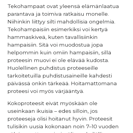
Tekohampaat ovat yleensä elämänlaatua
parantava ja toimiva ratkaisu monelle.
Niihinkin liittyy silti mahdollisia ongelmia.
Tekohampaisiin esimerkiksi voi kertyä
hammaskiveä, kuten tavallisiinkin
hampaisiin. Sitä voi muodostua jopa
helpommin kuin omiin hampaisiin, sillä
proteesin muovi ei ole elävää kudosta.
Huolellinen puhdistus proteeseille
tarkoitetuilla puhdistusaineille kahdesti
päivässä onkin tärkeää. Hoitamattomana
proteesi voi myös värjääntyä.
Kokoproteesit eivät myöskään ole
useinkaan ikuisia – edes silloin, jos
proteeseja olisi hoitanut hyvin. Proteesit
tulisikin uusia kokonaan noin 7–10 vuoden