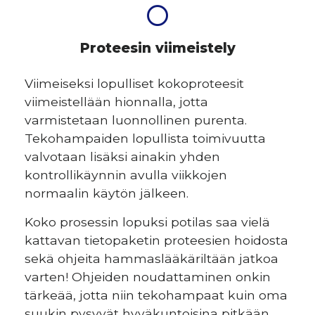
Proteesin viimeistely
Viimeiseksi lopulliset kokoproteesit
viimeistellään hionnalla, jotta
varmistetaan luonnollinen purenta.
Tekohampaiden lopullista toimivuutta
valvotaan lisäksi ainakin yhden
kontrollikäynnin avulla viikkojen
normaalin käytön jälkeen.
Koko prosessin lopuksi potilas saa vielä
kattavan tietopaketin proteesien hoidosta
sekä ohjeita hammaslääkäriltään jatkoa
varten! Ohjeiden noudattaminen onkin
tärkeää, jotta niin tekohampaat kuin oma
suukin pysyvät hyväkuntoisina pitkään.