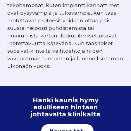
tekohampaat, kuten implanttikannattimet,
ovat pysyvämpiä ja tukevampia, kun taas
irrotettavat proteesit voidaan ottaa pois
suusta helposti puhdistamista tai
nukkumista varten. Jotkut ihmiset pitävät
irrotettavuutta kätevänä, kun taas toiset
suosivat kiinteitä vaihtoehtoja niiden
vakaamman tuntuman ja luonnollisemman
ulkonäön vuoksi.
Hanki kaunis hymy
edulliseen hintaan
johtavalta klinikalta
Hae paras hinta