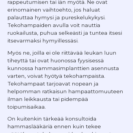
rappeutumisen tai iän myötä. Ne ovat
erinomainen vaihtoehto, jos haluat
palauttaa hymysi ja pureskelukykysi.
Tekohampaiden avulla voit nauttia
ruokailusta, puhua selkeästi ja tuntea itsesi
itsevarmaksi hymyillessäsi.
Myös ne, joilla ei ole riittävää leukan luun
tiheyttä tai ovat huonossa fyysisessä
kunnossa hammasimplanttien asennusta
varten, voivat hyötyä tekohampaista.
Tekohampaat tarjoavat nopean ja
helpomman ratkaisun hampaattomuuteen
ilman leikkausta tai pidempää
toipumisaikaa.
On kuitenkin tärkeää konsultoida
hammaslääkäriä ennen kuin tekee