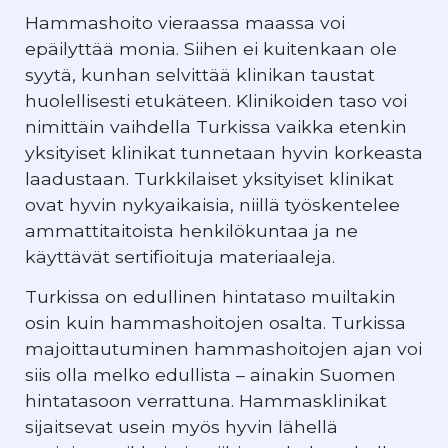
Hammashoito vieraassa maassa voi
epäilyttää monia. Siihen ei kuitenkaan ole
syytä, kunhan selvittää klinikan taustat
huolellisesti etukäteen. Klinikoiden taso voi
nimittäin vaihdella Turkissa vaikka etenkin
yksityiset klinikat tunnetaan hyvin korkeasta
laadustaan. Turkkilaiset yksityiset klinikat
ovat hyvin nykyaikaisia, niillä työskentelee
ammattitaitoista henkilökuntaa ja ne
käyttävät sertifioituja materiaaleja.
Turkissa on edullinen hintataso muiltakin
osin kuin hammashoitojen osalta. Turkissa
majoittautuminen hammashoitojen ajan voi
siis olla melko edullista – ainakin Suomen
hintatasoon verrattuna. Hammasklinikat
sijaitsevat usein myös hyvin lähellä