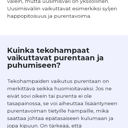
välein, mutta uusimisväli on yksilöllinen.
Uusimisväliin vaikuttavat esimerkiksi syljen
happopitoisuus ja purentavoima.
Kuinka tekohampaat
vaikuttavat purentaan ja
puhumiseen?
Tekohampaiden vaikutus purentaan on
merkittävä seikka huomioitavaksi. Jos ne
eivät sovi oikein tai purenta ei ole
tasapainossa, se voi aiheuttaa lisääntyneen
purentavoiman tietyille hampaille, mikä
saattaa johtaa epätasaiseen kulumaan ja
jopa kipuun. On tärkeää, että