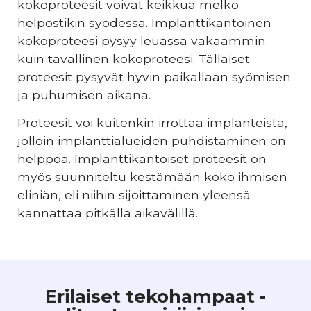
kokoproteesit voivat keikkua melko
helpostikin syödessä. Implanttikantoinen
kokoproteesi pysyy leuassa vakaammin
kuin tavallinen kokoproteesi. Tällaiset
proteesit pysyvät hyvin paikallaan syömisen
ja puhumisen aikana.
Proteesit voi kuitenkin irrottaa implanteista,
jolloin implanttialueiden puhdistaminen on
helppoa. Implanttikantoiset proteesit on
myös suunniteltu kestämään koko ihmisen
eliniän, eli niihin sijoittaminen yleensä
kannattaa pitkällä aikavälillä.
Erilaiset tekohampaat -