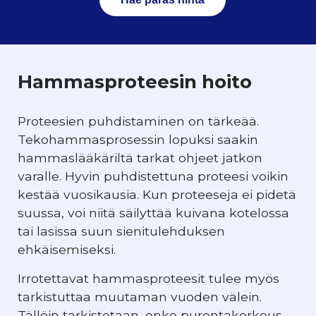
Hammasproteesin hoito
Proteesien puhdistaminen on tärkeää.
Tekohammasprosessin lopuksi saakin
hammaslääkäriltä tarkat ohjeet jatkon
varalle. Hyvin puhdistettuna proteesi voikin
kestää vuosikausia. Kun proteeseja ei pidetä
suussa, voi niitä säilyttää kuivana kotelossa
tai lasissa suun sienitulehduksen
ehkäisemiseksi.
Irrotettavat hammasproteesit tulee myös
tarkistuttaa muutaman vuoden välein.
Tällöin tarkistetaan, onko purentakorkeus