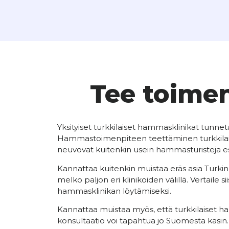
Tee toimen
Yksityiset turkkilaiset hammasklinikat tunneta
Hammastoimenpiteen teettäminen turkkilaisell
neuvovat kuitenkin usein hammasturisteja esi
Kannattaa kuitenkin muistaa eräs asia Turkin
melko paljon eri klinikoiden välillä. Vertaile
hammasklinikan löytämiseksi.
Kannattaa muistaa myös, että turkkilaiset h
konsultaatio voi tapahtua jo Suomesta käsin. 