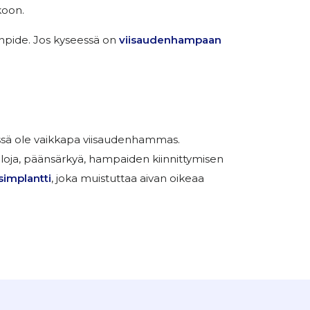
koon.
pide. Jos kyseessä on
viisaudenhampaan
eessä ole vaikkapa viisaudenhammas.
oja, päänsärkyä, hampaiden kiinnittymisen
implantti
, joka muistuttaa aivan oikeaa