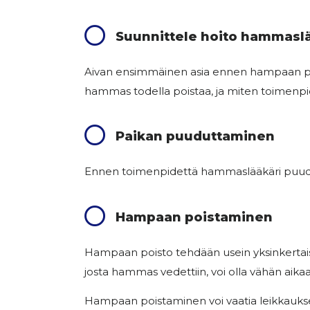
Suunnittele hoito hammasl
Aivan ensimmäinen asia ennen hampaan pois
hammas todella poistaa, ja miten toimenpid
Paikan puuduttaminen
Ennen toimenpidettä hammaslääkäri puudut
Hampaan poistaminen
Hampaan poisto tehdään usein yksinkertais
josta hammas vedettiin, voi olla vähän aika
Hampaan poistaminen voi vaatia leikkaukse