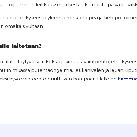
sa. Toipuminen leikkauksesta kestää kolmesta päivästä viik
hansa, on kyseessä yleensä melko nopea ja helppo toimen
n omalta sivultaan.
lle laitetaan?
ilalle täytyy usein keksiä jokin uusi vaihtoehto, ellei kys
uun muassa purentaongelmia, leukanivelen ja leuan kiputil
 Yksi hyvä vaihtoehto puuttuvan hampaan tilalle on
hammas