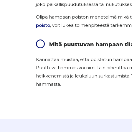
joko paikallispuudutuksessa tai nukutukses
Olipa hampaan poiston menetelmä mikä ta
poisto
, voit lukea toimenpiteestä tarkemmi
Mitä puuttuvan hampaan tila
Kannattaa muistaa, että poistetun hampaan t
Puuttuva hammas voi nimittäin aiheuttaa m
heikkenemistä ja leukaluun surkastumista.
hammasta.