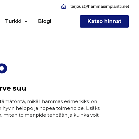
tarjous@hammasimplantti.net
Turkki
Blogi
Katso hinnat
o
rve suu
ämätöntä, mikäli hammas esimerkiksi on
hyvin helppo ja nopea toimenpide. Lisäksi
en, miten toimenpide tehdään ja kuinka voit