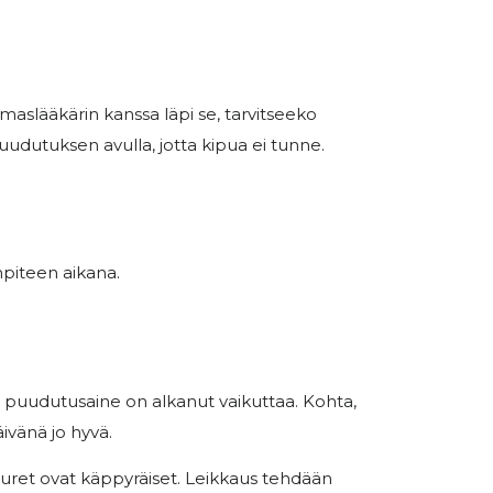
slääkärin kanssa läpi se, tarvitseeko
udutuksen avulla, jotta kipua ei tunne.
piteen aikana.
 puudutusaine on alkanut vaikuttaa. Kohta,
ivänä jo hyvä.
uret ovat käppyräiset. Leikkaus tehdään