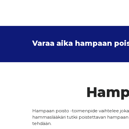
Varaa aika hampaan poist
Hampa
Hampaan poisto -toimenpide vaihtelee jokais
hammaslääkäri tutkii poistettavan hampaan t
tehdään.