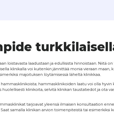
pide turkkilaisella
an loistavasta laadustaan ja edullisista hinnoistaan. Niitä on 
a klinikalla voi kuitenkin jännittää monia vieraan maan, ku
merkiksi majoituksen löytämisessä läheltä klinikkaa.
 hammasklinikoista; hammasklinikoiden laatu voi olla hyvin
 siis huolellisesti klinikoita, selvitä klinikan taustatiedot j
ammasklinikat tarjoavat yleensä ilmaisen konsultaation enn
Saat samalla klinikan arvion toimenpiteistä tai esimerkiksi 