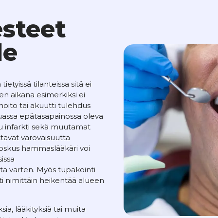
esteet
le
etyissä tilanteissa sitä ei
n aikana esimerkiksi ei
oito tai akuutti tulehdus
uassa epätasapainossa oleva
ttu infarkti sekä muutamat
tävät varovaisuutta
Joskus hammaslääkäri voi
sissa
a varten. Myös tupakointi
ti nimittäin heikentää alueen
sia, lääkityksiä tai muita