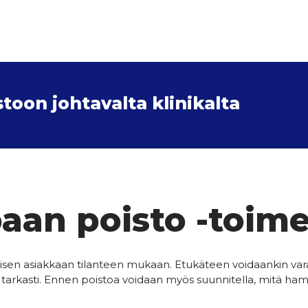
oon johtavalta klinikalta
an poisto -toim
en asiakkaan tilanteen mukaan. Etukäteen voidaankin varata 
arkasti. Ennen poistoa voidaan myös suunnitella, mitä hamp