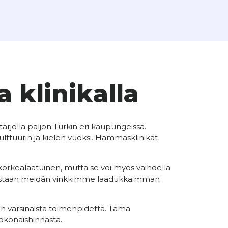
 klinikalla
tarjolla paljon Turkin eri kaupungeissa.
lttuurin ja kielen vuoksi. Hammasklinikat
 korkealaatuinen, mutta se voi myös vaihdella
a ota vastaan meidän vinkkimme laadukkaimman
en varsinaista toimenpidettä. Tämä
kokonaishinnasta.