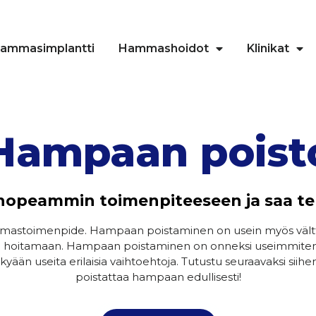
ammasimplantti
Hammashoidot
Klinikat
Hampaan poist
nopeammin toimenpiteeseen ja saa te
mmastoimenpide. Hampaan poistaminen on usein myös vältt
tä hoitamaan. Hampaan poistaminen on onneksi useimmiten 
ään useita erilaisia vaihtoehtoja. Tutustu seuraavaksi siih
poistattaa hampaan edullisesti!