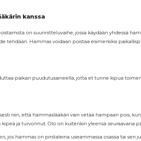
ääkärin kanssa
tamista on suunnitteluvaihe, jossa käydään yhdessä hamma
e tehdään. Hammas voidaan poistaa esimerkiksi paikallispu
taa paikan puudutusaineella, jotta et tunne kipua toimen
esti niin, että hammaslääkäri vain vetää hampaan pois, kun
a kipeä ja turvonnut. Olo on kuitenkin yleensä seuraavana pä
n, jos hammas on pirstaleina useammassa osassa tai sen ju