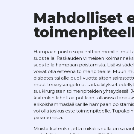
Mahdolliset 
toimenpiteel
Hampaan poisto sopii erittäin monille, mutta ti
suositella. Raskauden viimeisen kolmannekse
suositella hampaan poistamista. Lisäksi sädeh
voivat olla esteenä toimenpiteelle. Muun m
diabetes tai alle puoli vuotta sitten sairaste
muut terveysongelmat tai lääkitykset edellyt
suukirurgisten toimenpiteiden yhteydessä. 
kuitenkin lähettää potilaan tällaisissa tapauk
erikoishammaslääkärille hampaan poistamist
voi olla joskus este toimenpiteelle. Tupakoin
paranemista.
Muista kuitenkin, että mikäli sinulla on sairauk