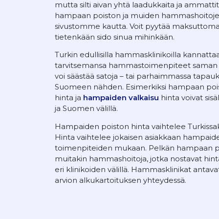
mutta silti aivan yhtä laadukkaita ja ammattita
hampaan poiston ja muiden hammashoitojen 
sivustomme kautta. Voit pyytää maksuttoman
tietenkään sido sinua mihinkään.
Turkin edullisilla hammasklinikoilla kannattaa
tarvitsemansa hammastoimenpiteet saman m
voi säästää satoja – tai parhaimmassa tapauk
Suomeen nähden. Esimerkiksi hampaan poist
hinta ja
hampaiden valkaisu
hinta voivat sisä
ja Suomen välillä.
Hampaiden poiston hinta vaihtelee Turkiss
Hinta vaihtelee jokaisen asiakkaan hampaiden
toimenpiteiden mukaan. Pelkän hampaan poi
muitakin hammashoitoja, jotka nostavat hintaa
eri klinikoiden välillä. Hammasklinikat antavat 
arvion alkukartoituksen yhteydessä.