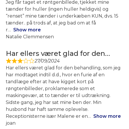
Jeg får taget et røntgenbillede, tjekket mine
tænder for huller (ingen huller heldigvis) og
“renset” mine tænder i underkæben KUN, dvs. 15
tænder.. på trods af, at jeg bad om at få
r
Show more
Natalie Clemmensen
Har ellers været glad for den…
27/09/2024
Har ellers været glad for den behandling, som jeg
har modtaget indtil d.d., hvor en furie af en
tandlæge efter at have kigget kort på
røngtenbilleder, proklamerede som et
maskingevær, at to tænder er til udtrækning.
Sidste gang, jeg har sat mine ben der. Min
husbond har haft samme oplevelse.
Receptionisterne især Malene er en
Show more
joan