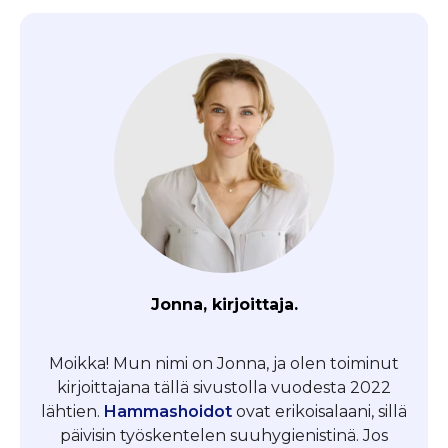
Jonna, kirjoittaja.
Moikka! Mun nimi on Jonna, ja olen toiminut
kirjoittajana tällä sivustolla vuodesta 2022
lähtien.
Hammashoidot
ovat erikoisalaani, sillä
päivisin työskentelen suuhygienistinä. Jos