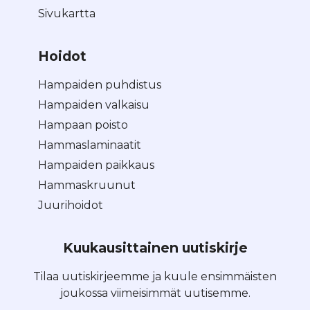
Sivukartta
Hoidot
Hampaiden puhdistus
Hampaiden valkaisu
Hampaan poisto
Hammaslaminaatit
Hampaiden paikkaus
Hammaskruunut
Juurihoidot
Kuukausittainen uutiskirje
Tilaa uutiskirjeemme ja kuule ensimmäisten
joukossa viimeisimmät uutisemme.