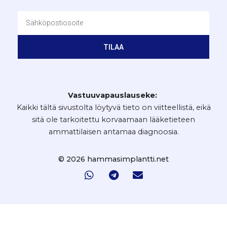
TILAA
Vastuuvapauslauseke:
Kaikki tältä sivustolta löytyvä tieto on viitteellistä, eikä
sitä ole tarkoitettu korvaamaan lääketieteen
ammattilaisen antamaa diagnoosia.
© 2026 hammasimplantti.net