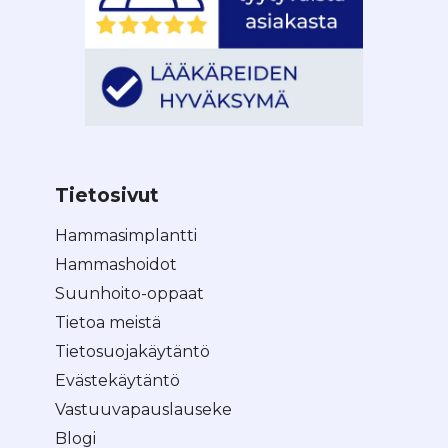
Tietosivut
Hammasimplantti
Hammashoidot
Suunhoito-oppaat
Tietoa meistä
Tietosuojakäytäntö
Evästekäytäntö
Vastuuvapauslauseke
Blogi