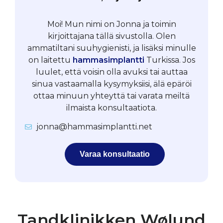
Moi! Mun nimi on Jonna ja toimin
kirjoittajana tällä sivustolla. Olen
ammatiltani suuhygienisti, ja lisäksi minulle
on laitettu
hammasimplantti
Turkissa. Jos
luulet, että voisin olla avuksi tai auttaa
sinua vastaamalla kysymyksiisi, älä epäröi
ottaa minuun yhteyttä tai varata meiltä
ilmaista konsultaatiota.
jonna@hammasimplantti.net
Varaa konsultaatio
Tandklinikken Wølund