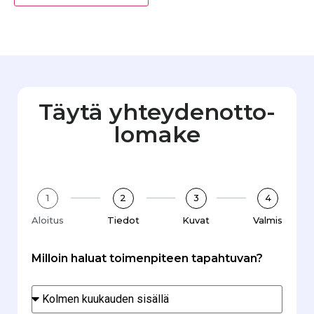
Täytä yhteydenotto­
lomake
1
2
3
4
Aloitus
Tiedot
Kuvat
Valmis
Milloin haluat toimenpiteen tapahtuvan?