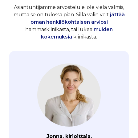
Asiantuntijamme arvostelu ei ole vielä valmis,
mutta se on tulossa pian. Sillä välin voit
jättää
oman henkilökohtaisen arviosi
hammasklinikasta, tai lukea
muiden
kokemuksia
klinikasta.
Jonna, kirjoittaja.