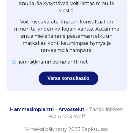
sinulla jää kysyttävää, voit laittaa minulle
viestiä.
Voit myös varata ilmaisen konsultaation
minun tai yhden kollegani kanssa. Autamme
sinua mielellämme pääsemään alkuun
matkallasi kohti kauniimpaa hymyä ja
terveempiä hampaita.
jonna@hammasimplantti.net
Varaa konsultaatio
Hammasimplantti
–
Arvostelut
–
Tandklinikken
Wølund & Wolf
Viimeksi päivitetty 2023 Sepkuussa