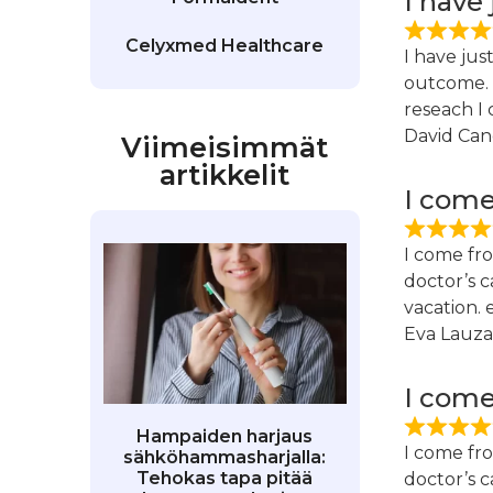
I have
Celyxmed Healthcare
I have jus
outcome. 
reseach I
David Can
Viimeisimmät
artikkelit
I come
I come fro
doctor’s ca
vacation. e
Eva Lauz
I come
Hampaiden harjaus
I come fro
sähköhammasharjalla:
Tehokas tapa pitää
doctor’s ca