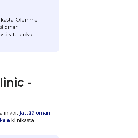
inikasta. Olemme
ssä oman
ti siitä, onko
inic -
älin voit
jättää oman
ksia
klinikasta.