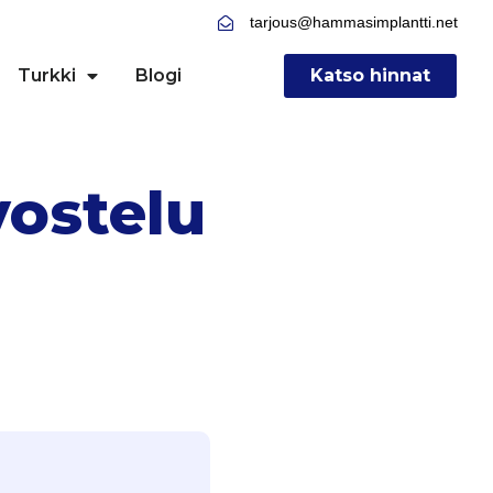
tarjous@hammasimplantti.net
Turkki
Blogi
Katso hinnat
vostelu