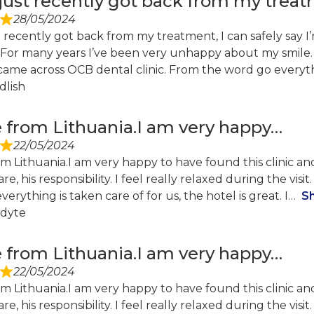
 just recently got back from my trea
28/05/2024
t recently got back from my treatment, I can safely say 
For many years I’ve been very unhappy about my smile. D
 came across OCB dental clinic. From the word go everyt
dlish
 from Lithuania.I am very happy…
22/05/2024
m Lithuania.I am very happy to have found this clinic and
re, his responsibility. I feel really relaxed during the visit
verything is taken care of for us, the hotel is great. I
S
adyte
 from Lithuania.I am very happy…
22/05/2024
m Lithuania.I am very happy to have found this clinic and
re, his responsibility. I feel really relaxed during the visit