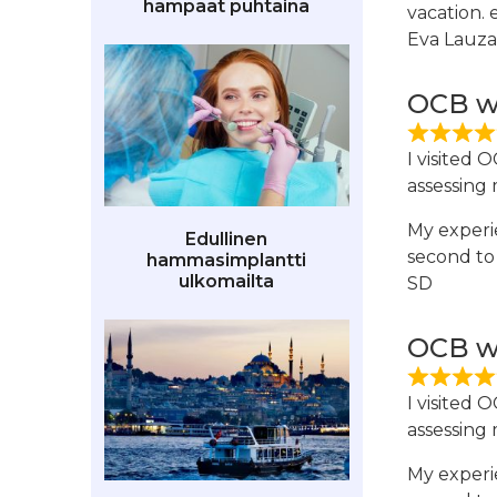
hampaat puhtaina
vacation. e
Eva Lauz
OCB wi
I visited 
assessing 
My experie
Edullinen
second to 
hammasimplantti
ulkomailta
SD
OCB wi
I visited 
assessing 
My experie