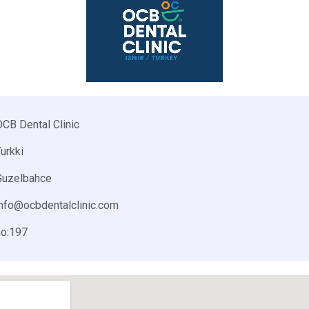
OCB Dental Clinic
urkki
Guzelbahce
info@ocbdentalclinic.com
no:197