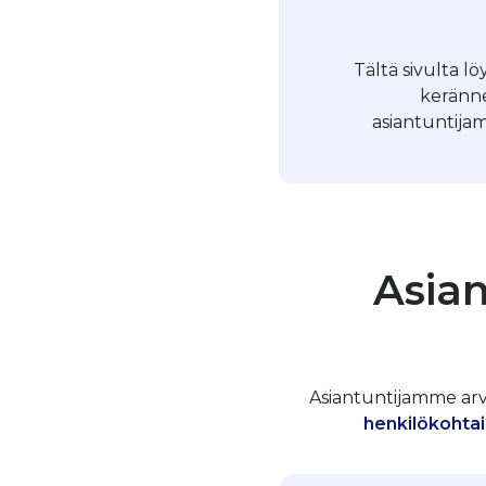
Tältä sivulta l
keränne
asiantuntijam
Asian
Asiantuntijamme arvos
henkilökohtai