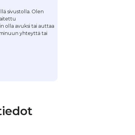
llä sivustolla. Olen
laitettu
in olla avuksi tai auttaa
a minuun yhteyttä tai
tiedot