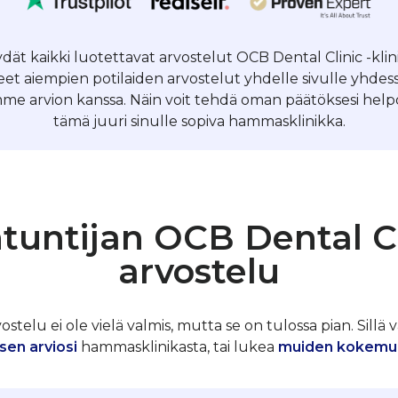
öydät kaikki luotettavat arvostelut OCB Dental Clinic -kl
et aiempien potilaiden arvostelut yhdelle sivulle yhde
me arvion kanssa. Näin voit tehdä oman päätöksesi helpos
tämä juuri sinulle sopiva hammasklinikka.
tuntijan OCB Dental Cl
arvostelu
telu ei ole vielä valmis, mutta se on tulossa pian. Sillä v
sen arviosi
hammasklinikasta, tai lukea
muiden kokemu