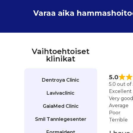
Varaa aika hammashoitoon
Vaihtoehtoiset
klinikat
5.0
Dentroya Clinic
5.0 out of
Excellent
Lavivaclinic
Very goo
Average
GaiaMed Clinic
Poor
Smil Tannlegesenter
Terrible
Formaldent