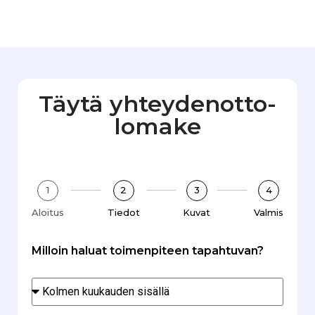
Täytä yhteydenotto­
lomake
1
2
3
4
Aloitus
Tiedot
Kuvat
Valmis
Milloin haluat toimenpiteen tapahtuvan?