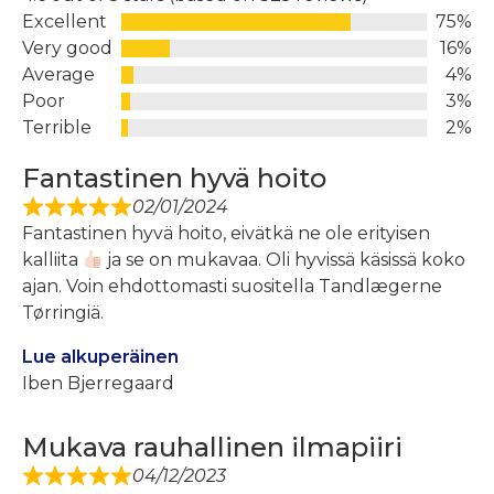
Excellent
75%
Very good
16%
Average
4%
Poor
3%
Terrible
2%
Fantastinen hyvä hoito
02/01/2024
Fantastinen hyvä hoito, eivätkä ne ole erityisen
kalliita
ja se on mukavaa. Oli hyvissä käsissä koko
ajan. Voin ehdottomasti suositella Tandlægerne
Tørringiä.
Lue alkuperäinen
Iben Bjerregaard
Mukava rauhallinen ilmapiiri
04/12/2023