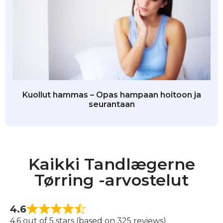
Kuollut hammas – Opas hampaan hoitoon ja
seurantaan
Kaikki Tandlægerne
Tørring -arvostelut
4.6
4.6 out of 5 stars (based on 325 reviews)