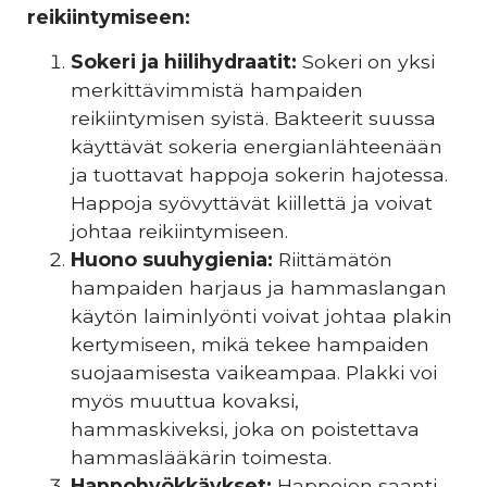
reikiintymiseen:
Sokeri ja hiilihydraatit:
Sokeri on yksi
merkittävimmistä hampaiden
reikiintymisen syistä. Bakteerit suussa
käyttävät sokeria energianlähteenään
ja tuottavat happoja sokerin hajotessa.
Happoja syövyttävät kiillettä ja voivat
johtaa reikiintymiseen.
Huono suuhygienia:
Riittämätön
hampaiden harjaus ja hammaslangan
käytön laiminlyönti voivat johtaa plakin
kertymiseen, mikä tekee hampaiden
suojaamisesta vaikeampaa. Plakki voi
myös muuttua kovaksi,
hammaskiveksi, joka on poistettava
hammaslääkärin toimesta.
Happohyökkäykset:
Happojen saanti