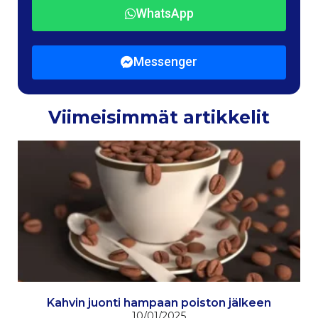
WhatsApp
Messenger
Viimeisimmät artikkelit
Kahvin juonti hampaan poiston jälkeen
10/01/2025