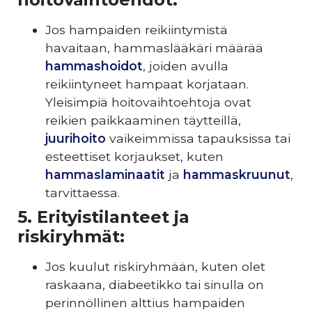
Jos hampaiden reikiintymistä
havaitaan, hammaslääkäri määrää
hammashoidot
, joiden avulla
reikiintyneet hampaat korjataan.
Yleisimpiä hoitovaihtoehtoja ovat
reikien paikkaaminen täytteillä,
juurihoito
vaikeimmissa tapauksissa tai
esteettiset korjaukset, kuten
hammaslaminaatit
ja
hammaskruunut
,
tarvittaessa.
5. Erityistilanteet ja
riskiryhmät:
Jos kuulut riskiryhmään, kuten olet
raskaana, diabeetikko tai sinulla on
perinnöllinen alttius hampaiden