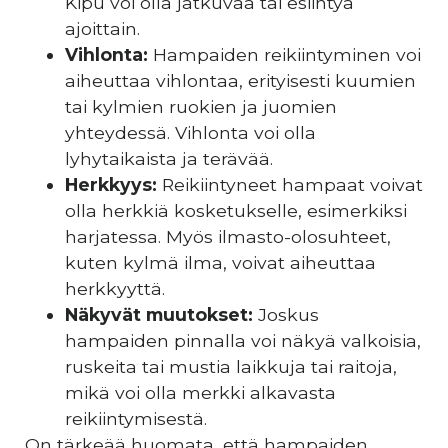
Kipu voi olla jatkuvaa tai esiintyä
ajoittain.
Vihlonta:
Hampaiden reikiintyminen voi
aiheuttaa vihlontaa, erityisesti kuumien
tai kylmien ruokien ja juomien
yhteydessä. Vihlonta voi olla
lyhytaikaista ja terävää.
Herkkyys:
Reikiintyneet hampaat voivat
olla herkkiä kosketukselle, esimerkiksi
harjatessa. Myös ilmasto-olosuhteet,
kuten kylmä ilma, voivat aiheuttaa
herkkyyttä.
Näkyvät muutokset:
Joskus
hampaiden pinnalla voi näkyä valkoisia,
ruskeita tai mustia laikkuja tai raitoja,
mikä voi olla merkki alkavasta
reikiintymisestä.
On tärkeää huomata, että hampaiden