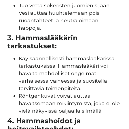
Juo vettä sokeristen juomien sijaan.
Vesi auttaa huuhtelemaan pois
ruoantähteet ja neutraloimaan
happoja.
3. Hammaslääkärin
tarkastukset:
Käy säännöllisesti hammaslääkärissä
tarkastuksissa. Hammaslääkäri voi
havaita mahdolliset ongelmat
varhaisessa vaiheessa ja suositella
tarvittavia toimenpiteitä.
Röntgenkuvat voivat auttaa
havaitsemaan reikiintymistä, joka ei ole
vielä näkyvissä paljaalla silmällä.
4. Hammashoidot ja
hoitovaihtoehdot: