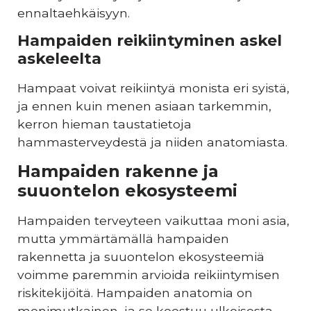
ennaltaehkäisyyn.
Hampaiden reikiintyminen askel
askeleelta
Hampaat voivat reikiintyä monista eri syistä,
ja ennen kuin menen asiaan tarkemmin,
kerron hieman taustatietoja
hammasterveydestä ja niiden anatomiasta.
Hampaiden rakenne ja
suuontelon ekosysteemi
Hampaiden terveyteen vaikuttaa moni asia,
mutta ymmärtämällä hampaiden
rakennetta ja suuontelon ekosysteemiä
voimme paremmin arvioida reikiintymisen
riskitekijöitä. Hampaiden anatomia on
monimutkainen, ja se koostuu ulkoisesta