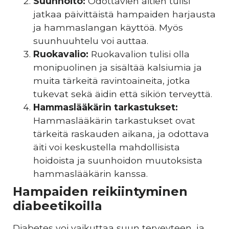
Suunhoito:
Odottavien äitien tulisi
jatkaa päivittäistä hampaiden harjausta
ja hammaslangan käyttöä. Myös
suunhuuhtelu voi auttaa.
Ruokavalio:
Ruokavalion tulisi olla
monipuolinen ja sisältää kalsiumia ja
muita tärkeitä ravintoaineita, jotka
tukevat sekä äidin että sikiön terveyttä.
Hammaslääkärin tarkastukset:
Hammaslääkärin tarkastukset ovat
tärkeitä raskauden aikana, ja odottava
äiti voi keskustella mahdollisista
hoidoista ja suunhoidon muutoksista
hammaslääkärin kanssa.
Hampaiden reikiintyminen
diabeetikoilla
Diabetes voi vaikuttaa suun terveyteen, ja