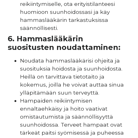
reikiintymiselle, ota erityistilanteesi
huomioon suunhoidossasi ja käy
hammaslääkärin tarkastuksissa
säännöllisesti.
6. Hammaslääkärin
suositusten noudattaminen:
Noudata hammaslääkärisi ohjeita ja
suosituksia hoidosta ja suunhoidosta.
Heillä on tarvittava tietotaito ja
kokemus, joilla he voivat auttaa sinua
ylläpitämään suun terveyttä.
Hampaiden reikiintymisen
ennaltaehkäisy ja hoito vaativat
omistautumista ja säännöllisyyttä
suunhoidossa. Terveet hampaat ovat
tärkeät paitsi syömisessä ja puheessa