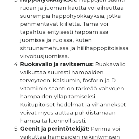
ruoan ja juoman kautta voi aiheuttaa
suurempia happohyökkäyksiä, jotka
pehmentävät kiillettä. Tämä voi
tapahtua erityisesti happamissa
juomissa ja ruoissa, kuten
sitruunamehussa ja hiilihappopitoisissa
virvoitusjuomissa.
Ruokavalio ja ravitsemus:
Ruokavalio
vaikuttaa suuresti hampaiden
terveyteen. Kalsiumin, fosforin ja D-
vitamiinin saanti on tärkeää vahvojen
hampaiden ylläpitämiseksi.
Kuitupitoiset hedelmät ja vihannekset
voivat myös auttaa puhdistamaan
hampaita luonnollisesti.
Geenit ja perintötekijät:
Perimä voi
vaikuttaa hampaiden reikiintymisen