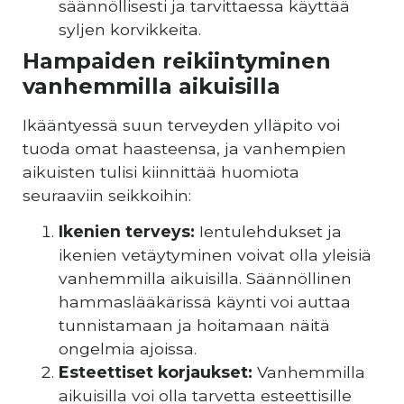
säännöllisesti ja tarvittaessa käyttää
syljen korvikkeita.
Hampaiden reikiintyminen
vanhemmilla aikuisilla
Ikääntyessä suun terveyden ylläpito voi
tuoda omat haasteensa, ja vanhempien
aikuisten tulisi kiinnittää huomiota
seuraaviin seikkoihin:
Ikenien terveys:
Ientulehdukset ja
ikenien vetäytyminen voivat olla yleisiä
vanhemmilla aikuisilla. Säännöllinen
hammaslääkärissä käynti voi auttaa
tunnistamaan ja hoitamaan näitä
ongelmia ajoissa.
Esteettiset korjaukset:
Vanhemmilla
aikuisilla voi olla tarvetta esteettisille