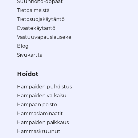
Suunhoito-oppaat
Tietoa meistä
Tietosuojakäytäntö
Evästekäytäntö
Vastuuvapauslauseke
Blogi
Sivukartta
Hoidot
Hampaiden puhdistus
Hampaiden valkaisu
Hampaan poisto
Hammaslaminaatit
Hampaiden paikkaus
Hammaskruunut