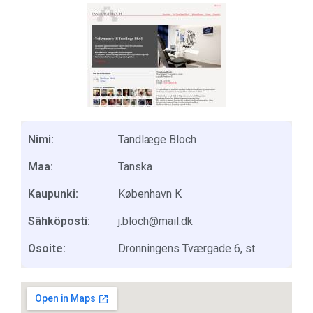
Nimi:
Tandlæge Bloch
Maa:
Tanska
Kaupunki:
København K
Sähköposti:
j.bloch@mail.dk
Osoite:
Dronningens Tværgade 6, st.