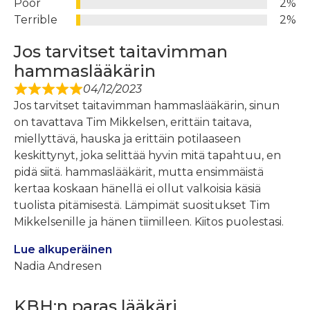
Poor
2%
Terrible
2%
Jos tarvitset taitavimman
hammaslääkärin
04/12/2023
Jos tarvitset taitavimman hammaslääkärin, sinun
on tavattava Tim Mikkelsen, erittäin taitava,
miellyttävä, hauska ja erittäin potilaaseen
keskittynyt, joka selittää hyvin mitä tapahtuu, en
pidä siitä. hammaslääkärit, mutta ensimmäistä
kertaa koskaan hänellä ei ollut valkoisia käsiä
tuolista pitämisestä. Lämpimät suositukset Tim
Mikkelsenille ja hänen tiimilleen. Kiitos puolestasi.
Lue alkuperäinen
Nadia Andresen
KBH:n paras lääkäri