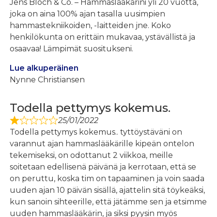
Jens Bloch & Co. – Hammaslääkärini yli 20 vuotta,
joka on aina 100% ajan tasalla uusimpien
hammastekniikoiden, -laitteiden jne. Koko
henkilökunta on erittäin mukavaa, ystävällistä ja
osaavaa! Lämpimät suositukseni.
Lue alkuperäinen
Nynne Christiansen
Todella pettymys kokemus.
25/01/2022
Todella pettymys kokemus.. tyttöystäväni on
varannut ajan hammaslääkärille kipeän ontelon
tekemiseksi, on odottanut 2 viikkoa, meille
soitetaan edellisenä päivänä ja kerrotaan, että se
on peruttu, koska tim on tapaaminen ja voin saada
uuden ajan 10 päivän sisällä, ajattelin sitä töykeäksi,
kun sanoin sihteerille, että jätämme sen ja etsimme
uuden hammaslääkärin, ja siksi pyysin myös