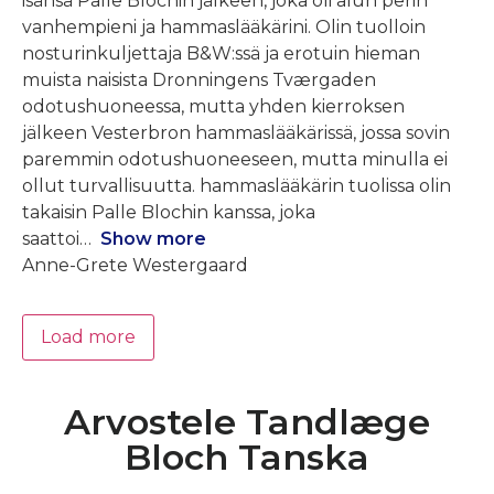
isänsä Palle Blochin jälkeen, joka oli alun perin
vanhempieni ja hammaslääkärini. Olin tuolloin
nosturinkuljettaja B&W:ssä ja erotuin hieman
muista naisista Dronningens Tværgaden
odotushuoneessa, mutta yhden kierroksen
jälkeen Vesterbron hammaslääkärissä, jossa sovin
paremmin odotushuoneeseen, mutta minulla ei
ollut turvallisuutta. hammaslääkärin tuolissa olin
takaisin Palle Blochin kanssa, joka
saattoi
Show more
Anne-Grete Westergaard
Load more
Arvostele Tandlæge
Bloch Tanska