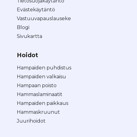
Tietosuojakäytäntö
Evästekäytäntö
Vastuuvapauslauseke
Blogi
Sivukartta
Hoidot
Hampaiden puhdistus
Hampaiden valkaisu
Hampaan poisto
Hammaslaminaatit
Hampaiden paikkaus
Hammaskruunut
Juurihoidot