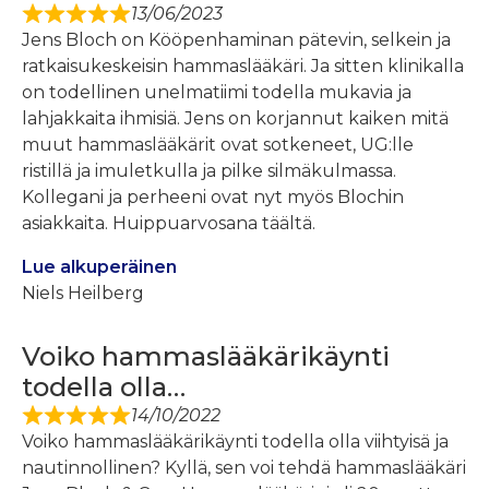
13/06/2023
Jens Bloch on Kööpenhaminan pätevin, selkein ja
ratkaisukeskeisin hammaslääkäri. Ja sitten klinikalla
on todellinen unelmatiimi todella mukavia ja
lahjakkaita ihmisiä. Jens on korjannut kaiken mitä
muut hammaslääkärit ovat sotkeneet, UG:lle
ristillä ja imuletkulla ja pilke silmäkulmassa.
Kollegani ja perheeni ovat nyt myös Blochin
asiakkaita. Huippuarvosana täältä.
Lue alkuperäinen
Niels Heilberg
Voiko hammaslääkärikäynti
todella olla…
14/10/2022
Voiko hammaslääkärikäynti todella olla viihtyisä ja
nautinnollinen? Kyllä, sen voi tehdä hammaslääkäri