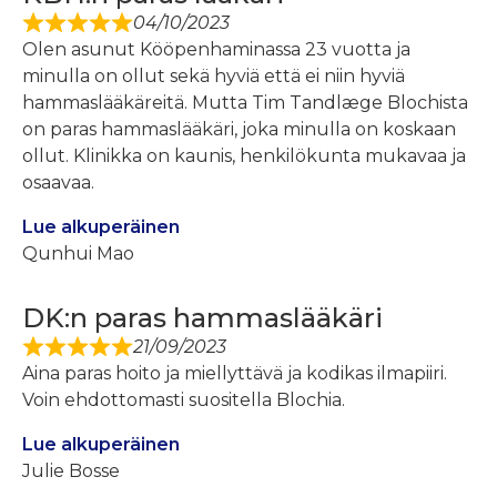
04/10/2023
Olen asunut Kööpenhaminassa 23 vuotta ja
minulla on ollut sekä hyviä että ei niin hyviä
hammaslääkäreitä. Mutta Tim Tandlæge Blochista
on paras hammaslääkäri, joka minulla on koskaan
ollut. Klinikka on kaunis, henkilökunta mukavaa ja
osaavaa.
Lue alkuperäinen
Qunhui Mao
DK:n paras hammaslääkäri
21/09/2023
Aina paras hoito ja miellyttävä ja kodikas ilmapiiri.
Voin ehdottomasti suositella Blochia.
Lue alkuperäinen
Julie Bosse