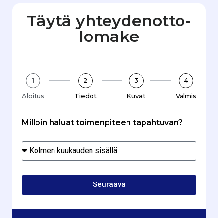
Täytä yhteydenotto­
lomake
1
2
3
4
Aloitus
Tiedot
Kuvat
Valmis
Milloin haluat toimenpiteen tapahtuvan?
Seuraava