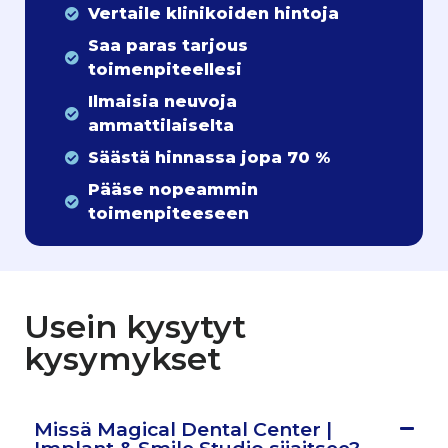
Vertaile klinikoiden hintoja
Saa paras tarjous
toimenpiteellesi
Ilmaisia neuvoja
ammattilaiselta
Säästä hinnassa jopa 70 %
Pääse nopeammin
toimenpiteeseen
Usein kysytyt
kysymykset
Missä Magical Dental Center |
Implant & Smile Studio sijaitsee?