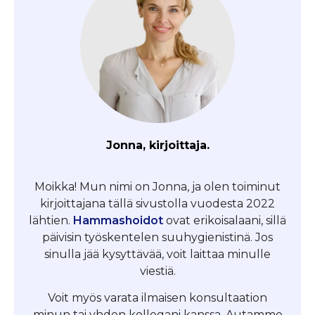
Jonna, kirjoittaja.
Moikka! Mun nimi on Jonna, ja olen toiminut
kirjoittajana tällä sivustolla vuodesta 2022
lähtien.
Hammashoidot
ovat erikoisalaani, sillä
päivisin työskentelen suuhygienistinä. Jos
sinulla jää kysyttävää, voit laittaa minulle
viestiä.
Voit myös varata ilmaisen konsultaation
minun tai yhden kollegani kanssa. Autamme