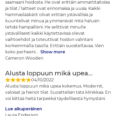
saamaani hoidosta. He ovat erittäin ammattitaitoisia
ja tilat / laitteet ovat erinomaisia ​​ja uusia. Kaikki
hammaslääkärit olivat erittäin ystävällisiä ja
kuuntelivat minua ja ymmärsivät mitä halusin
tehdä hampailleni. He selittivät minulle
ystävällisesti kaikki käytettävissä olevat
vaihtoehdot ja toteuttivat hoidon valintani
korkeimmalla tasolla. Erittäin suositeltavaa. Vien
koko perheeni
Show more
Cameron Wooden
Alusta loppuun mikä upea…
04/10/2022
Alusta loppuun mikä upea kokemus. Modernit,
valoisat ja hienot tilat. Suosittelisin tätä klinikkaa. En
voi kiittää heitä tarpeeksi täydellisestä hymystäni.
Lue alkuperäinen
Laura Enderson