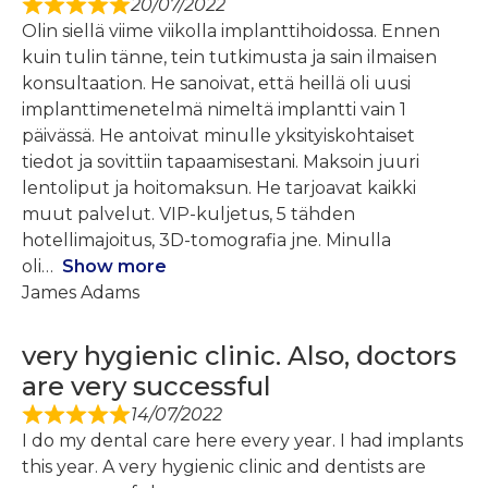
20/07/2022
Olin siellä viime viikolla implanttihoidossa. Ennen
kuin tulin tänne, tein tutkimusta ja sain ilmaisen
konsultaation. He sanoivat, että heillä oli uusi
implanttimenetelmä nimeltä implantti vain 1
päivässä. He antoivat minulle yksityiskohtaiset
tiedot ja sovittiin tapaamisestani. Maksoin juuri
lentoliput ja hoitomaksun. He tarjoavat kaikki
muut palvelut. VIP-kuljetus, 5 tähden
hotellimajoitus, 3D-tomografia jne. Minulla
oli
Show more
James Adams
very hygienic clinic. Also, doctors
are very successful
14/07/2022
I do my dental care here every year. I had implants
this year. A very hygienic clinic and dentists are