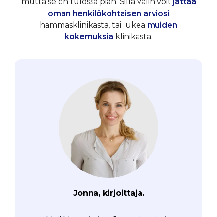
mutta se on tulossa pian. Sillä välin voit
jättää
oman henkilökohtaisen arviosi
hammasklinikasta, tai lukea
muiden
kokemuksia
klinikasta.
Jonna, kirjoittaja.