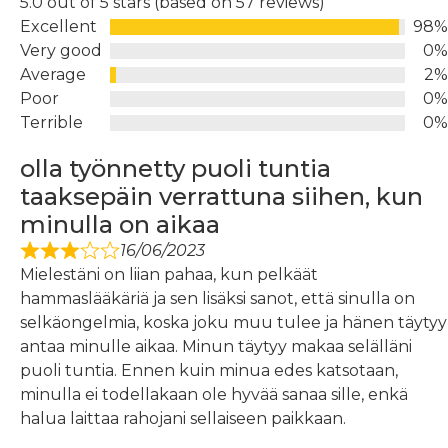
5.0 out of 5 stars (based on 57 reviews)
Excellent
98%
Very good
0%
Average
2%
Poor
0%
Terrible
0%
olla työnnetty puoli tuntia
taaksepäin verrattuna siihen, kun
minulla on aikaa
16/06/2023
Mielestäni on liian pahaa, kun pelkäät
hammaslääkäriä ja sen lisäksi sanot, että sinulla on
selkäongelmia, koska joku muu tulee ja hänen täytyy
antaa minulle aikaa. Minun täytyy makaa selälläni
puoli tuntia. Ennen kuin minua edes katsotaan,
minulla ei todellakaan ole hyvää sanaa sille, enkä
halua laittaa rahojani sellaiseen paikkaan.