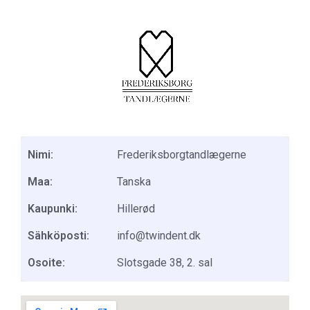
Nimi:
Frederiksborgtandlægerne
Maa:
Tanska
Kaupunki:
Hillerød
Sähköposti:
info@twindent.dk
Osoite:
Slotsgade 38, 2. sal