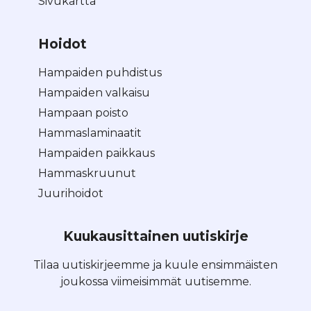
Sivukartta
Hoidot
Hampaiden puhdistus
Hampaiden valkaisu
Hampaan poisto
Hammaslaminaatit
Hampaiden paikkaus
Hammaskruunut
Juurihoidot
Kuukausittainen uutiskirje
Tilaa uutiskirjeemme ja kuule ensimmäisten
joukossa viimeisimmät uutisemme.