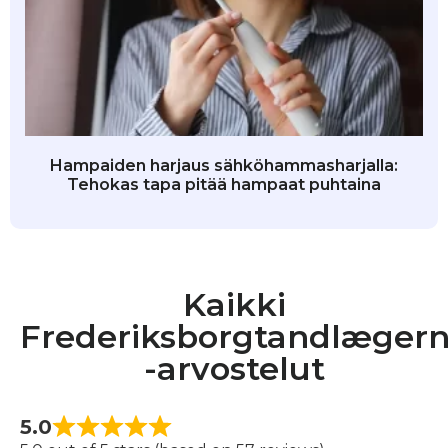
Hampaiden harjaus sähköhammasharjalla:
Tehokas tapa pitää hampaat puhtaina
Kaikki
Frederiksborgtandlæger
-arvostelut
5.0