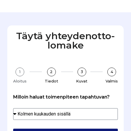
Täytä yhteydenotto­
lomake
1
2
3
4
Aloitus
Tiedot
Kuvat
Valmis
Milloin haluat toimenpiteen tapahtuvan?