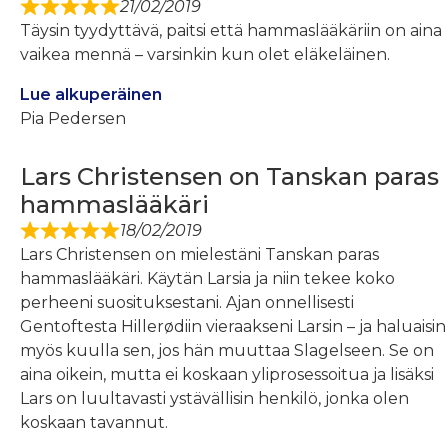
21/02/2019
Täysin tyydyttävä, paitsi että hammaslääkäriin on aina
vaikea mennä – varsinkin kun olet eläkeläinen.
Lue alkuperäinen
Pia Pedersen
Lars Christensen on Tanskan paras
hammaslääkäri
18/02/2019
Lars Christensen on mielestäni Tanskan paras
hammaslääkäri. Käytän Larsia ja niin tekee koko
perheeni suosituksestani. Ajan onnellisesti
Gentoftesta Hillerødiin vieraakseni Larsin – ja haluaisin
myös kuulla sen, jos hän muuttaa Slagelseen. Se on
aina oikein, mutta ei koskaan yliprosessoitua ja lisäksi
Lars on luultavasti ystävällisin henkilö, jonka olen
koskaan tavannut.