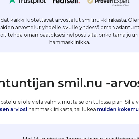
öydät kaikki luotettavat arvostelut smil.nu -klinikasta. 
laiden arvostelut yhdelle sivulle yhdessä oman asiantun
voit tehdä oman päätöksesi helposti siitä, onko tämä juuri 
hammasklinikka.
ntuntijan smil.nu -arvo
telu ei ole vielä valmis, mutta se on tulossa pian. Sillä v
sen arviosi
hammasklinikasta, tai lukea
muiden kokemu