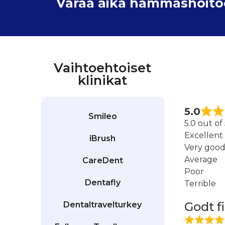
Varaa aika hammashoitoon
Vaihtoehtoiset
klinikat
5.0
Smileo
5.0 out of
Excellent
iBrush
Very goo
Average
CareDent
Poor
Dentafly
Terrible
Godt f
Dentaltravelturkey