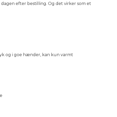
agen efter bestilling. Og det virker som et
g tryk og i goe hænder, kan kun varmt
me