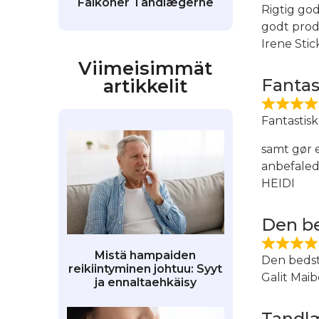
Falkoner Tandlægerne
Rigtig go
godt prod
Irene Stic
Viimeisimmät
artikkelit
Fantas
Fantastisk
samt gør e
anbefaled
HEIDI
Den be
Mistä hampaiden
Den bedst
reikiintyminen johtuu: Syyt
Galit Mai
ja ennaltaehkäisy
Tandlæ