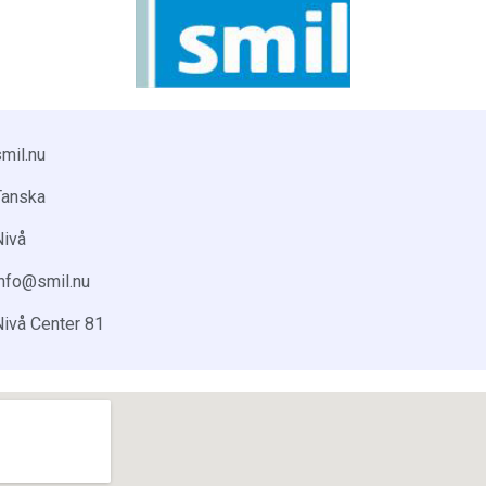
mil.nu
Tanska
Nivå
info@smil.nu
Nivå Center 81