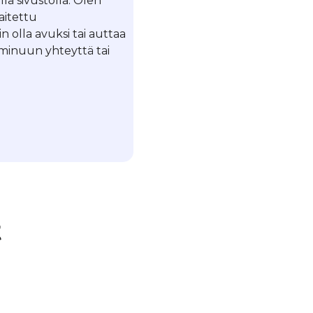
llä sivustolla. Olen
laitettu
in olla avuksi tai auttaa
a minuun yhteyttä tai
t