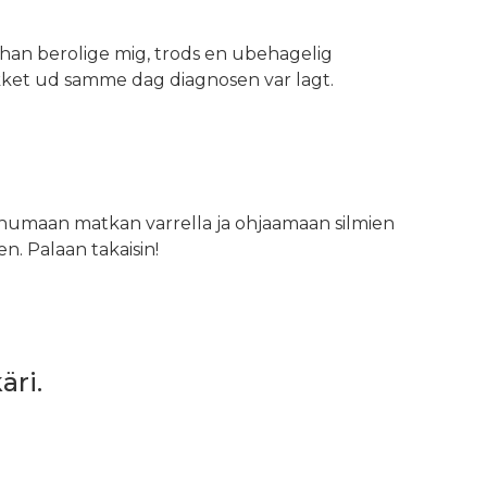
 han berolige mig, trods en ubehagelig
ukket ud samme dag diagnosen var lagt.
uhumaan matkan varrella ja ohjaamaan silmien
n. Palaan takaisin!
ri.