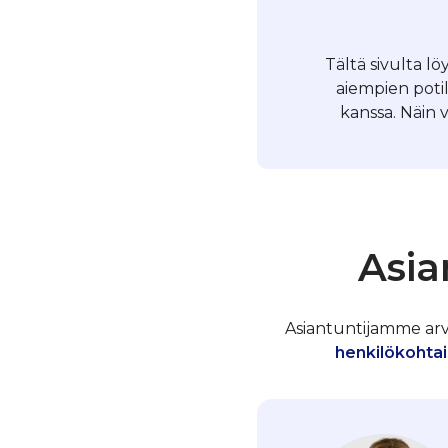
Tältä sivulta l
aiempien poti
kanssa. Näin 
Asia
Asiantuntijamme arvos
henkilökohtai