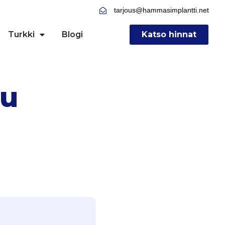
tarjous@hammasimplantti.net
Turkki
Blogi
Katso hinnat
lu