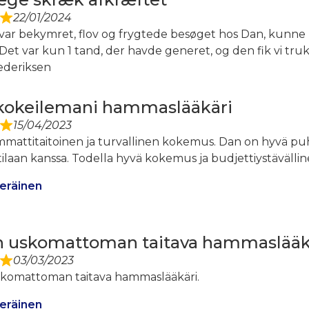
22/01/2024
 var bekymret, flov og frygtede besøget hos Dan, kunne
 Det var kun 1 tand, der havde generet, og den fik vi tr
rederiksen
kokeilemani hammaslääkäri
15/04/2023
ammattitaitoinen ja turvallinen kokemus. Dan on hyvä p
tilaan kanssa. Todella hyvä kokemus ja budjettiystävälline
eräinen
n uskomattoman taitava hammaslääkä
03/03/2023
komattoman taitava hammaslääkäri.
eräinen