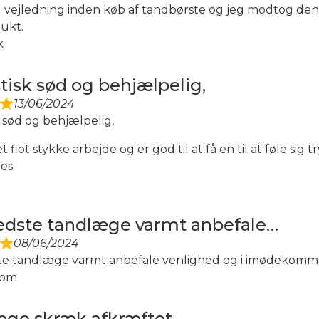
d vejledning inden køb af tandbørste og jeg modtog den d
ukt.
k
tisk sød og behjælpelig,
13/06/2024
 sød og behjælpelig,
t flot stykke arbejde og er god til at få en til at føle si
es
dste tandlæge varmt anbefale…
08/06/2024
e tandlæge varmt anbefale venlighed og i imødekom
bom
ge skræk afkræftet