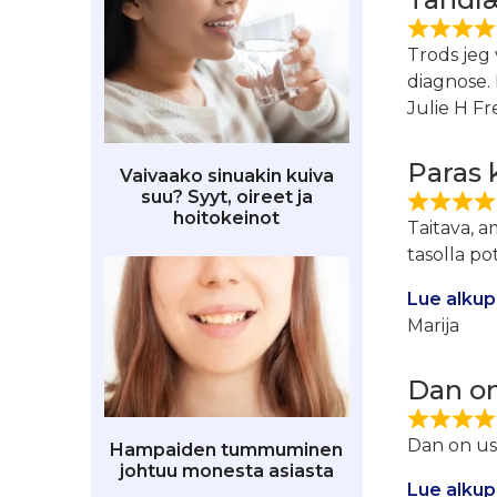
Trods jeg
diagnose.
Julie H F
Paras 
Vaivaako sinuakin kuiva
suu? Syyt, oireet ja
hoitokeinot
Taitava, 
tasolla po
Lue alkup
Marija
Dan o
Dan on us
Hampaiden tummuminen
johtuu monesta asiasta
Lue alkup