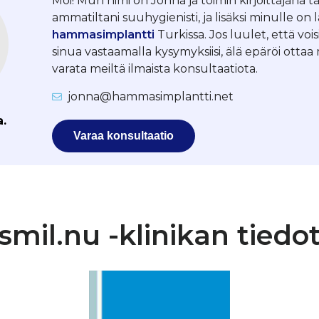
Moi! Mun nimi on Jonna ja toimin kirjoittajana tä
ammatiltani suuhygienisti, ja lisäksi minulle on 
hammasimplantti
Turkissa. Jos luulet, että vois
sinua vastaamalla kysymyksiisi, älä epäröi otta
varata meiltä ilmaista konsultaatiota.
jonna@hammasimplantti.net
a.
Varaa konsultaatio
smil.nu -klinikan tiedo