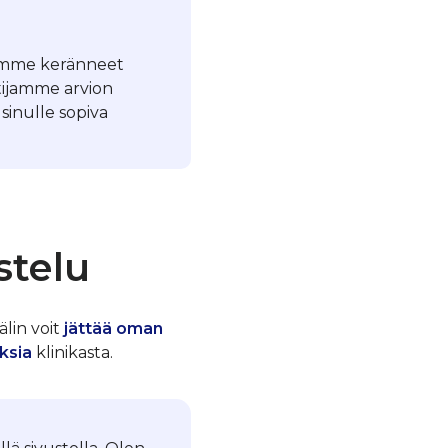
Olemme keränneet
tijamme arvion
sinulle sopiva
stelu
älin voit
jättää oman
ksia
klinikasta.