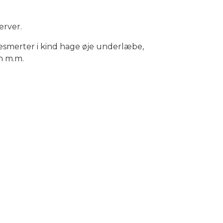
erver.
smerter i kind hage øje underlæbe,
n m.m.