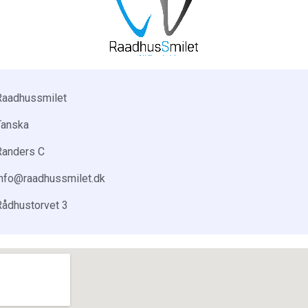
Raadhussmilet
Tanska
Randers C
info@raadhussmilet.dk
Rådhustorvet 3