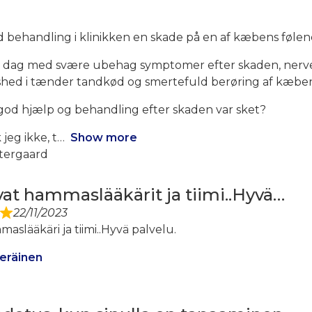
d behandling i klinikken en skade på en af kæbens følen
 i dag med svære ubehag symptomer efter skaden, nerve
øshed i tænder tandkød og smertefuld berøring af kæbe
å god hjælp og behandling efter skaden var sket?
 jeg ikke, t
Show more
tergaard
vat hammaslääkärit ja tiimi..Hyvä…
22/11/2023
slääkäri ja tiimi..Hyvä palvelu.
eräinen