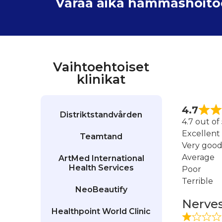
Varaa aika hammashoitoon
Vaihtoehtoiset
klinikat
4.7
Distriktstandvården
4.7 out of
Excellent
Teamtand
Very goo
Average
ArtMed International
Health Services
Poor
Terrible
NeoBeautify
Nerve
Healthpoint World Clinic