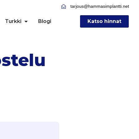
tarjous@hammasimplantti.net
Turkki
Blogi
Katso hinnat
stelu