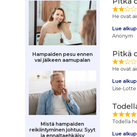
Pitkä 
He ovat a
Lue alkup
Anonym
Pitkä 
Hampaiden pesu ennen
vai jälkeen aamupalan
He ovat a
Lue alkup
Lise-Lotte
Todell
Todella he
Mistä hampaiden
reikiintyminen johtuu: Syyt
Lue alkup
ja ennaltaehkäisy