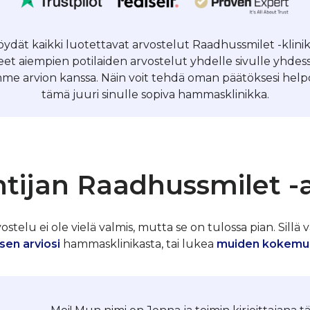
 löydät kaikki luotettavat arvostelut Raadhussmilet -klin
et aiempien potilaiden arvostelut yhdelle sivulle yhde
me arvion kanssa. Näin voit tehdä oman päätöksesi helpos
tämä juuri sinulle sopiva hammasklinikka.
tijan Raadhussmilet -
telu ei ole vielä valmis, mutta se on tulossa pian. Sillä v
sen arviosi
hammasklinikasta, tai lukea
muiden kokemu