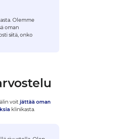
ikasta. Olemme
ssä oman
ti siitä, onko
arvostelu
älin voit
jättää oman
ksia
klinikasta.