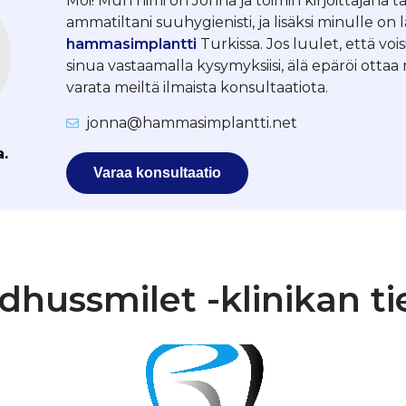
Moi! Mun nimi on Jonna ja toimin kirjoittajana tä
ammatiltani suuhygienisti, ja lisäksi minulle on 
hammasimplantti
Turkissa. Jos luulet, että vois
sinua vastaamalla kysymyksiisi, älä epäröi otta
varata meiltä ilmaista konsultaatiota.
jonna@hammasimplantti.net
a.
Varaa konsultaatio
dhussmilet -klinikan ti