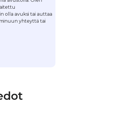
llä sivustolla. Olen
laitettu
in olla avuksi tai auttaa
a minuun yhteyttä tai
edot