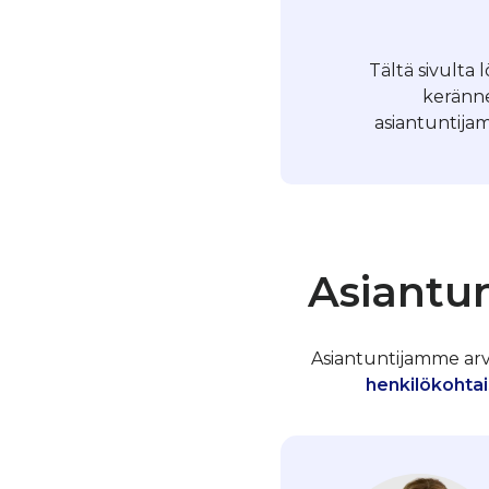
Tältä sivulta
keränne
asiantuntijam
Asiantun
Asiantuntijamme arvos
henkilökohtai