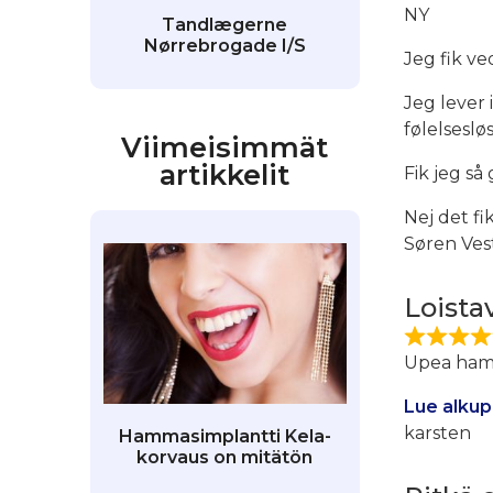
NY
Tandlægerne
Nørrebrogade I/S
Jeg fik ve
Jeg lever
følelsesl
Viimeisimmät
artikkelit
Fik jeg s
Nej det fik
Søren Ves
Loista
Upea hamma
Lue alkup
karsten
Hammasimplantti Kela-
korvaus on mitätön