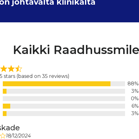
 johtavalta klinikalta
Kaikki Raadhussmilet
 5 stars (based on 35 reviews)
88%
d
3%
0%
6%
3%
skade
18/12/2024