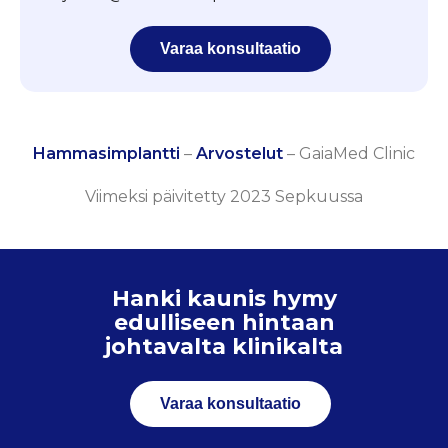
Varaa konsultaatio
Hammasimplantti
–
Arvostelut
–
GaiaMed Clinic
Viimeksi päivitetty 2023 Sepkuussa
Hanki kaunis hymy
edulliseen hintaan
johtavalta klinikalta
Varaa konsultaatio