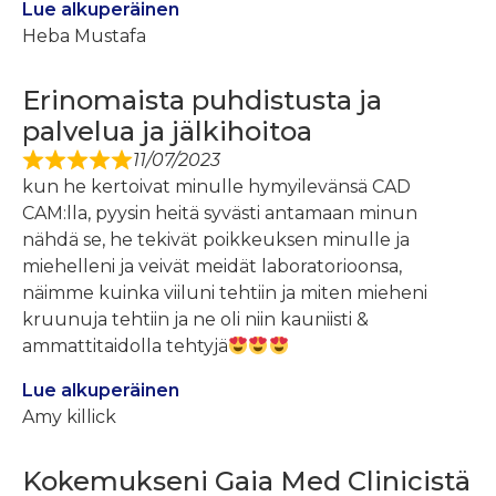
Lue alkuperäinen
Heba Mustafa
Erinomaista puhdistusta ja
palvelua ja jälkihoitoa
11/07/2023
kun he kertoivat minulle hymyilevänsä CAD
CAM:lla, pyysin heitä syvästi antamaan minun
nähdä se, he tekivät poikkeuksen minulle ja
miehelleni ja veivät meidät laboratorioonsa,
näimme kuinka viiluni tehtiin ja miten mieheni
kruunuja tehtiin ja ne oli niin kauniisti &
ammattitaidolla tehtyjä
Lue alkuperäinen
Amy killick
Kokemukseni Gaia Med Clinicistä