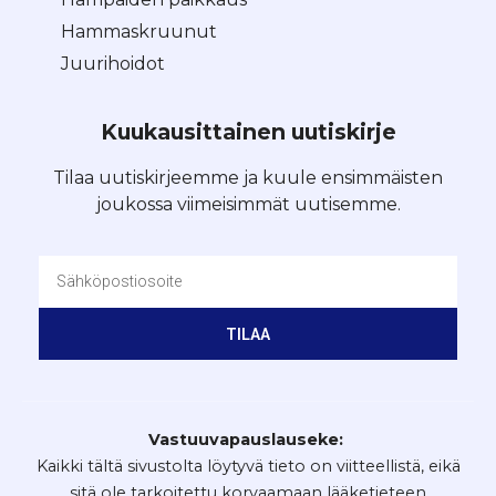
Hammaskruunut
Juurihoidot
Kuukausittainen uutiskirje
Tilaa uutiskirjeemme ja kuule ensimmäisten
joukossa viimeisimmät uutisemme.
TILAA
Vastuuvapauslauseke:
Kaikki tältä sivustolta löytyvä tieto on viitteellistä, eikä
sitä ole tarkoitettu korvaamaan lääketieteen