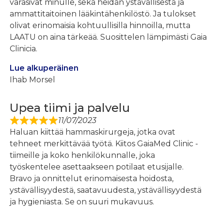
varasivat minulle, sekä heidän ystävällisestä ja
ammattitaitoinen lääkintähenkilöstö. Ja tulokset
olivat erinomaisia ​​kohtuullisilla hinnoilla, mutta
LAATU on aina tärkeää. Suosittelen lämpimästi Gaia
Clinicia.
Lue alkuperäinen
Ihab Morsel
Upea tiimi ja palvelu
11/07/2023
Haluan kiittää hammaskirurgeja, jotka ovat
tehneet merkittävää työtä. Kiitos GaiaMed Clinic -
tiimeille ja koko henkilökunnalle, joka
työskentelee asettaakseen potilaat etusijalle.
Bravo ja onnittelut erinomaisesta hoidosta,
ystävällisyydestä, saatavuudesta, ystävällisyydestä
ja hygieniasta. Se on suuri mukavuus.