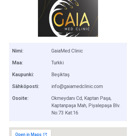
Nimi:
GaiaMed Clinic
Maa:
Turkki
Kaupunki:
Beşiktaş
Sähköposti:
info@gaiamedclinic.com
Osoite:
Okmeydanı Cd, Kaptan Paşa,
Kaptanpaşa Mah, Piyalepaşa Blv.
No:73 Kat:16