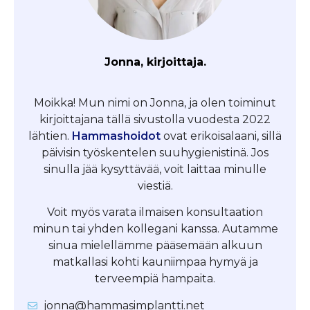
Jonna, kirjoittaja.
Moikka! Mun nimi on Jonna, ja olen toiminut
kirjoittajana tällä sivustolla vuodesta 2022
lähtien.
Hammashoidot
ovat erikoisalaani, sillä
päivisin työskentelen suuhygienistinä. Jos
sinulla jää kysyttävää, voit laittaa minulle
viestiä.
Voit myös varata ilmaisen konsultaation
minun tai yhden kollegani kanssa. Autamme
sinua mielellämme pääsemään alkuun
matkallasi kohti kauniimpaa hymyä ja
terveempiä hampaita.
jonna@hammasimplantti.net