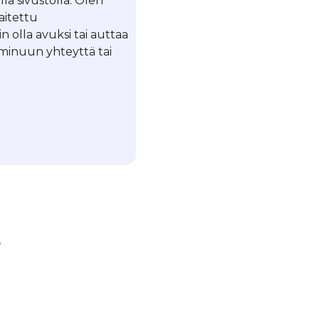
llä sivustolla. Olen
laitettu
in olla avuksi tai auttaa
a minuun yhteyttä tai
t