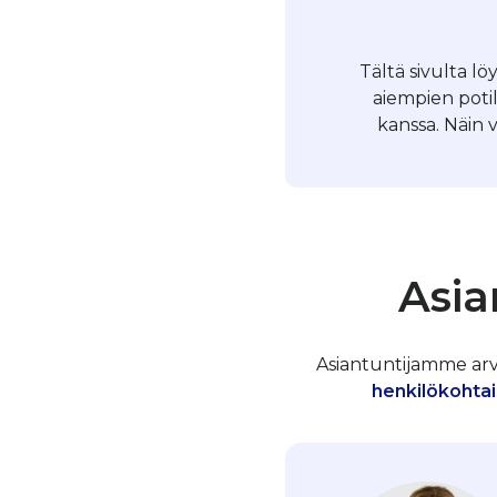
Tältä sivulta l
aiempien poti
kanssa. Näin 
Asia
Asiantuntijamme arvos
henkilökohtai