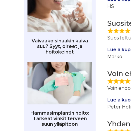
HS
Suosit
Suositeltu
Vaivaako sinuakin kuiva
suu? Syyt, oireet ja
Lue alkup
hoitokeinot
Marko
Voin e
Voin ehdot
Lue alkup
Peter Ho
Hammasimplantin hoito:
Tärkeät vinkit terveen
Yhden 
suun ylläpitoon