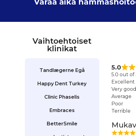
Varaa aika hammashoitoon
Vaihtoehtoiset
klinikat
5.0
Tandlægerne Egå
5.0 out of
Excellent
Happy Dent Turkey
Very goo
Average
Clinic Phaselis
Poor
Embraces
Terrible
Mukava
BetterSmile