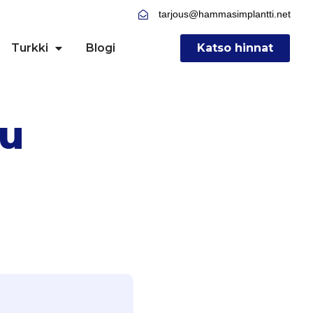
tarjous@hammasimplantti.net
Turkki
Blogi
Katso hinnat
lu