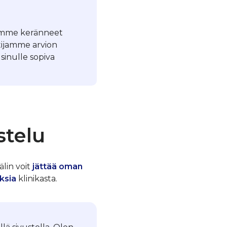
Olemme keränneet
tijamme arvion
sinulle sopiva
stelu
älin voit
jättää oman
ksia
klinikasta.