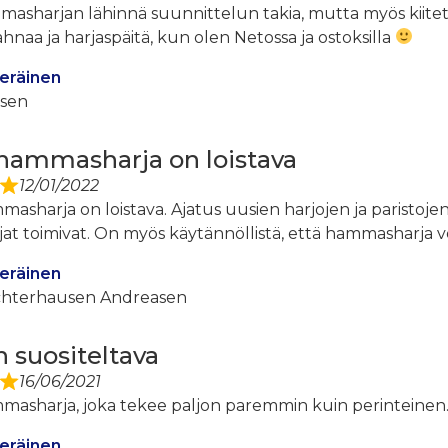
masharjan lähinnä suunnittelun takia, mutta myös kiitet
aa ja harjaspäitä, kun olen Netossa ja ostoksilla
eräinen
esen
ammasharja on loistava
12/01/2022
sharja on loistava. Ajatus uusien harjojen ja paristojen
rjat toimivat. On myös käytännöllistä, että hammasharja v
eräinen
chterhausen Andreasen
n suositeltava
16/06/2021
masharja, joka tekee paljon paremmin kuin perinteinen… 
eräinen