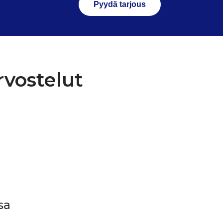
Pyydä tarjous
rvostelut
sa