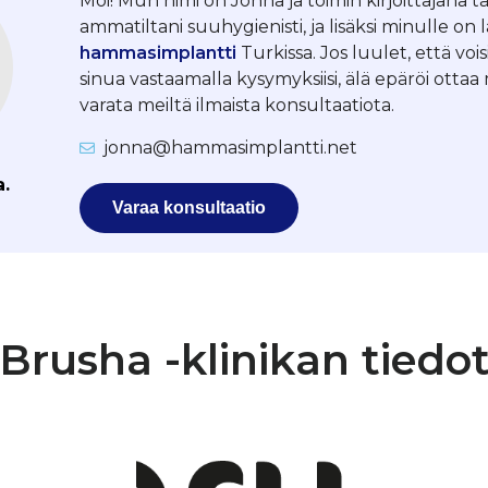
Moi! Mun nimi on Jonna ja toimin kirjoittajana tä
ammatiltani suuhygienisti, ja lisäksi minulle on 
hammasimplantti
Turkissa. Jos luulet, että vois
sinua vastaamalla kysymyksiisi, älä epäröi otta
varata meiltä ilmaista konsultaatiota.
jonna@hammasimplantti.net
a.
Varaa konsultaatio
Brusha -klinikan tiedo