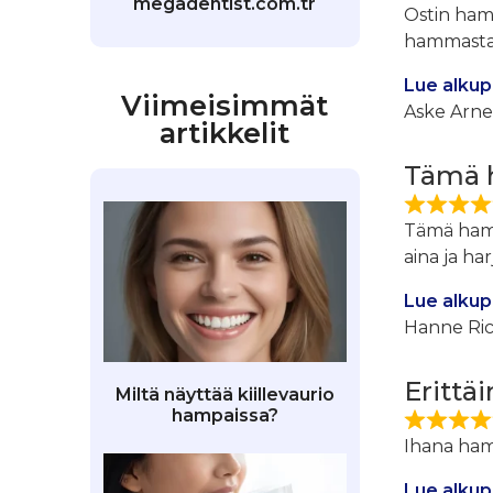
megadentist.com.tr
Ostin ham
hammastahn
Lue alkup
Viimeisimmät
Aske Arn
artikkelit
Tämä h
Tämä hamma
aina ja ha
Lue alkup
Hanne Ri
Erittäi
Miltä näyttää kiillevaurio
hampaissa?
Ihana ham
Lue alkup