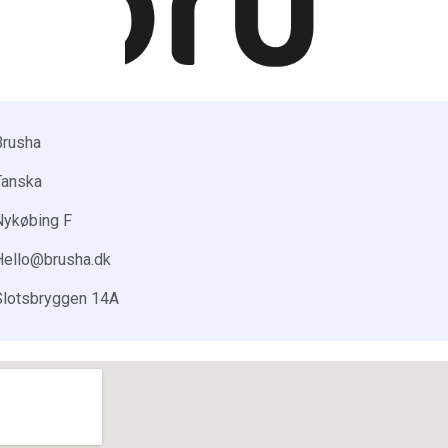
Brusha
Tanska
Nykøbing F
Hello@brusha.dk
Slotsbryggen 14A