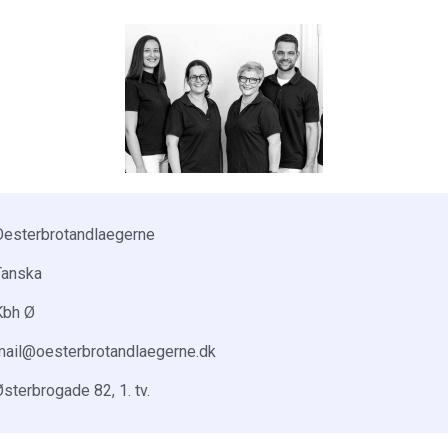
Oesterbrotandlaegerne
Tanska
Kbh Ø
mail@oesterbrotandlaegerne.dk
sterbrogade 82, 1. tv.