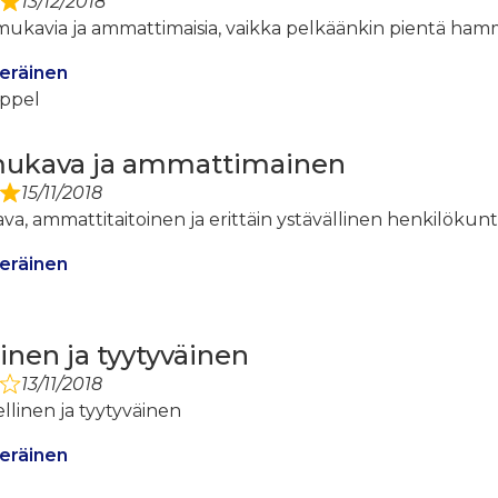
13/12/2018
 mukavia ja ammattimaisia, vaikka pelkäänkin pientä ha
eräinen
ppel
mukava ja ammattimainen
15/11/2018
a, ammattitaitoinen ja erittäin ystävällinen henkilökunt
eräinen
inen ja tyytyväinen
13/11/2018
llinen ja tyytyväinen
eräinen