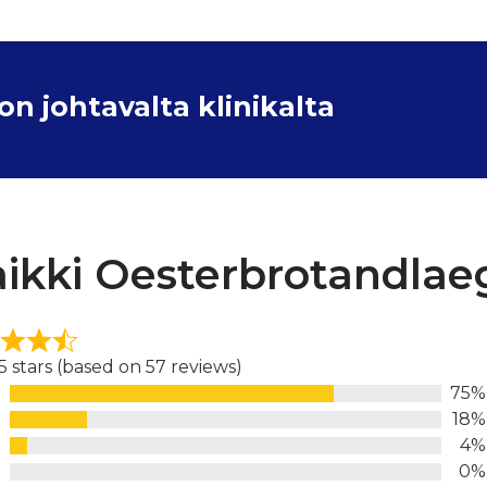
 johtavalta klinikalta
ikki Oesterbrotandlae
 5 stars (based on 57 reviews)
75%
d
18%
4%
0%