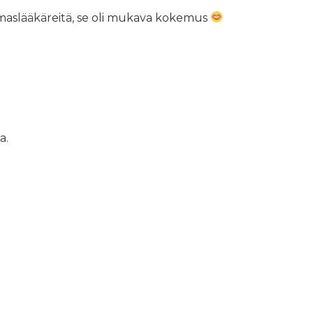
mmaslääkäreitä, se oli mukava kokemus
a.