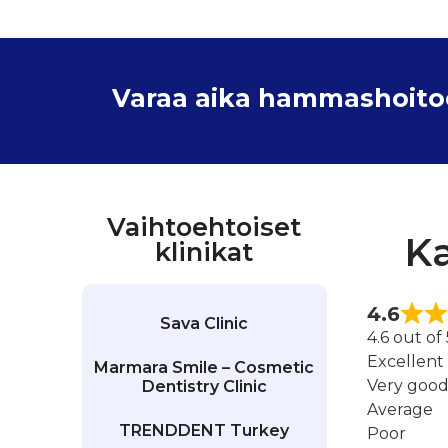
Varaa aika hammashoitoon
Vaihtoehtoiset
Ka
klinikat
4.6
Sava Clinic
4.6 out of
Excellent
Marmara Smile – Cosmetic
Very goo
Dentistry Clinic
Average
TRENDDENT Turkey
Poor