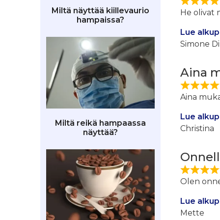
Miltä näyttää kiillevaurio
He olivat
hampaissa?
Lue alkup
Simone Di
Aina 
Aina mukav
Lue alkup
Miltä reikä hampaassa
Christina
näyttää?
Onnell
Olen onne
Lue alkup
Mette