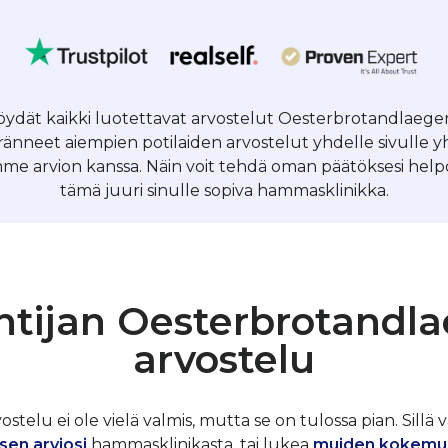
löydät kaikki luotettavat arvostelut Oesterbrotandlaeger
nneet aiempien potilaiden arvostelut yhdelle sivulle 
me arvion kanssa. Näin voit tehdä oman päätöksesi helpos
tämä juuri sinulle sopiva hammasklinikka.
ntijan Oesterbrotandla
arvostelu
telu ei ole vielä valmis, mutta se on tulossa pian. Sillä v
sen arviosi
hammasklinikasta, tai lukea
muiden kokemu