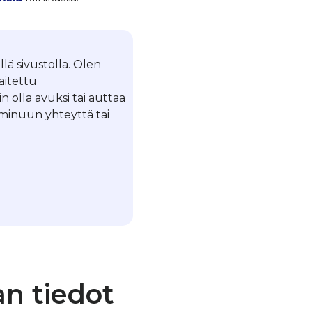
llä sivustolla. Olen
laitettu
in olla avuksi tai auttaa
a minuun yhteyttä tai
an tiedot