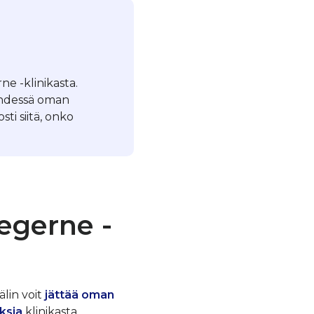
ne -klinikasta.
yhdessä oman
ti siitä, onko
egerne -
älin voit
jättää oman
ksia
klinikasta.