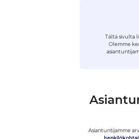
Tältä sivulta 
Olemme kerä
asiantuntijam
Asiantu
Asiantuntijamme arvos
henkilökohtai