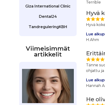
Terrible
Giza International Clinic
Hyvä 
Dental24
Hyvä kokem
TandreguleringKBH
Lue alkup
H.Ahm
Viimeisimmät
Erittäi
artikkelit
Tänne suos
ohjattu ja
Lue alkup
Hannah A
He oli