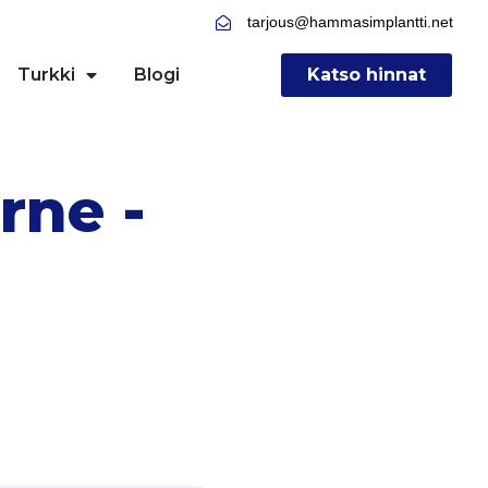
tarjous@hammasimplantti.net
Turkki
Blogi
Katso hinnat
rne -