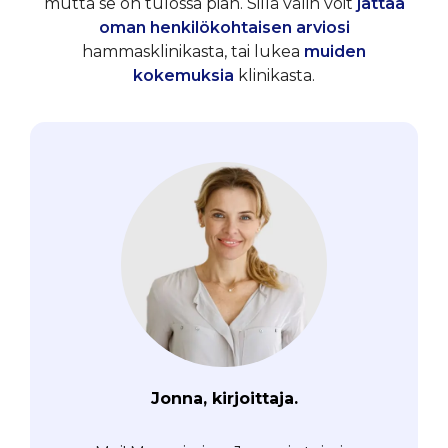
mutta se on tulossa pian. Sillä välin voit
jättää
oman henkilökohtaisen arviosi
hammasklinikasta, tai lukea
muiden
kokemuksia
klinikasta.
Jonna, kirjoittaja.