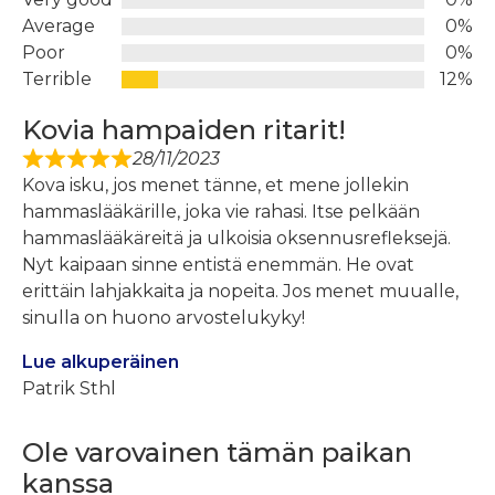
Average
0%
Poor
0%
Terrible
12%
Kovia hampaiden ritarit!
28/11/2023
Kova isku, jos menet tänne, et mene jollekin
hammaslääkärille, joka vie rahasi. Itse pelkään
hammaslääkäreitä ja ulkoisia oksennusrefleksejä.
Nyt kaipaan sinne entistä enemmän. He ovat
erittäin lahjakkaita ja nopeita. Jos menet muualle,
sinulla on huono arvostelukyky!
Lue alkuperäinen
Patrik Sthl
Ole varovainen tämän paikan
kanssa