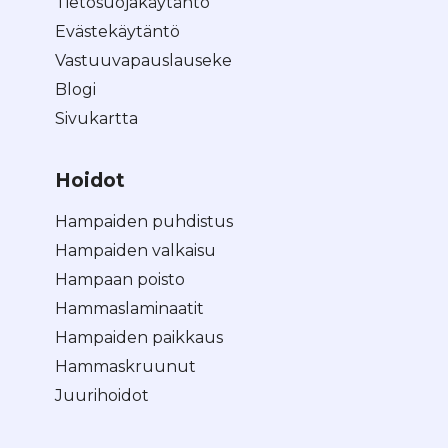
Tietosuojakäytäntö
Evästekäytäntö
Vastuuvapauslauseke
Blogi
Sivukartta
Hoidot
Hampaiden puhdistus
Hampaiden valkaisu
Hampaan poisto
Hammaslaminaatit
Hampaiden paikkaus
Hammaskruunut
Juurihoidot