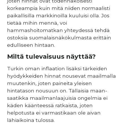
joten hinnat ovat todennäköisesti
korkeampia kuin mitä niiden normaalisti
paikallisilla markkinoilla kuuluisi olla. Jos
tietää mihin mennä, voi
hammashoitomatkan yhteydessä tehdä
ostoksia suomalaisnäkökulmasta erittäin
edulliseen hintaan.
Miltä tulevaisuus näyttää?
Turkin oman inflaation lisäksi tärkeiden
hyödykkeiden hinnat nousevat maailmalla
muutenkin, joten paineita yleisen
hintatason nousuun on. Tällaisia maan-
saatikka maailmanlaajuisia ongelmia ei
käden käänteessä ratkaista, joten
helpotusta ei varmastikaan ole aivan
lähiaikoina tulossa.