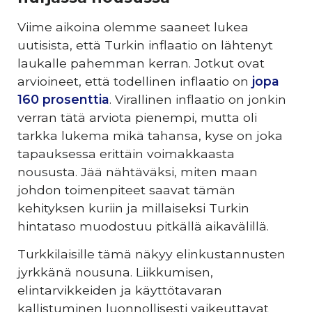
Viime aikoina olemme saaneet lukea
uutisista, että Turkin inflaatio on lähtenyt
laukalle pahemman kerran. Jotkut ovat
arvioineet, että todellinen inflaatio on
jopa
160 prosenttia
. Virallinen inflaatio on jonkin
verran tätä arviota pienempi, mutta oli
tarkka lukema mikä tahansa, kyse on joka
tapauksessa erittäin voimakkaasta
noususta. Jää nähtäväksi, miten maan
johdon toimenpiteet saavat tämän
kehityksen kuriin ja millaiseksi Turkin
hintataso muodostuu pitkällä aikavälillä.
Turkkilaisille tämä näkyy elinkustannusten
jyrkkänä nousuna. Liikkumisen,
elintarvikkeiden ja käyttötavaran
kallistuminen luonnollisesti vaikeuttavat