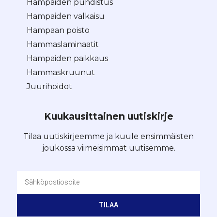
Hampaiden puhdistus
Hampaiden valkaisu
Hampaan poisto
Hammaslaminaatit
Hampaiden paikkaus
Hammaskruunut
Juurihoidot
Kuukausittainen uutiskirje
Tilaa uutiskirjeemme ja kuule ensimmäisten
joukossa viimeisimmät uutisemme.
TILAA