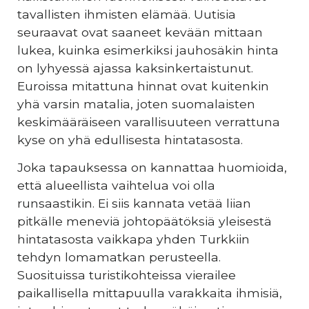
tavallisten ihmisten elämää. Uutisia
seuraavat ovat saaneet kevään mittaan
lukea, kuinka esimerkiksi jauhosäkin hinta
on lyhyessä ajassa kaksinkertaistunut.
Euroissa mitattuna hinnat ovat kuitenkin
yhä varsin matalia, joten suomalaisten
keskimääräiseen varallisuuteen verrattuna
kyse on yhä edullisesta hintatasosta.
Joka tapauksessa on kannattaa huomioida,
että alueellista vaihtelua voi olla
runsaastikin. Ei siis kannata vetää liian
pitkälle meneviä johtopäätöksiä yleisestä
hintatasosta vaikkapa yhden Turkkiin
tehdyn lomamatkan perusteella.
Suosituissa turistikohteissa vierailee
paikallisella mittapuulla varakkaita ihmisiä,