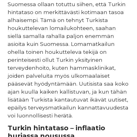
Suomessa ollaan totuttu siihen, että Turkin
hintataso on merkittävästi kotimaan tasoa
alhaisempi. Tämä on tehnyt Turkista
houkuttelevan lomailukohteen, saahan
siellä samalla rahalla paljon enemmän
asioita kuin Suomessa. Lomamatkailun
ohella toinen houkutteleva tekijä on
perinteisesti ollut Turkin yksityinen
terveydenhoito, kuten hammasklinikat,
joiden palveluita myös ulkomaalaiset
pääsevät hyödyntämään. Uutisista saa koko
ajan kuulla kaiken kallistuvan, ja kun tähän
lisätään Turkista kantautuvat ikävät uutiset,
epäilys terveysmatkailun kannattavuudesta
voi luonnollisesti herätä.
Turkin hintataso – inflaatio
hurjassa nousussa