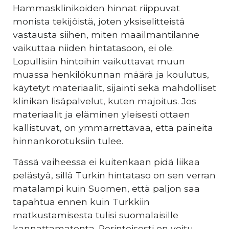
Hammasklinikoiden hinnat riippuvat
monista tekijöistä, joten yksiselitteistä
vastausta siihen, miten maailmantilanne
vaikuttaa niiden hintatasoon, ei ole.
Lopullisiin hintoihin vaikuttavat muun
muassa henkilökunnan määrä ja koulutus,
käytetyt materiaalit, sijainti sekä mahdolliset
klinikan lisäpalvelut, kuten majoitus. Jos
materiaalit ja eläminen yleisesti ottaen
kallistuvat, on ymmärrettävää, että paineita
hinnankorotuksiin tulee.
Tässä vaiheessa ei kuitenkaan pidä liikaa
pelästyä, sillä Turkin hintataso on sen verran
matalampi kuin Suomen, että paljon saa
tapahtua ennen kuin Turkkiin
matkustamisesta tulisi suomalaisille
kannattamatonta. Perinteisesti on voitu