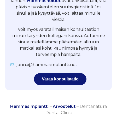
lähtien.
Hammashoidot
ovat erikoisalaani, sillä
päivisin työskentelen suuhygienistinä. Jos
sinulla jää kysyttävää, voit laittaa minulle
viestiä.
Voit myös varata ilmaisen konsultaation
minun tai yhden kollegani kanssa. Autamme
sinua mielellämme pääsemään alkuun
matkallasi kohti kauniimpaa hymyä ja
terveempiä hampaita.
jonna@hammasimplantti.net
Varaa konsultaatio
Hammasimplantti
–
Arvostelut
–
Dentanatura
Dental Clinic