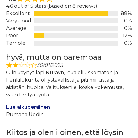
4.6 out of 5 stars (based on 8 reviews)
Excellent
88%
Very good
0%
Average
0%
Poor
12%
Terrible
0%
hyvä, mutta on parempaa
30/01/2023
Olin käynyt läpi Nurayn, joka oli uskomaton ja
henkilökunta oli ystävällistä ja piti minusta ja
äidistäni huolta. Valitukseni ei koske kokemusta,
vaan tehtyä työtä.
Lue alkuperäinen
Rumana Uddin
Kiitos ja olen iloinen, että löysin