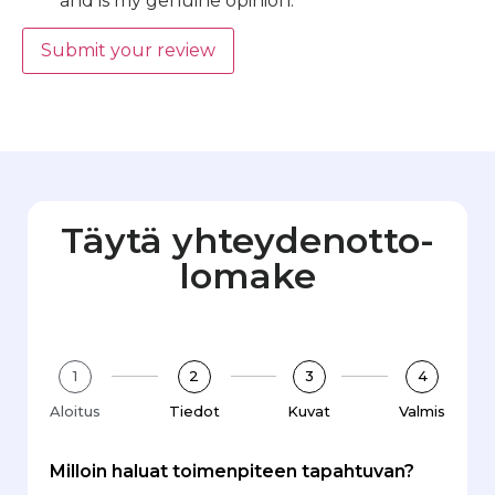
and is my genuine opinion.
Submit your review
Täytä yhteydenotto­
lomake
1
2
3
4
Aloitus
Tiedot
Kuvat
Valmis
Milloin haluat toimenpiteen tapahtuvan?