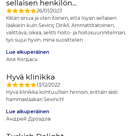
sellaisen henkilön...
26/01/2023
Kiitän sinua ja olen iloinen, että löysin sellaisen
lääkärin kuin Sevinç Dirikli. Ammattitaitoinen,
välittävä, oikea, selitti hoito- ja hoitosuunnitelman,
työ sujui hyvin. minä suosittelen
Lue alkuperäinen
Аля Когдась
Hyvä klinikka
13/12/2022
Hyvä klinikka kohtuullisin hinnoin, erittäin siisti
hammaslääkäri Sevinch!
Lue alkuperäinen
Андрей Дроздов