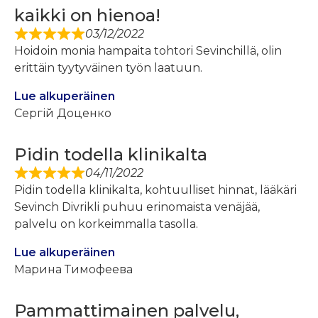
kaikki on hienoa!
03/12/2022
Hoidoin monia hampaita tohtori Sevinchillä, olin
erittäin tyytyväinen työn laatuun.
Lue alkuperäinen
Сергій Доценко
Pidin todella klinikalta
04/11/2022
Pidin todella klinikalta, kohtuulliset hinnat, lääkäri
Sevinch Divrikli puhuu erinomaista venäjää,
palvelu on korkeimmalla tasolla.
Lue alkuperäinen
Марина Тимофеева
Рammattimainen palvelu,