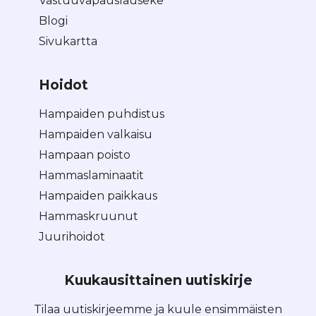
Vastuuvapauslauseke
Blogi
Sivukartta
Hoidot
Hampaiden puhdistus
Hampaiden valkaisu
Hampaan poisto
Hammaslaminaatit
Hampaiden paikkaus
Hammaskruunut
Juurihoidot
Kuukausittainen uutiskirje
Tilaa uutiskirjeemme ja kuule ensimmäisten