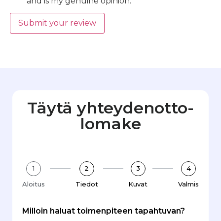
and is my genuine opinion.
Submit your review
Täytä yhteydenotto­
lomake
1
2
3
4
Aloitus
Tiedot
Kuvat
Valmis
Milloin haluat toimenpiteen tapahtuvan?