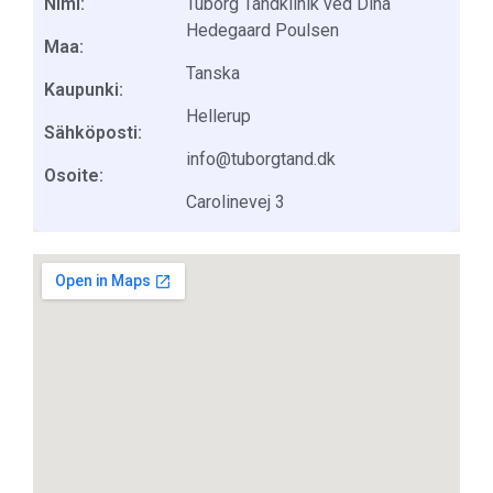
Nimi:
Tuborg Tandklinik ved Dina
Hedegaard Poulsen
Maa:
Tanska
Kaupunki:
Hellerup
Sähköposti:
info@tuborgtand.dk
Osoite:
Carolinevej 3