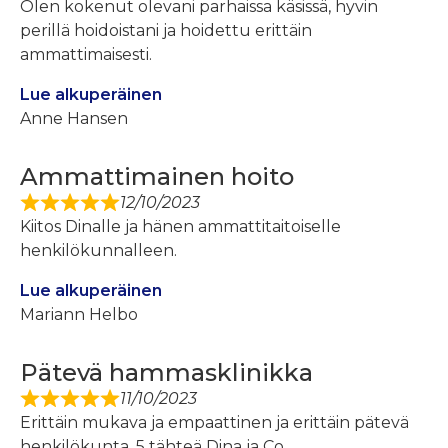
Olen kokenut olevani parhaissa käsissä, hyvin
perillä hoidoistani ja hoidettu erittäin
ammattimaisesti.
Lue alkuperäinen
Anne Hansen
Ammattimainen hoito
12/10/2023
Kiitos Dinalle ja hänen ammattitaitoiselle
henkilökunnalleen.
Lue alkuperäinen
Mariann Helbo
Pätevä hammasklinikka
11/10/2023
Erittäin mukava ja empaattinen ja erittäin pätevä
henkilökunta. 5 tähteä Dina ja Co