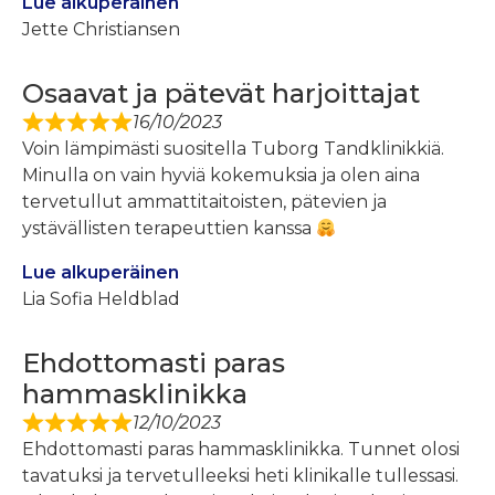
Lue alkuperäinen
Jette Christiansen
Osaavat ja pätevät harjoittajat
16/10/2023
Voin lämpimästi suositella Tuborg Tandklinikkiä.
Minulla on vain hyviä kokemuksia ja olen aina
tervetullut ammattitaitoisten, pätevien ja
ystävällisten terapeuttien kanssa
Lue alkuperäinen
Lia Sofia Heldblad
Ehdottomasti paras
hammasklinikka
12/10/2023
Ehdottomasti paras hammasklinikka. Tunnet olosi
tavatuksi ja tervetulleeksi heti klinikalle tullessasi.