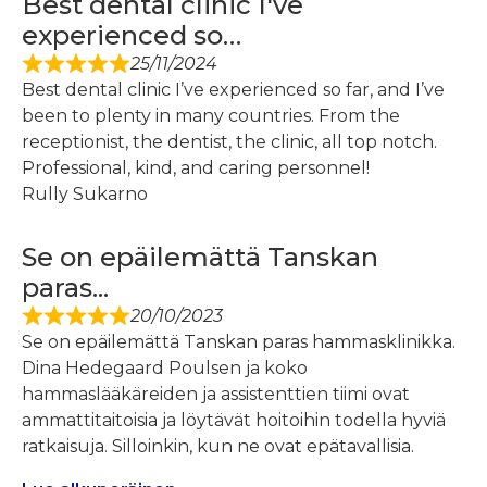
Best dental clinic I've
experienced so…
25/11/2024
Best dental clinic I’ve experienced so far, and I’ve
been to plenty in many countries. From the
receptionist, the dentist, the clinic, all top notch.
Professional, kind, and caring personnel!
Rully Sukarno
Se on epäilemättä Tanskan
paras...
20/10/2023
Se on epäilemättä Tanskan paras hammasklinikka.
Dina Hedegaard Poulsen ja koko
hammaslääkäreiden ja assistenttien tiimi ovat
ammattitaitoisia ja löytävät hoitoihin todella hyviä
ratkaisuja. Silloinkin, kun ne ovat epätavallisia.