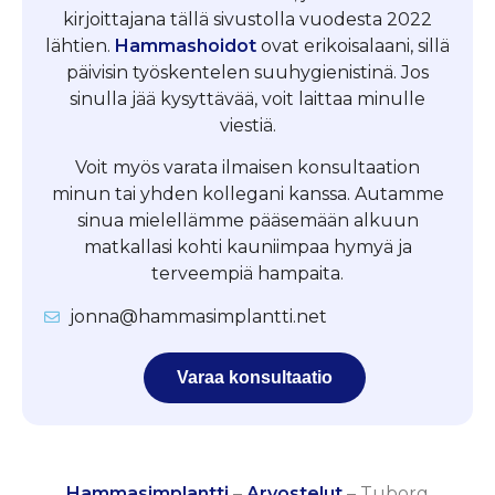
kirjoittajana tällä sivustolla vuodesta 2022
lähtien.
Hammashoidot
ovat erikoisalaani, sillä
päivisin työskentelen suuhygienistinä. Jos
sinulla jää kysyttävää, voit laittaa minulle
viestiä.
Voit myös varata ilmaisen konsultaation
minun tai yhden kollegani kanssa. Autamme
sinua mielellämme pääsemään alkuun
matkallasi kohti kauniimpaa hymyä ja
terveempiä hampaita.
jonna@hammasimplantti.net
Varaa konsultaatio
Hammasimplantti
–
Arvostelut
–
Tuborg