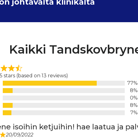
 johtavalta klinikalta
Kaikki Tandskovbryne
 5 stars (based on 13 reviews)
77%
d
8%
0%
8%
7%
ne isoihin ketjuihin! hae laatua ja pal
20/09/2022