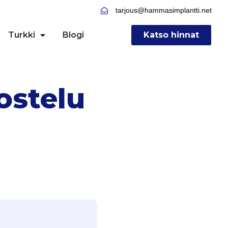
tarjous@hammasimplantti.net
Turkki
Blogi
Katso hinnat
ostelu