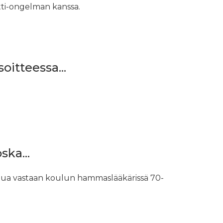
tti-ongelman kanssa.
oitteessa...
ka...
ua vastaan ​​koulun hammaslääkärissä 70-