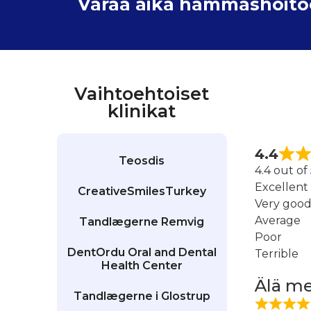
Varaa aika hammashoitoon
Vaihtoehtoiset
klinikat
4.4
Teosdis
4.4 out of
Excellent
CreativeSmilesTurkey
Very goo
Average
Tandlægerne Remvig
Poor
DentOrdu Oral and Dental
Terrible
Health Center
Älä me
Tandlægerne i Glostrup