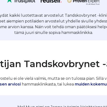
löydät kaikki luotettavat arvostelut Tandskovbrynet -kli
et aiempien potilaiden arvostelut yhdelle sivulle yhde
me arvion kanssa. Näin voit tehdä oman päätöksesi helpos
tämä juuri sinulle sopiva hammasklinikka.
tijan Tandskovbrynet -
telu ei ole vielä valmis, mutta se on tulossa pian. Sillä v
sen arviosi
hammasklinikasta, tai lukea
muiden kokemu