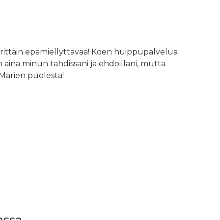
erittäin epämiellyttävää! Koen huippupalvelua
 aina minun tahdissani ja ehdoillani, mutta
 Marien puolesta!
sa...