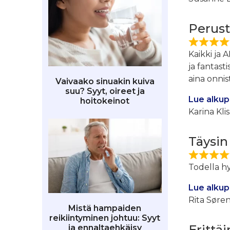
Perust
Kaikki ja
ja fantast
aina onnis
Vaivaako sinuakin kuiva
suu? Syyt, oireet ja
Lue alkup
hoitokeinot
Karina Kli
Täysin
Todella h
Lue alkup
Rita Søre
Mistä hampaiden
reikiintyminen johtuu: Syyt
Erittä
ja ennaltaehkäisy