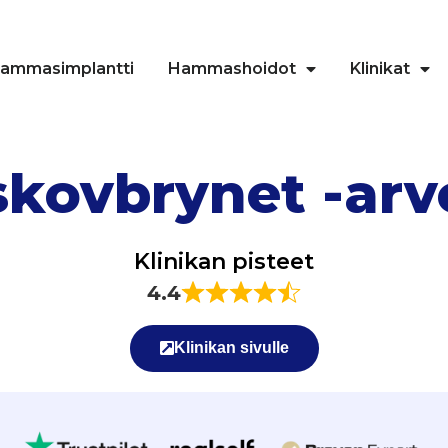
ammasimplantti
Hammashoidot
Klinikat
kovbrynet -arv
Klinikan pisteet
4.4
Klinikan sivulle