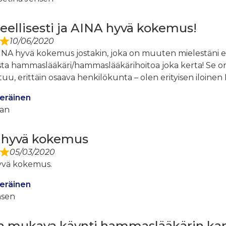
eellisesti ja AINA hyvä kokemus!
10/06/2020
 AINA hyvä kokemus jostakin, joka on muuten mielestäni 
ista hammaslääkäri/hammaslääkärihoitoa joka kerta! Se on
tuu, erittäin osaava henkilökunta – olen erityisen iloinen
eräinen
san
 hyvä kokemus
05/03/2020
yvä kokemus.
eräinen
nsen
in mukava käynti hammaslääkärin kans