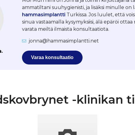
Moi! Mun nimi on Jonna ja toimin kirjoittajana tä
ammatiltani suuhygienisti, ja lisäksi minulle on 
hammasimplantti
Turkissa. Jos luulet, että vois
sinua vastaamalla kysymyksiisi, älä epäröi otta
varata meiltä ilmaista konsultaatiota.
jonna@hammasimplantti.net
a.
Varaa konsultaatio
skovbrynet -klinikan t