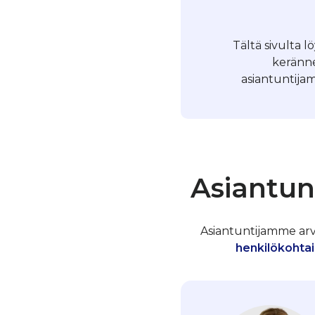
Tältä sivulta 
keränne
asiantuntijam
Asiantun
Asiantuntijamme arvos
henkilökohtai