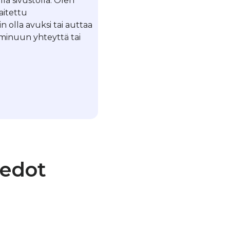
llä sivustolla. Olen
laitettu
in olla avuksi tai auttaa
a minuun yhteyttä tai
iedot