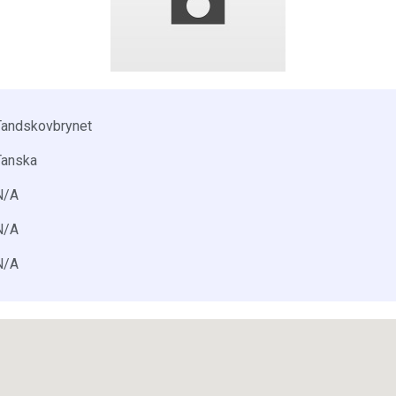
Tandskovbrynet
Tanska
N/A
N/A
N/A