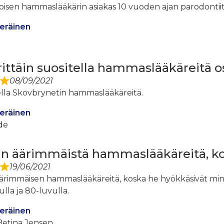
toisen hammaslääkärin asiakas 10 vuoden ajan parodontii
eräinen
rittäin suositella hammaslääkäreitä os
08/09/2021
tella Skovbrynetin hammaslääkäreitä.
eräinen
de
n äärimmäistä hammaslääkäreitä, kos
19/06/2021
ärimmäisen hammaslääkäreitä, koska he hyökkäsivät min
lla ja 80-luvulla.
eräinen
etina Jensen