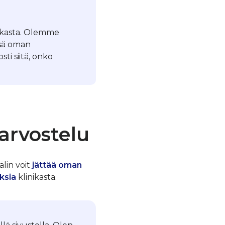
nikasta. Olemme
ssä oman
ti siitä, onko
arvostelu
älin voit
jättää oman
ksia
klinikasta.