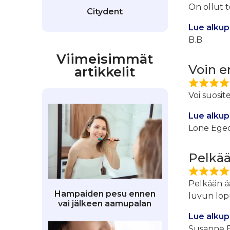
On ollut 
Citydent
Lue alkup
B.B
Viimeisimmät
Voin e
artikkelit
Voi suosi
Lue alkup
Lone Ege
Pelkää
Pelkään ä
Hampaiden pesu ennen
luvun lopu
vai jälkeen aamupalan
Lue alkup
Susanne B