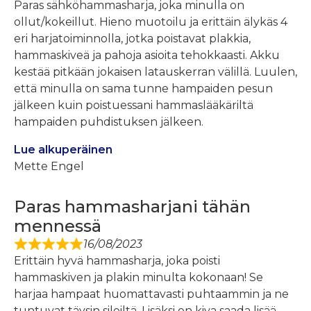
Paras sähköhammasharja, joka minulla on
ollut/kokeillut. Hieno muotoilu ja erittäin älykäs 4
eri harjatoiminnolla, jotka poistavat plakkia,
hammaskiveä ja pahoja asioita tehokkaasti. Akku
kestää pitkään jokaisen latauskerran välillä. Luulen,
että minulla on sama tunne hampaiden pesun
jälkeen kuin poistuessani hammaslääkäriltä
hampaiden puhdistuksen jälkeen.
Lue alkuperäinen
Mette Engel
Paras hammasharjani tähän
mennessä
16/08/2023
Erittäin hyvä hammasharja, joka poisti
hammaskiven ja plakin minulta kokonaan! Se
harjaa hampaat huomattavasti puhtaammin ja ne
tuntuvat täysin sileiltä. Lisäksi on kiva saada lisää