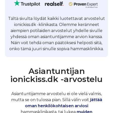
Tältä sivulta löydät kaikki luotettavat arvostelut
ionickiss.dk -klinikasta. Olemme keränneet
aiempien potilaiden arvostelut yhdelle sivulle
yhdessä oman asiantuntijamme arvion kanssa.
Näin voit tehdä oman päätöksesi helposti siitä,
onko tämä juuri sinulle sopiva hammasklinikka.
Asiantuntijan
ionickiss.dk -arvostelu
Asiantuntijamme arvostelu ei ole vielä valmis,
mutta se on tulossa pian. Sillä välin voit
jättää
oman henkilökohtaisen arviosi
hammasklinikasta, tai lukea
muiden