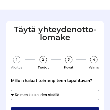
Täytä yhteydenotto­
lomake
1
2
3
4
Aloitus
Tiedot
Kuvat
Valmis
Milloin haluat toimenpiteen tapahtuvan?