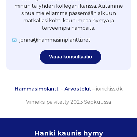
minun tai yhden kollegani kanssa. Autamme
sinua mielellämme pääsemään alkuun
matkallasi kohti kauniimpaa hymyä ja
terveempiä hampaita.
jonna@hammasimplantti.net
Varaa konsultaatio
Hammasimplantti
–
Arvostelut
–
ionickiss.dk
Viimeksi päivitetty 2023 Sepkuussa
Hanki kaunis hymy