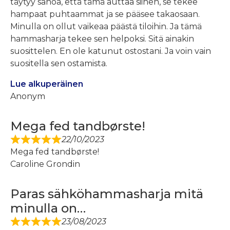
täytyy sanoa, että tämä auttaa siihen, se tekee
hampaat puhtaammat ja se pääsee takaosaan.
Minulla on ollut vaikeaa päästä tiloihin. Ja tämä
hammasharja tekee sen helpoksi. Sitä ainakin
suosittelen. En ole katunut ostostani. Ja voin vain
suositella sen ostamista.
Lue alkuperäinen
Anonym
Mega fed tandbørste!
22/10/2023
Mega fed tandbørste!
Caroline Grondin
Paras sähköhammasharja mitä
minulla on…
23/08/2023