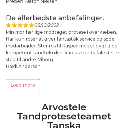
Preben Færch Nielsen
De allerbedste anbefalinger.
08/10/2022
Min mor har lige modtaget protese i overkæben.
Har kun roser at giver fantastisk service og søde
medarbejder. Stor ros til Kasper meget dygtig og
kompetent tandtekniker kan kun anbefale dette
sted til andre. Viborg.
Heidi Andersen
Load more
Arvostele
Tandproteseteamet
Tanska