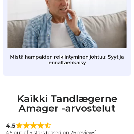
Mistä hampaiden reikiintyminen johtuu: Syyt ja
ennaltaehkäisy
Kaikki Tandlægerne
Amager -arvostelut
4.5
4.5 out of 5 stars (based on 26 reviews)