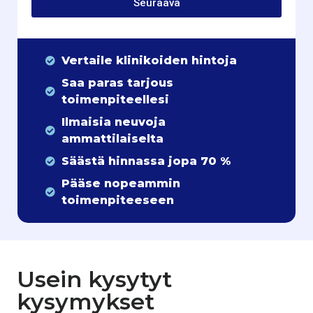
Seuraava
Vertaile klinikoiden hintoja
Saa paras tarjous
toimenpiteellesi
Ilmaisia neuvoja
ammattilaiselta
Säästä hinnassa jopa 70 %
Pääse nopeammin
toimenpiteeseen
Usein kysytyt
kysymykset