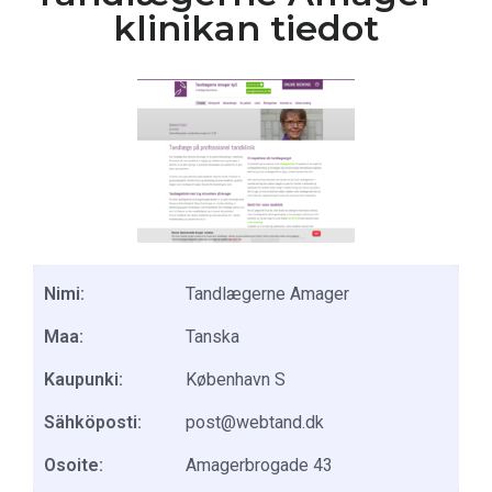
klinikan tiedot
Nimi:
Tandlægerne Amager
Maa:
Tanska
Kaupunki:
København S
Sähköposti:
post@webtand.dk
Osoite:
Amagerbrogade 43