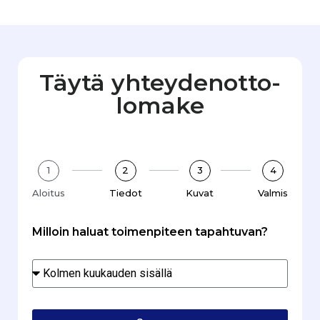
Täytä yhteydenotto­
lomake
1
2
3
4
Aloitus
Tiedot
Kuvat
Valmis
Milloin haluat toimenpiteen tapahtuvan?