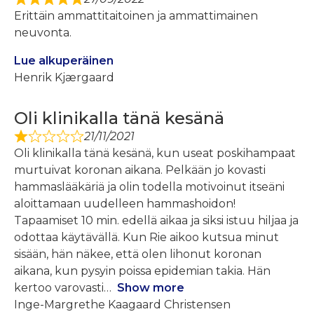
Erittäin ammattitaitoinen ja ammattimainen
neuvonta.
Lue alkuperäinen
Henrik Kjærgaard
Oli klinikalla tänä kesänä
21/11/2021
Oli klinikalla tänä kesänä, kun useat poskihampaat
murtuivat koronan aikana. Pelkään jo kovasti
hammaslääkäriä ja olin todella motivoinut itseäni
aloittamaan uudelleen hammashoidon!
Tapaamiset 10 min. edellä aikaa ja siksi istuu hiljaa ja
odottaa käytävällä. Kun Rie aikoo kutsua minut
sisään, hän näkee, että olen lihonut koronan
aikana, kun pysyin poissa epidemian takia. Hän
kertoo varovasti
Show more
Inge-Margrethe Kaagaard Christensen