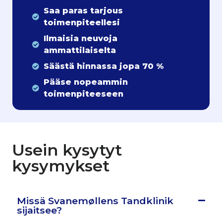
Saa paras tarjous
toimenpiteellesi
Ilmaisia neuvoja
ammattilaiselta
Säästä hinnassa jopa 70 %
Pääse nopeammin
toimenpiteeseen
Usein kysytyt
kysymykset
Missä Svanemøllens Tandklinik
sijaitsee?