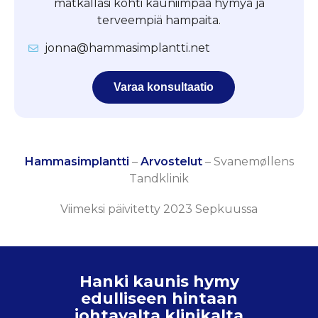
matkallasi kohti kauniimpaa hymyä ja
terveempiä hampaita.
jonna@hammasimplantti.net
Varaa konsultaatio
Hammasimplantti
–
Arvostelut
–
Svanemøllens
Tandklinik
Viimeksi päivitetty 2023 Sepkuussa
Hanki kaunis hymy
edulliseen hintaan
johtavalta klinikalta