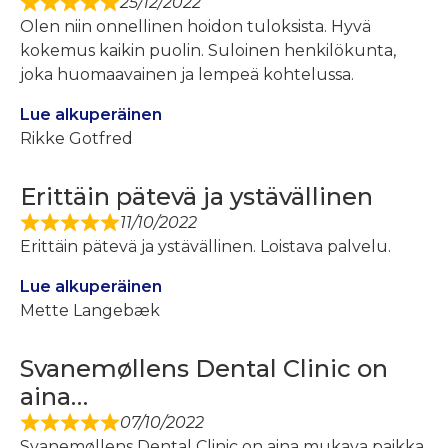
25/12/2022
Olen niin onnellinen hoidon tuloksista. Hyvä
kokemus kaikin puolin. Suloinen henkilökunta,
joka huomaavainen ja lempeä kohtelussa.
Lue alkuperäinen
Rikke Gotfred
Erittäin pätevä ja ystävällinen
11/10/2022
Erittäin pätevä ja ystävällinen. Loistava palvelu.
Lue alkuperäinen
Mette Langebæk
Svanemøllens Dental Clinic on
aina…
07/10/2022
Svanemøllens Dental Clinic on aina mukava paikka