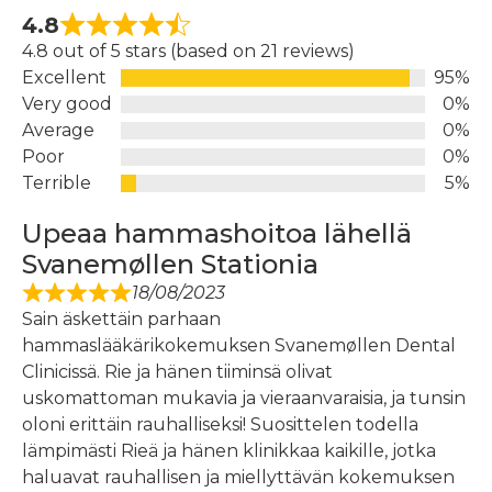
4.8
4.8 out of 5 stars (based on 21 reviews)
Excellent
95%
Very good
0%
Average
0%
Poor
0%
Terrible
5%
Upeaa hammashoitoa lähellä
Svanemøllen Stationia
18/08/2023
Sain äskettäin parhaan
hammaslääkärikokemuksen Svanemøllen Dental
Clinicissä. Rie ja hänen tiiminsä olivat
uskomattoman mukavia ja vieraanvaraisia, ja tunsin
oloni erittäin rauhalliseksi! Suosittelen todella
lämpimästi Rieä ja hänen klinikkaa kaikille, jotka
haluavat rauhallisen ja miellyttävän kokemuksen