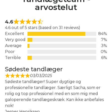
arvostelut
4.6
4.6 out of 5 stars (based on 31 reviews)
Excellent
84%
Very good
7%
Average
3%
Poor
0%
Terrible
6%
Sødeste tandlæger
03/03/2025
Sødeste tandlæger! Super dygtige og
professionelle tandlæger. Særligt Sacha, som er
rolig og top professionel med en som mig med
galoperende tandlægeskræk. Kan ikke anbefales
nok!
Jesper Henriksen