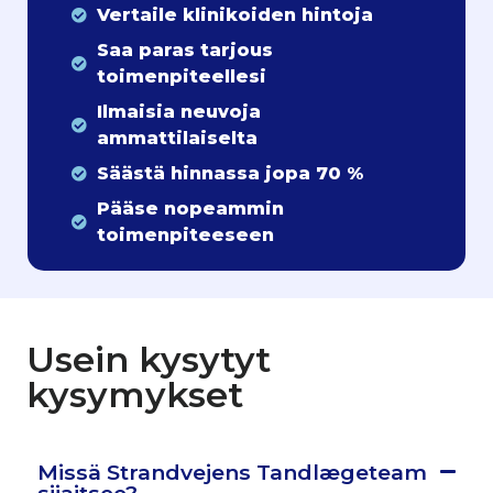
Vertaile klinikoiden hintoja
Saa paras tarjous
toimenpiteellesi
Ilmaisia neuvoja
ammattilaiselta
Säästä hinnassa jopa 70 %
Pääse nopeammin
toimenpiteeseen
Usein kysytyt
kysymykset
Missä Strandvejens Tandlægeteam
sijaitsee?