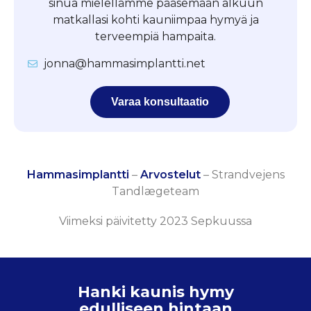
sinua mielellämme pääsemään alkuun
matkallasi kohti kauniimpaa hymyä ja
terveempiä hampaita.
jonna@hammasimplantti.net
Varaa konsultaatio
Hammasimplantti
–
Arvostelut
–
Strandvejens
Tandlægeteam
Viimeksi päivitetty 2023 Sepkuussa
Hanki kaunis hymy
edulliseen hintaan