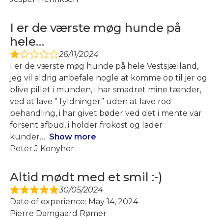
I er de værste møg hunde på
hele…
26/11/2024
I er de værste møg hunde på hele Vestsjælland,
jeg vil aldrig anbefale nogle at komme op til jer og
blive pillet i munden, i har smadret mine tænder,
ved at lave ” fyldninger” uden at lave rod
behandling, i har givet bøder ved det i mente var
forsent afbud, i holder frokost og lader
kunder
Show more
Peter J Konyher
Altid mødt med et smil :-)
30/05/2024
Date of experience: May 14, 2024
Pierre Damgaard Rømer