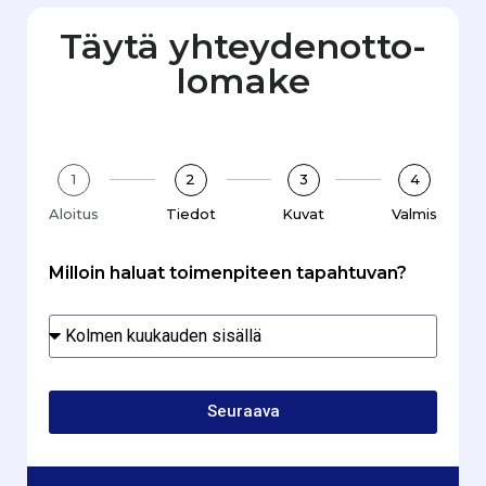
Täytä yhteydenotto­
lomake
1
2
3
4
Aloitus
Tiedot
Kuvat
Valmis
Milloin haluat toimenpiteen tapahtuvan?
Seuraava