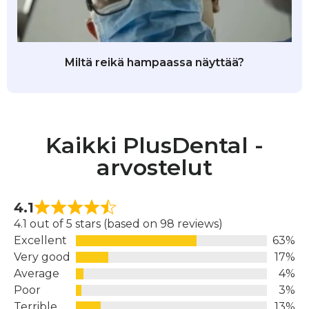
Miltä reikä hampaassa näyttää?
Kaikki PlusDental -
arvostelut
4.1
4.1 out of 5 stars (based on 98 reviews)
Excellent
63%
Very good
17%
Average
4%
Poor
3%
Terrible
13%