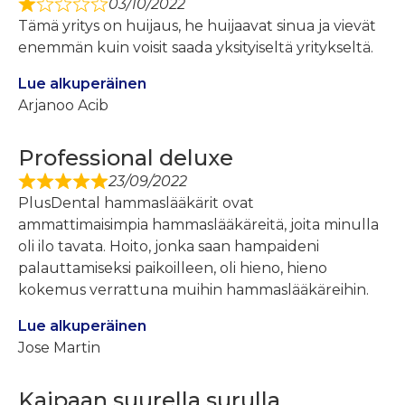
03/10/2022
Tämä yritys on huijaus, he huijaavat sinua ja vievät
enemmän kuin voisit saada yksityiseltä yritykseltä.
Lue alkuperäinen
Arjanoo Acib
Professional deluxe
23/09/2022
PlusDental hammaslääkärit ovat
ammattimaisimpia hammaslääkäreitä, joita minulla
oli ilo tavata. Hoito, jonka saan hampaideni
palauttamiseksi paikoilleen, oli hieno, hieno
kokemus verrattuna muihin hammaslääkäreihin.
Lue alkuperäinen
Jose Martin
Kaipaan suurella surulla