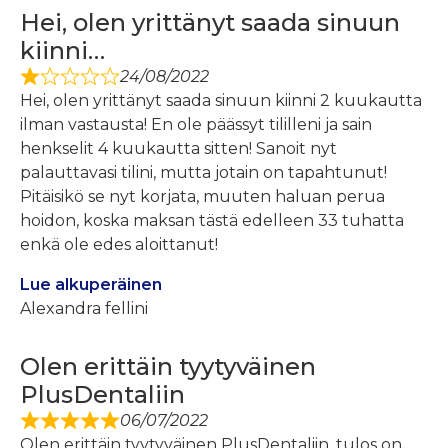
Hei, olen yrittänyt saada sinuun
kiinni…
24/08/2022
Hei, olen yrittänyt saada sinuun kiinni 2 kuukautta
ilman vastausta! En ole päässyt tililleni ja sain
henkselit 4 kuukautta sitten! Sanoit nyt
palauttavasi tilini, mutta jotain on tapahtunut!
Pitäisikö se nyt korjata, muuten haluan perua
hoidon, koska maksan tästä edelleen 33 tuhatta
enkä ole edes aloittanut!
Lue alkuperäinen
Alexandra fellini
Olen erittäin tyytyväinen
PlusDentaliin
06/07/2022
Olen erittäin tyytyväinen PlusDentaliin, tulos on