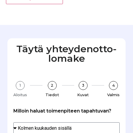
Täytä yhteydenotto­
lomake
1
2
3
4
Aloitus
Tiedot
Kuvat
Valmis
Milloin haluat toimenpiteen tapahtuvan?