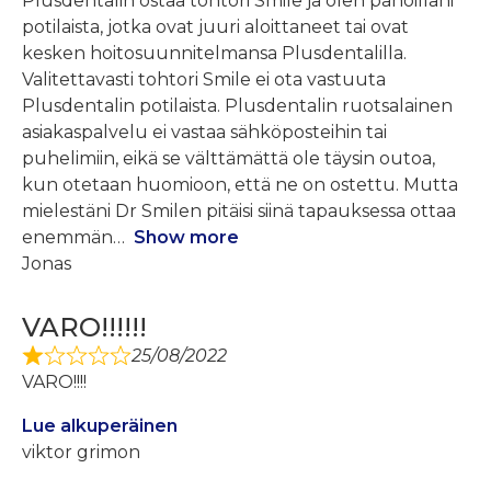
Plusdentalin ostaa tohtori Smile ja olen pahoillani
potilaista, jotka ovat juuri aloittaneet tai ovat
kesken hoitosuunnitelmansa Plusdentalilla.
Valitettavasti tohtori Smile ei ota vastuuta
Plusdentalin potilaista. Plusdentalin ruotsalainen
asiakaspalvelu ei vastaa sähköposteihin tai
puhelimiin, eikä se välttämättä ole täysin outoa,
kun otetaan huomioon, että ne on ostettu. Mutta
mielestäni Dr Smilen pitäisi siinä tapauksessa ottaa
enemmän
Show more
Jonas
VARO!!!!!!
25/08/2022
VARO!!!!
Lue alkuperäinen
viktor grimon