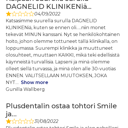
DAGNELID KLINIKENiä...
04/09/2022
Katsasimme suurella surulla DAGNELID
KLINIKENiä, kuten se ennen oli…..niin monet
tekevät MINUN kanssani. Nyt se henkilökohtainen
hoito, johon olemme tottuneet tällä klinikalla, on
loppumassa. Suurempi klinikka ja muuttuneet
olosuhteet, muuttaen KAIKKI, mikä teki edellisistä
käynneistä turvallisia. Lapseni ja minä olemme
olleet siellä turvassa, ja minä olen alle 30-vuotias
ENNEN. VALITSELLAAN MUUTOKSEN, JOKA
NYT
Show more
Gunilla Wallberg
Plusdentalin ostaa tohtori Smile
ja…
31/08/2022