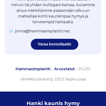
minun tai yhden kollegani kanssa. Autamme
sinua mielellämme pääsemään alkuun
matkallasi kohti kauniimpaa hymyä ja
terveempiä hampaita.
jonna@hammasimplantti.net
Varaa konsultaatio
Hammasimplantti
–
Arvostelut
–
PLUS1
Viimeksi päivitetty 2023 Sepkuussa
Hanki kaunis hymy