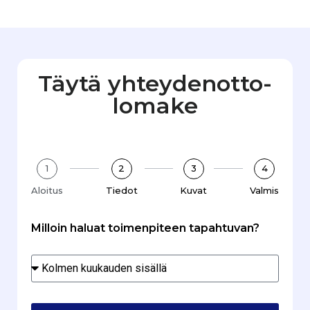
Täytä yhteydenotto­
lomake
1
2
3
4
Aloitus
Tiedot
Kuvat
Valmis
Milloin haluat toimenpiteen tapahtuvan?