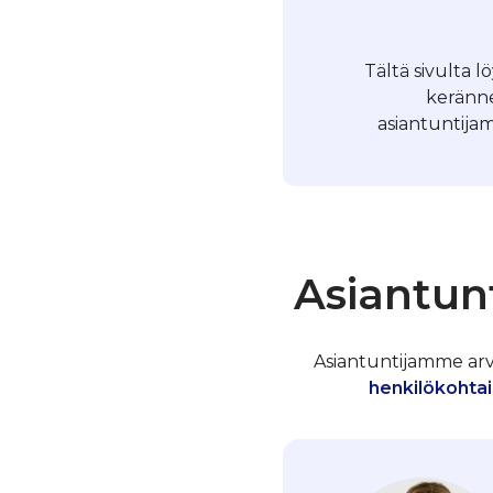
Tältä sivulta 
keränne
asiantuntijam
Asiantunt
Asiantuntijamme arvos
henkilökohtai