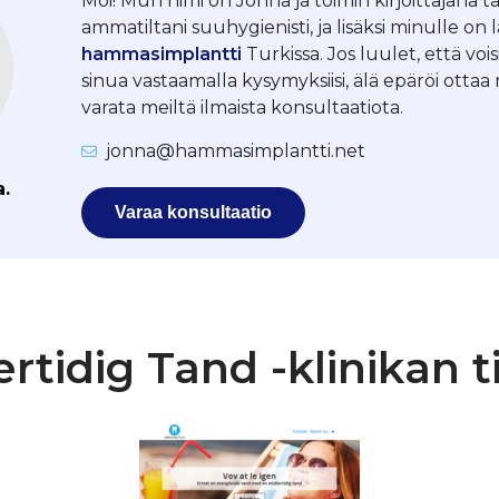
Moi! Mun nimi on Jonna ja toimin kirjoittajana tä
ammatiltani suuhygienisti, ja lisäksi minulle on 
hammasimplantti
Turkissa. Jos luulet, että vois
sinua vastaamalla kysymyksiisi, älä epäröi otta
varata meiltä ilmaista konsultaatiota.
jonna@hammasimplantti.net
a.
Varaa konsultaatio
ertidig Tand -klinikan t