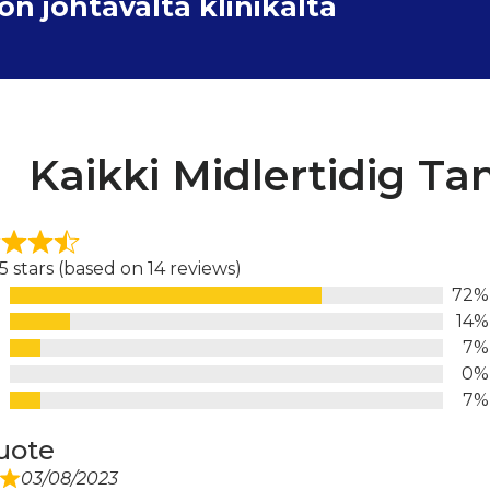
 johtavalta klinikalta
Kaikki Midlertidig Ta
 5 stars (based on 14 reviews)
72%
d
14%
7%
0%
7%
uote
03/08/2023