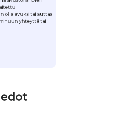
llä sivustolla. Olen
laitettu
in olla avuksi tai auttaa
a minuun yhteyttä tai
iedot