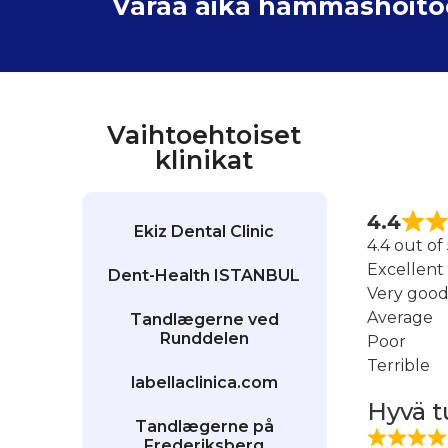
Varaa aika hammashoitoon
Vaihtoehtoiset
klinikat
4.4
Ekiz Dental Clinic
4.4 out of
Excellent
Dent-Health ISTANBUL
Very goo
Average
Tandlægerne ved
Runddelen
Poor
Terrible
labellaclinica.com
Hyvä t
Tandlægerne på
Frederiksberg