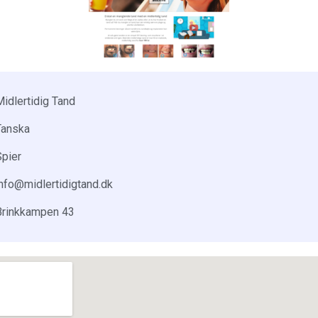
Midlertidig Tand
Tanska
Spier
info@midlertidigtand.dk
Brinkkampen 43