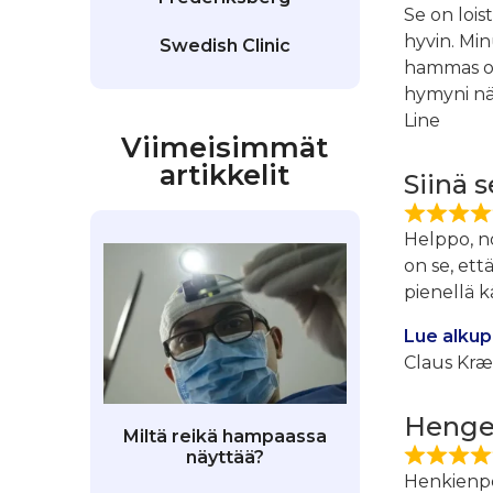
Se on lois
hyvin. Min
Swedish Clinic
hammas oli
hymyni nä
Line
Viimeisimmät
artikkelit
Siinä s
Helppo, no
on se, ett
pienellä kä
Lue alkup
Claus Kræ
Hengen
Miltä reikä hampaassa
näyttää?
Henkienpel