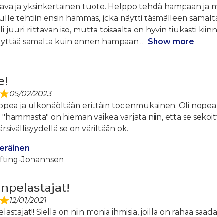
tava ja yksinkertainen tuote. Helppo tehdä hampaan ja mi
ulle tehtiin ensin hammas, joka näytti täsmälleen samalta
 juuri riittävän iso, mutta toisaalta on hyvin tiukasti kiinn
yttää samalta kuin ennen hampaan
Show more
e!
05/02/2023
pea ja ulkonäöltään erittäin todenmukainen. Oli nopea t
ä "hammasta" on hieman vaikea värjätä niin, että se sek
rsivällisyydellä se on väriltään ok.
eräinen
fting-Johannsen
pelastajat!
12/01/2021
astajat!! Siellä on niin monia ihmisiä, joilla on rahaa saa