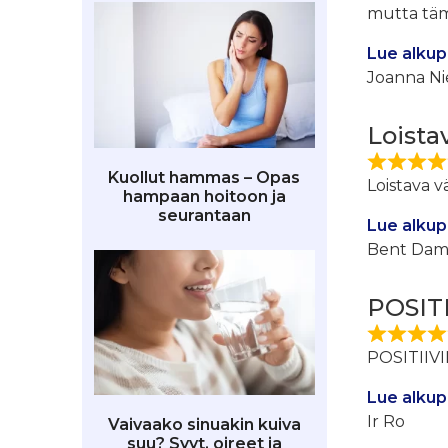
mutta tämä
Lue alkup
Joanna Ni
Loista
Kuollut hammas – Opas
Loistava v
hampaan hoitoon ja
seurantaan
Lue alkup
Bent Dam
POSITI
POSITIIVI
Lue alkup
Ir Ro
Vaivaako sinuakin kuiva
suu? Syyt, oireet ja