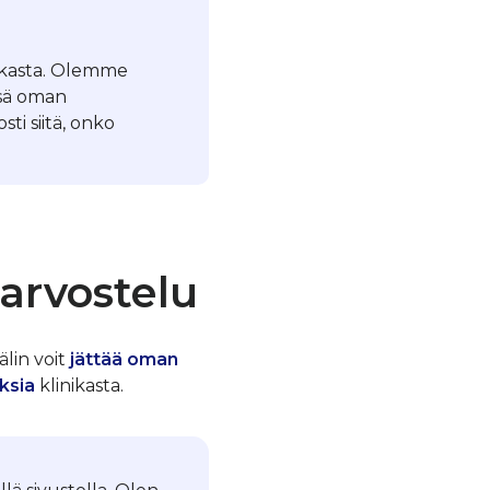
nikasta. Olemme
ssä oman
ti siitä, onko
-arvostelu
älin voit
jättää oman
ksia
klinikasta.