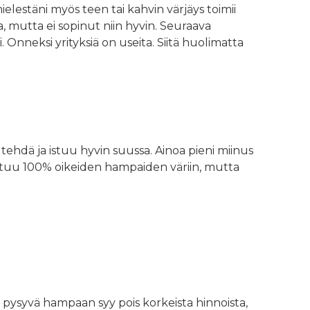
elestäni myös teen tai kahvin värjäys toimii
, mutta ei sopinut niin hyvin. Seuraava
i. Onneksi yrityksiä on useita. Siitä huolimatta
ehdä ja istuu hyvin suussa. Ainoa pieni miinus
oittuu 100% oikeiden hampaiden väriin, mutta
da pysyvä hampaan syy pois korkeista hinnoista,