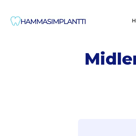
H
Midle