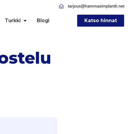
tarjous@hammasimplantti.net
Turkki
Blogi
Katso hinnat
ostelu