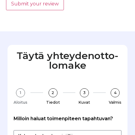
Submit your review
Täytä yhteydenotto­
lomake
1
2
3
4
Aloitus
Tiedot
Kuvat
Valmis
Milloin haluat toimenpiteen tapahtuvan?