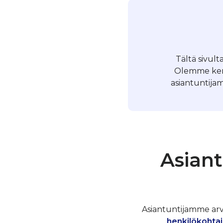
Tältä sivult
Olemme kerä
asiantuntijam
Asiant
Asiantuntijamme arvos
henkilökohtai