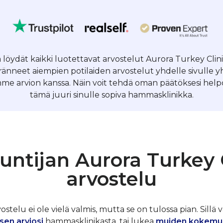
a löydät kaikki luotettavat arvostelut Aurora Turkey Clinic
nneet aiempien potilaiden arvostelut yhdelle sivulle 
me arvion kanssa. Näin voit tehdä oman päätöksesi helpos
tämä juuri sinulle sopiva hammasklinikka.
untijan Aurora Turkey C
arvostelu
telu ei ole vielä valmis, mutta se on tulossa pian. Sillä v
sen arviosi
hammasklinikasta, tai lukea
muiden kokemu