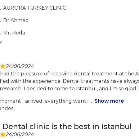
u AURORA TURKEY CLINIC
u Dr Ahmed
 Mr. Reda
ر
24/06/2024
 had the pleasure of receiving dental treatment at the Au
sfied with the experience. Dental treatments have alway
research, I decided to come to Istanbul, and I’m so glad I
moment I arrived, everything went i
Show more
nandes
Dental clinic is the best in Istanbul
24/06/2024