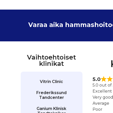
Varaa aika hammashoitoon
Vaihtoehtoiset
klinikat
5.0
Vitrin Clinic
5.0 out of
Excellent
Frederikssund
Very goo
Tandcenter
Average
Ganium Klinisk
Poor