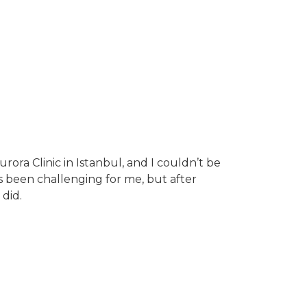
rora Clinic in Istanbul, and I couldn’t be
s been challenging for me, but after
 did.