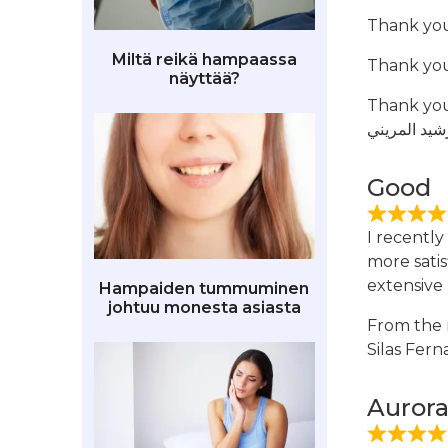
Thank yo
Miltä reikä hampaassa
Thank yo
näyttää?
Thank you
شيد المريني
Good
I recently
more sati
extensive 
Hampaiden tummuminen
johtuu monesta asiasta
From the 
Silas Fer
Aurora 