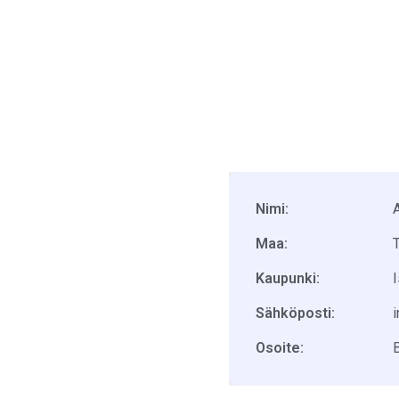
Nimi:
A
Maa:
T
Kaupunki:
I
Sähköposti:
Osoite: