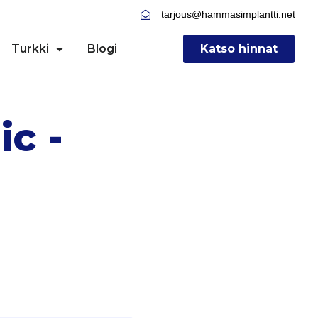
tarjous@hammasimplantti.net
Turkki
Blogi
Katso hinnat
ic -