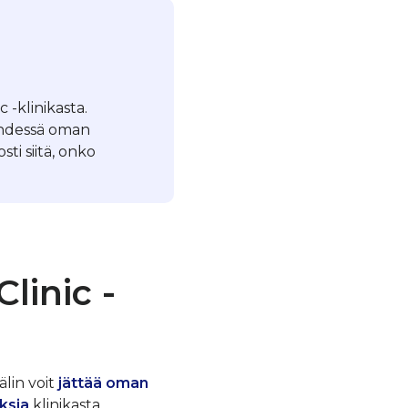
 -klinikasta.
yhdessä oman
ti siitä, onko
linic -
älin voit
jättää oman
ksia
klinikasta.