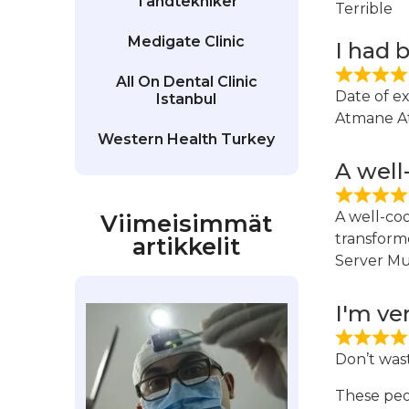
Tandtekniker
Terrible
Medigate Clinic
I had 
All On Dental Clinic
Date of e
Istanbul
Atmane 
Western Health Turkey
A well
A well-coo
Viimeisimmät
transforme
artikkelit
Server M
I'm ve
Don’t wast
These peop