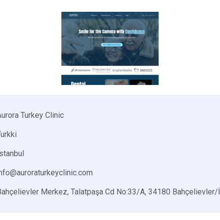
urora Turkey Clinic
urkki
stanbul
info@auroraturkeyclinic.com
Bahçelievler Merkez, Talatpaşa Cd No:33/A, 34180 Bahçelievler/