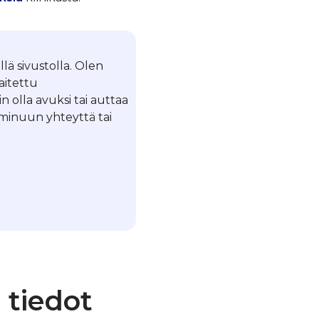
llä sivustolla. Olen
laitettu
in olla avuksi tai auttaa
a minuun yhteyttä tai
 tiedot