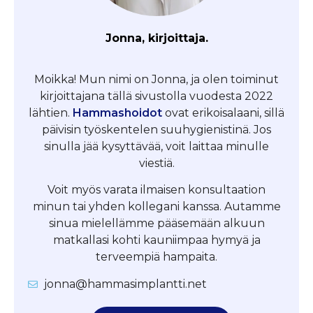
Jonna, kirjoittaja.
Moikka! Mun nimi on Jonna, ja olen toiminut
kirjoittajana tällä sivustolla vuodesta 2022
lähtien.
Hammashoidot
ovat erikoisalaani, sillä
päivisin työskentelen suuhygienistinä. Jos
sinulla jää kysyttävää, voit laittaa minulle
viestiä.
Voit myös varata ilmaisen konsultaation
minun tai yhden kollegani kanssa. Autamme
sinua mielellämme pääsemään alkuun
matkallasi kohti kauniimpaa hymyä ja
terveempiä hampaita.
jonna@hammasimplantti.net