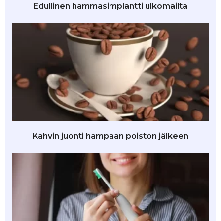
Edullinen hammasimplantti ulkomailta
Kahvin juonti hampaan poiston jälkeen