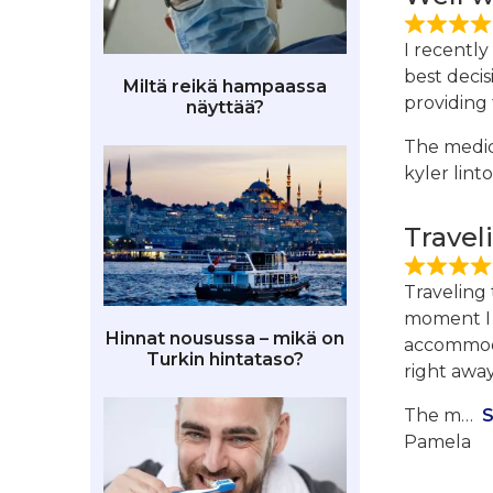
I recently
best deci
Miltä reikä hampaassa
providing 
näyttää?
The medic
kyler lint
Travel
Traveling 
moment I a
Hinnat nousussa – mikä on
accommodat
Turkin hintataso?
right away
The m
Pamela