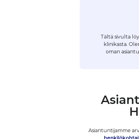
Tältä sivulta l
klinikasta. O
oman asiantun
Asiant
H
Asiantuntijamme arvos
henkilökohtai