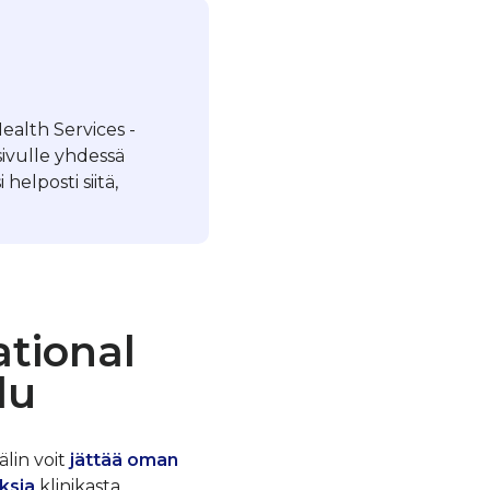
ealth Services -
ivulle yhdessä
elposti siitä,
ational
lu
älin voit
jättää oman
ksia
klinikasta.