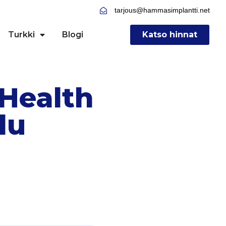
tarjous@hammasimplantti.net
Turkki
Blogi
Katso hinnat
 Health
lu