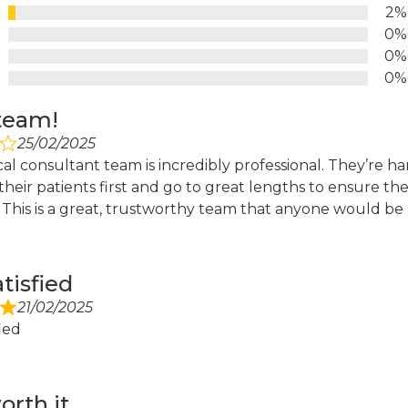
d
2%
0%
0%
0%
team!
25/02/2025
l consultant team is incredibly professional. They’re ha
heir patients first and go to great lengths to ensure they
This is a great, trustworthy team that anyone would be
tisfied
21/02/2025
fied
orth it