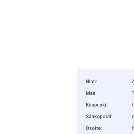
Nimi:
Maa:
T
Kaupunki:
I
Sähköposti:
Osoite:
N