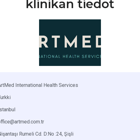
klinikan tiedot
ArtMed International Health Services
urkki
stanbul
office@artmed.com.tr
işantaşı Rumeli Cd. D:No :24, Şişli