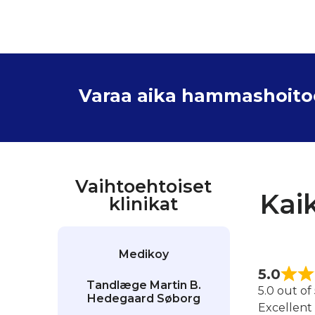
Varaa aika hammashoitoon
Vaihtoehtoiset
Kai
klinikat
Medikoy
5.0
Tandlæge Martin B.
5.0 out of
Hedegaard Søborg
Excellent