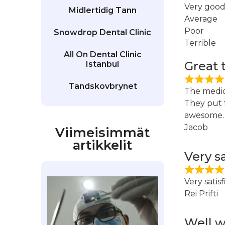
Very goo
Midlertidig Tann
Average
Poor
Snowdrop Dental Clinic
Terrible
All On Dental Clinic
Great 
Istanbul
Tandskovbrynet
The medica
They put t
awesome. 
Jacob
Viimeisimmät
artikkelit
Very sa
Very satis
Rei Prifti
Well w