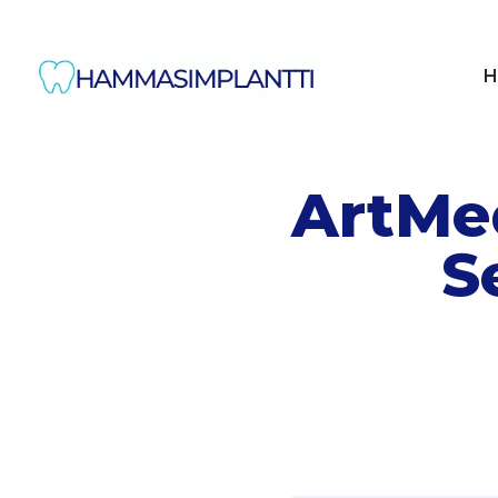
H
ArtMed
S