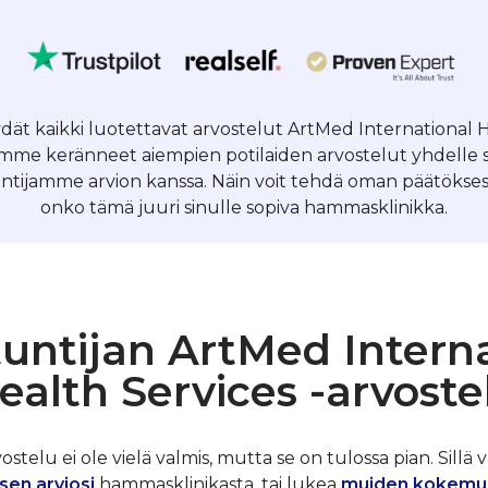
öydät kaikki luotettavat arvostelut ArtMed International H
lemme keränneet aiempien potilaiden arvostelut yhdelle s
tijamme arvion kanssa. Näin voit tehdä oman päätöksesi h
onko tämä juuri sinulle sopiva hammasklinikka.
untijan ArtMed Intern
ealth Services -arvoste
telu ei ole vielä valmis, mutta se on tulossa pian. Sillä v
sen arviosi
hammasklinikasta, tai lukea
muiden kokemu