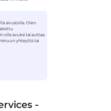
llä sivustolla. Olen
laitettu
in olla avuksi tai auttaa
a minuun yhteyttä tai
rvices -