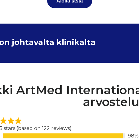
Aloita tästä
 johtavalta klinikalta
kki ArtMed Internationa
arvostelu
 5 stars (based on 122 reviews)
98%