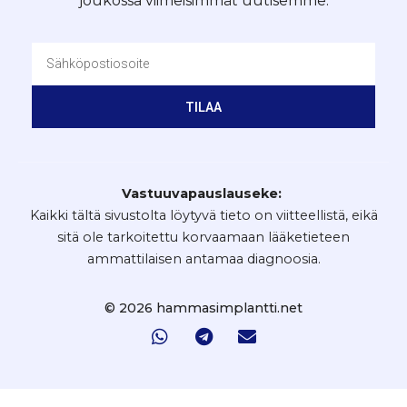
joukossa viimeisimmät uutisemme.
TILAA
Vastuuvapauslauseke:
Kaikki tältä sivustolta löytyvä tieto on viitteellistä, eikä
sitä ole tarkoitettu korvaamaan lääketieteen
ammattilaisen antamaa diagnoosia.
© 2026 hammasimplantti.net