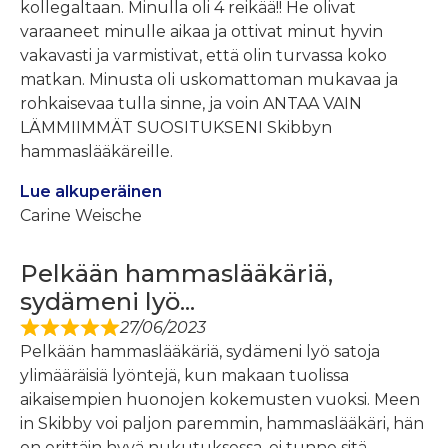
kollegaltaan. Minulla oli 4 reikää!! He olivat
varaaneet minulle aikaa ja ottivat minut hyvin
vakavasti ja varmistivat, että olin turvassa koko
matkan. Minusta oli uskomattoman mukavaa ja
rohkaisevaa tulla sinne, ja voin ANTAA VAIN
LÄMMIIMMÄT SUOSITUKSENI Skibbyn
hammaslääkäreille.
Lue alkuperäinen
Carine Weische
Pelkään hammaslääkäriä,
sydämeni lyö...
27/06/2023
Pelkään hammaslääkäriä, sydämeni lyö satoja
ylimääräisiä lyöntejä, kun makaan tuolissa
aikaisempien huonojen kokemusten vuoksi. Meen
in Skibby voi paljon paremmin, hammaslääkäri, hän
on erittäin hyvä nukutuksessa, ei tunne sitä