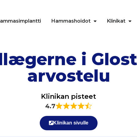
ammasimplantti
Hammashoidot
Klinikat
lægerne i Glost
arvostelu
Klinikan pisteet
4.7
Klinikan sivulle