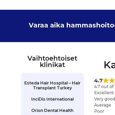
Varaa aika hammashoitoon
Vaihtoehtoiset
Ka
klinikat
4.7
Esteda Hair Hospital – Hair
4.7 out of
Transplant Turkey
Excellent
Very goo
InciDis International
Average
Orion Dental Health
Poor