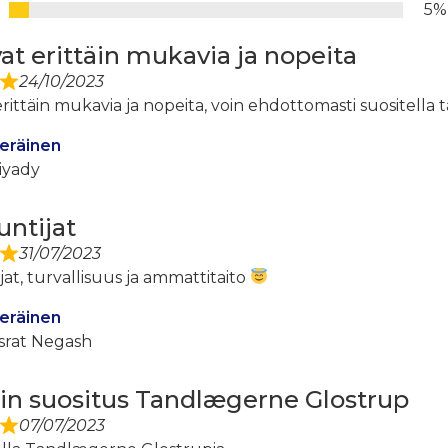
5%
vat erittäin mukavia ja nopeita
24/10/2023
erittäin mukavia ja nopeita, voin ehdottomasti suositella t
eräinen
iyady
untijat
31/07/2023
jat, turvallisuus ja ammattitaito
eräinen
srat Negash
n suositus Tandlægerne Glostrup
07/07/2023