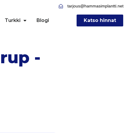
tarjous@hammasimplantti.net
Turkki
Blogi
Katso hinnat
rup -