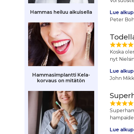
Voi suosi
Hammas heiluu aikuisella
Lue alkup
Peter Bo
Todell
Koska olen
nyt Nielsi
Lue alkup
Hammasimplantti Kela-
John Mikk
korvaus on mitätön
Super
Superhamma
hampaiden
Lue alkup