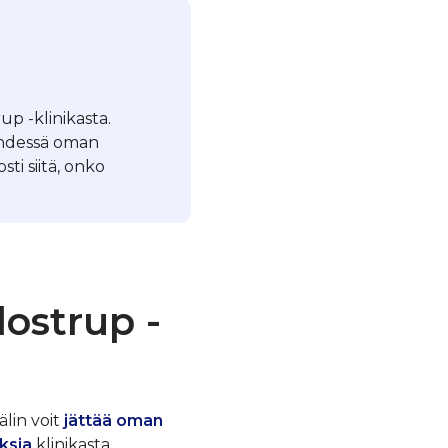
up -klinikasta.
yhdessä oman
ti siitä, onko
ostrup -
älin voit
jättää oman
ksia
klinikasta.