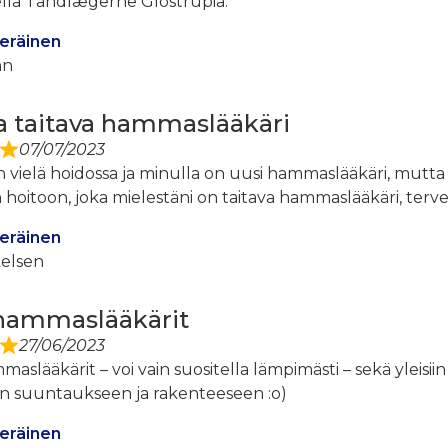
tella Tandlægerne Glostrupia.
eräinen
hn
a taitava hammaslääkäri
07/07/2023
 vielä hoidossa ja minulla on uusi hammaslääkäri, mutta v
n hoitoon, joka mielestäni on taitava hammaslääkäri, ter
eräinen
elsen
hammaslääkärit
27/06/2023
slääkärit – voi vain suositella lämpimästi – sekä yleis
 suuntaukseen ja rakenteeseen :o)
eräinen