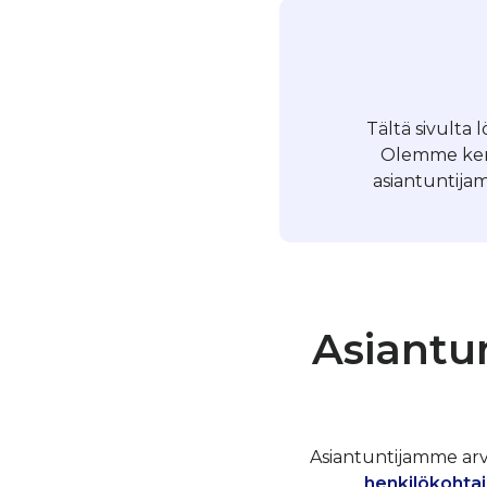
Tältä sivulta 
Olemme kerä
asiantuntijam
Asiantu
Asiantuntijamme arvos
henkilökohtai