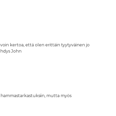
oin kertoa, että olen erittäin tyytyväinen jo
vehdys John
iin hammastarkastuksiin, mutta myös