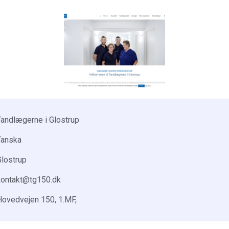
Tandlægerne i Glostrup
Tanska
Glostrup
kontakt@tg150.dk
Hovedvejen 150, 1.MF,