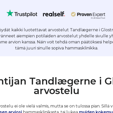
löydät kaikki luotettavat arvostelut Tandlægerne i Glostr
nneet aiempien potilaiden arvostelut yhdelle sivulle 
me arvion kanssa. Näin voit tehdä oman päätöksesi helpos
tämä juuri sinulle sopiva hammasklinikka.
ntijan Tandlægerne i Gl
arvostelu
telu ei ole vielä valmis, mutta se on tulossa pian. Sillä v
sen arviosi
hammasklinikasta, tai lukea
muiden kokemu