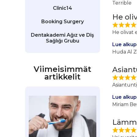
Terrible
Clinic14
He oli
Booking Surgery
He olivat 
Dentakademi Ağız ve Diş
Sağlığı Grubu
Lue alkup
Huda Al Z
Viimeisimmät
Asiant
artikkelit
Asiantunti
Lue alkup
Miriam Be
Lämmi