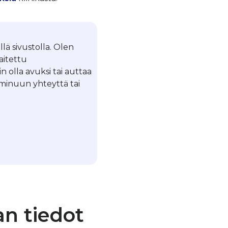
llä sivustolla. Olen
laitettu
in olla avuksi tai auttaa
a minuun yhteyttä tai
an tiedot