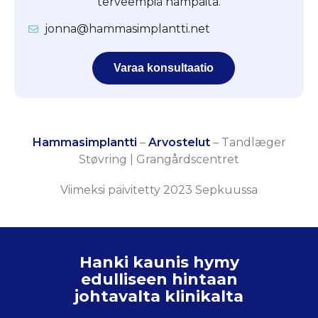
terveempiä hampaita.
jonna@hammasimplantti.net
Varaa konsultaatio
Hammasimplantti
–
Arvostelut
–
Tandlæger
Støvring | Grangårdscentret
Viimeksi päivitetty 2023 Sepkuussa
Hanki kaunis hymy
edulliseen hintaan
johtavalta klinikalta