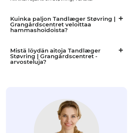
Kuinka paljon Tandlæger Støvring |
Grangårdscentret veloittaa
hammashoidoista?
Mistä löydän aitoja Tandlæger
Støvring | Grangårdscentret -
arvosteluja?