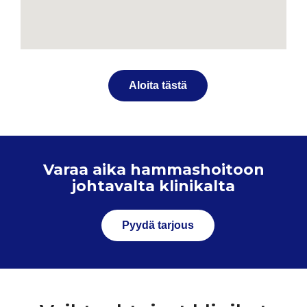
Aloita tästä
Varaa aika hammashoitoon
johtavalta klinikalta
Pyydä tarjous