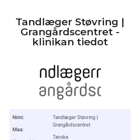
Tandlæger Støvring |
Grangårdscentret -
klinikan tiedot
Nimi:
Tandlæger Støvring |
Grangårdscentret
Maa:
Tanska