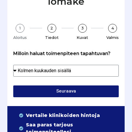
lomake
1
2
3
4
Aloitus
Tiedot
Kuvat
Valmis
Milloin haluat toimenpiteen tapahtuvan?
Seuraava
Vertaile klinikoiden hintoja
Saa paras tarjous
toimenpiteellesi