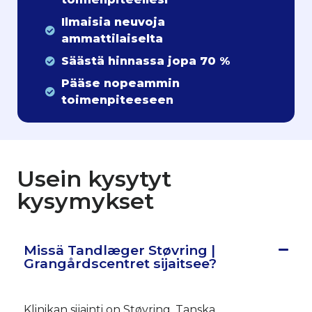
Ilmaisia neuvoja
ammattilaiselta
Säästä hinnassa jopa 70 %
Pääse nopeammin
toimenpiteeseen
Usein kysytyt
kysymykset
Missä Tandlæger Støvring |
Grangårdscentret sijaitsee?
Klinikan sijainti on Støvring, Tanska.