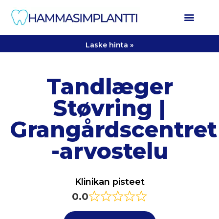
Laske hinta »
Tandlæger
Støvring |
Grangårdscentret
-arvostelu
Klinikan pisteet
0.0