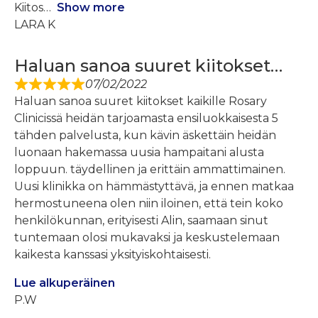
Kiitos
Show more
LARA K
Haluan sanoa suuret kiitokset…
07/02/2022
Haluan sanoa suuret kiitokset kaikille Rosary
Clinicissä heidän tarjoamasta ensiluokkaisesta 5
tähden palvelusta, kun kävin äskettäin heidän
luonaan hakemassa uusia hampaitani alusta
loppuun. täydellinen ja erittäin ammattimainen.
Uusi klinikka on hämmästyttävä, ja ennen matkaa
hermostuneena olen niin iloinen, että tein koko
henkilökunnan, erityisesti Alin, saamaan sinut
tuntemaan olosi mukavaksi ja keskustelemaan
kaikesta kanssasi yksityiskohtaisesti.
Lue alkuperäinen
P.W