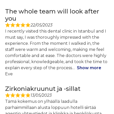
The whole team will look after
you
22/05/2023
I recently visited this dental clinic in Istanbul and I
must say, I was thoroughly impressed with the
experience. From the moment I walked in, the
staff were warm and welcoming, making me feel
comfortable and at ease. The doctors were highly
professional, knowledgeable, and took the time to
explain every step of the process
Show more
Eve
Zirkoniakruunut ja -sillat
13/05/2023
Tämä kokemus on ylhäällä laadulla
parhaimmillaan alusta loppuun hotelli siirtää
agentin yhteystiedot ja klinikka ja henkilökunta