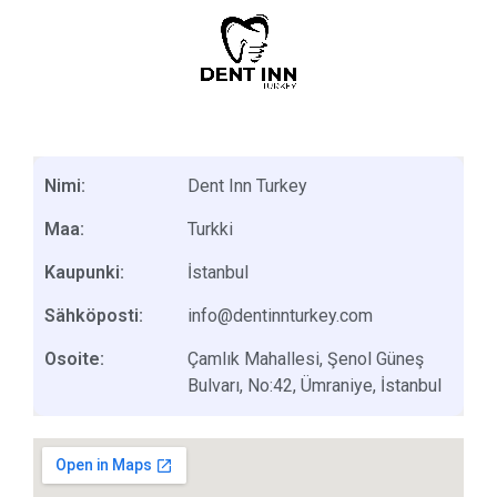
Nimi:
Dent Inn Turkey
Maa:
Turkki
Kaupunki:
İstanbul
Sähköposti:
info@dentinnturkey.com
Osoite:
Çamlık Mahallesi, Şenol Güneş
Bulvarı, No:42, Ümraniye, İstanbul