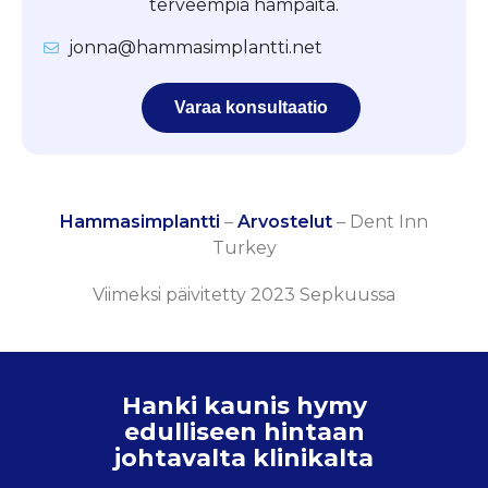
terveempiä hampaita.
jonna@hammasimplantti.net
Varaa konsultaatio
Hammasimplantti
–
Arvostelut
–
Dent Inn
Turkey
Viimeksi päivitetty 2023 Sepkuussa
Hanki kaunis hymy
edulliseen hintaan
johtavalta klinikalta