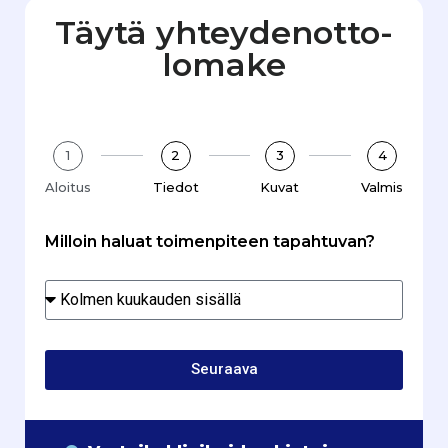
Täytä yhteydenotto­
lomake
1
2
3
4
Aloitus
Tiedot
Kuvat
Valmis
Milloin haluat toimenpiteen tapahtuvan?
Seuraava