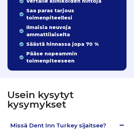
Vertaile klinikoiden hintoja
Saa paras tarjous
toimenpiteellesi
Ilmaisia neuvoja
ammattilaiselta
Säästä hinnassa jopa 70 %
Pääse nopeammin
toimenpiteeseen
Usein kysytyt
kysymykset
Missä Dent Inn Turkey sijaitsee?