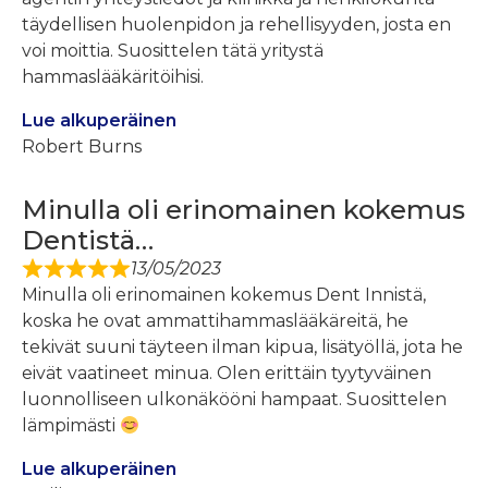
täydellisen huolenpidon ja rehellisyyden, josta en
voi moittia. Suosittelen tätä yritystä
hammaslääkäritöihisi.
Lue alkuperäinen
Robert Burns
Minulla oli erinomainen kokemus
Dentistä…
13/05/2023
Minulla oli erinomainen kokemus Dent Innistä,
koska he ovat ammattihammaslääkäreitä, he
tekivät suuni täyteen ilman kipua, lisätyöllä, jota he
eivät vaatineet minua. Olen erittäin tyytyväinen
luonnolliseen ulkonäkööni hampaat. Suosittelen
lämpimästi
Lue alkuperäinen