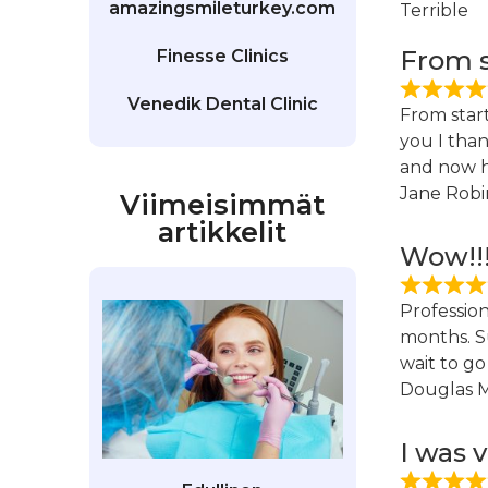
amazingsmileturkey.com
Terrible
From s
Finesse Clinics
Venedik Dental Clinic
From start
you I than
and now h
Jane Robi
Viimeisimmät
artikkelit
Wow!!!
Professio
months. S
wait to go
Douglas 
I was 