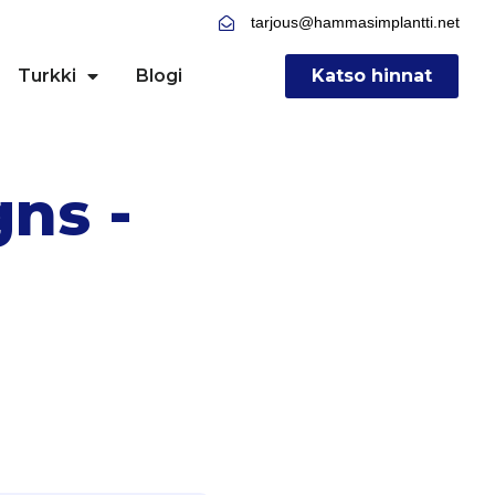
tarjous@hammasimplantti.net
Turkki
Blogi
Katso hinnat
gns -