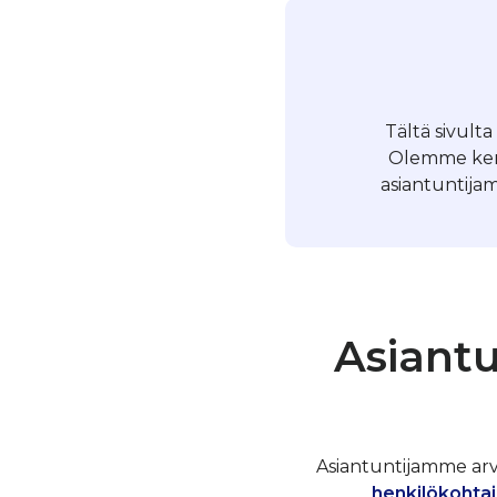
Tältä sivulta
Olemme kerä
asiantuntijam
Asiantu
Asiantuntijamme arvos
henkilökohtai