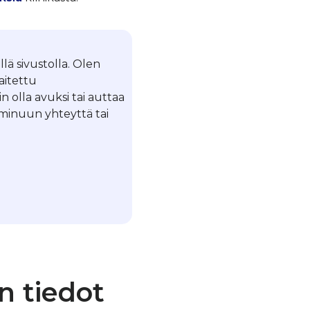
llä sivustolla. Olen
laitettu
in olla avuksi tai auttaa
a minuun yhteyttä tai
n tiedot