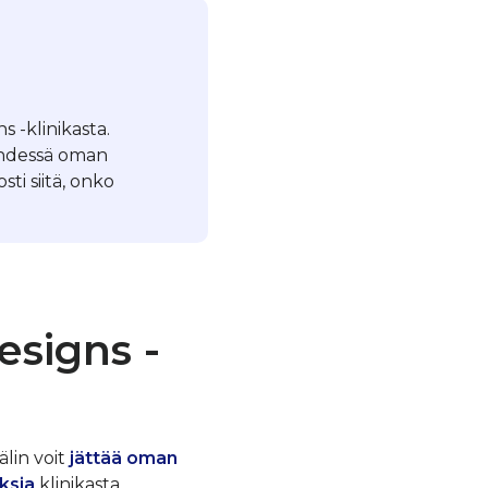
s -klinikasta.
yhdessä oman
ti siitä, onko
esigns -
älin voit
jättää oman
ksia
klinikasta.