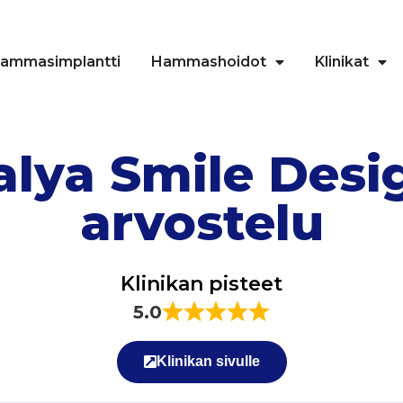
ammasimplantti
Hammashoidot
Klinikat
lya Smile Desi
arvostelu
Klinikan pisteet
5.0
Klinikan sivulle