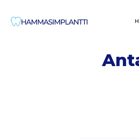
H
Anta