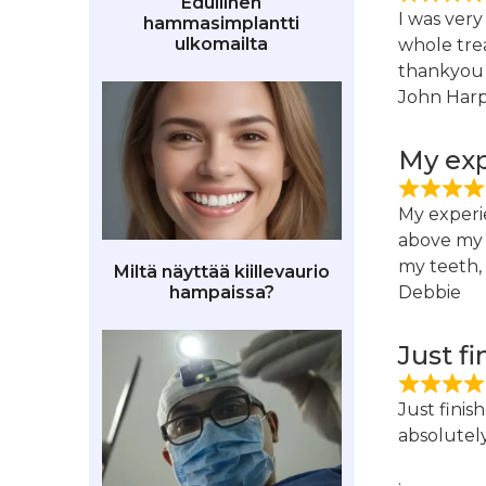
Edullinen
I was ver
hammasimplantti
ulkomailta
whole tre
thankyou 
John Harp
My exp
My experie
above my 
my teeth,
Miltä näyttää kiillevaurio
hampaissa?
Debbie
Just f
Just finis
absolutel
.