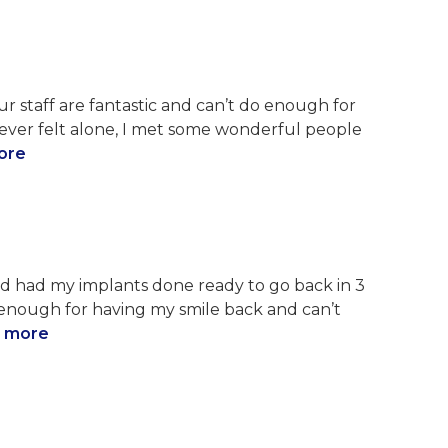
ur staff are fantastic and can’t do enough for
 never felt alone, I met some wonderful people
ore
nd had my implants done ready to go back in 3
enough for having my smile back and can’t
 more