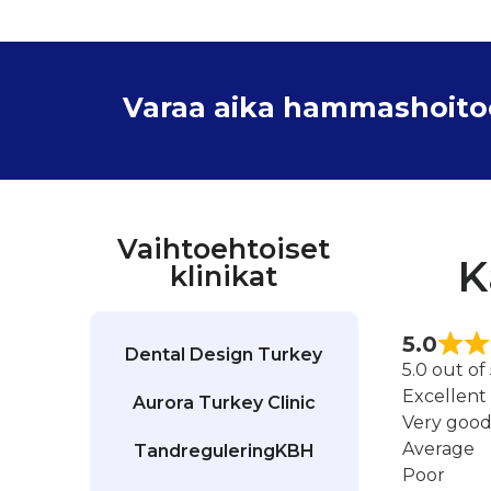
Varaa aika hammashoitoon
Vaihtoehtoiset
K
klinikat
5.0
Dental Design Turkey
5.0 out of
Excellent
Aurora Turkey Clinic
Very goo
Average
TandreguleringKBH
Poor