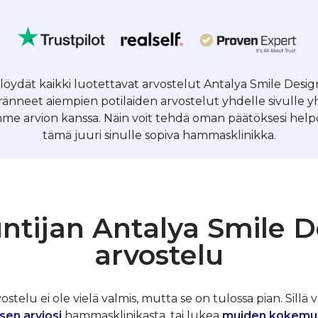
 löydät kaikki luotettavat arvostelut Antalya Smile Design
nneet aiempien potilaiden arvostelut yhdelle sivulle 
me arvion kanssa. Näin voit tehdä oman päätöksesi helpos
tämä juuri sinulle sopiva hammasklinikka.
ntijan Antalya Smile D
arvostelu
telu ei ole vielä valmis, mutta se on tulossa pian. Sillä v
sen arviosi
hammasklinikasta, tai lukea
muiden kokemu