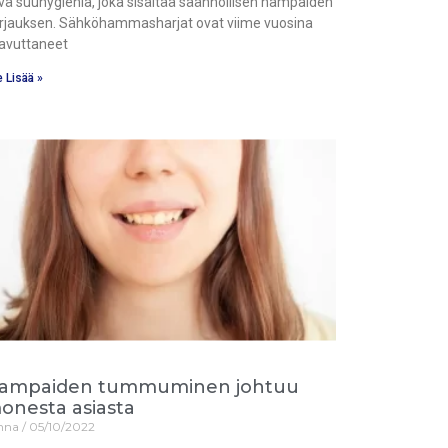
vä suuhygienia, joka sisältää säännöllisen hampaiden
rjauksen. Sähköhammasharjat ovat viime vuosina
avuttaneet
 Lisää »
ampaiden tummuminen johtuu
onesta asiasta
nna
05/10/2022