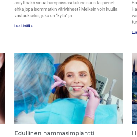
ärsyttääkö sinua hampaissasi kuluneisuus tai pienet,
Ha
ehkä jopa isommatkin värivirheet? Melkein voin kuulla
Ha
vastaukseksi, joka on “kyllä” ja
va
tu
Lue Lisää »
Lue
Edullinen hammasimplantti
H