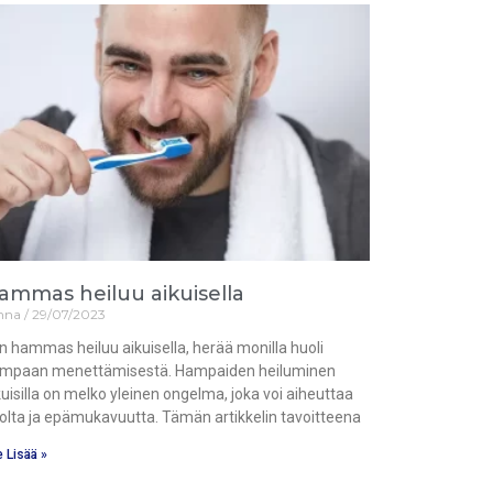
ammas heiluu aikuisella
nna
29/07/2023
n hammas heiluu aikuisella, herää monilla huoli
mpaan menettämisestä. Hampaiden heiluminen
kuisilla on melko yleinen ongelma, joka voi aiheuttaa
olta ja epämukavuutta. Tämän artikkelin tavoitteena
 Lisää »