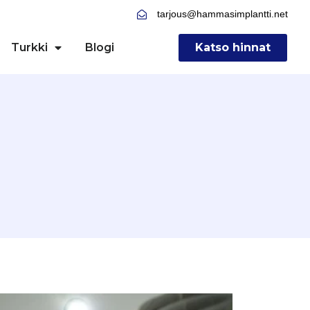
tarjous@hammasimplantti.net
Turkki
Blogi
Katso hinnat