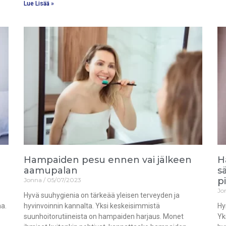
Lue Lisää »
Hampaiden pesu ennen vai jälkeen
H
aamupalan
s
p
Jonna
05/07/2023
Jo
Hyvä suuhygienia on tärkeää yleisen terveyden ja
aa.
hyvinvoinnin kannalta. Yksi keskeisimmistä
Hy
suunhoitorutiineista on hampaiden harjaus. Monet
Yk