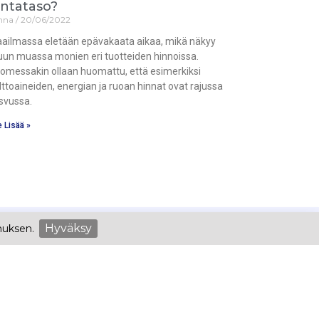
intataso?
nna
20/06/2022
ailmassa eletään epävakaata aikaa, mikä näkyy
un muassa monien eri tuotteiden hinnoissa.
omessakin ollaan huomattu, että esimerkiksi
lttoaineiden, energian ja ruoan hinnat ovat rajussa
svussa.
 Lisää »
Hyväksy
muksen.
Kuukausittainen uutiskirje
Tilaa uutiskirjeemme ja kuule
ensimmäisten joukossa