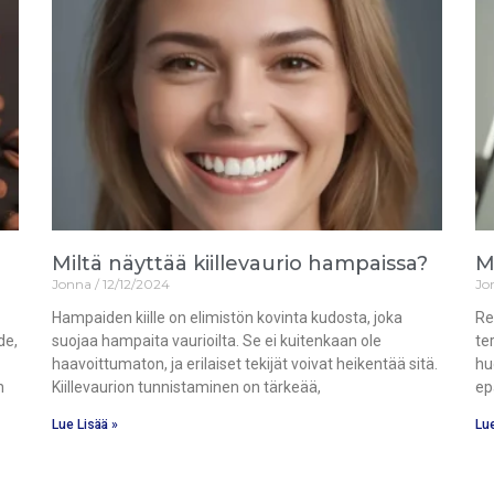
Miltä näyttää kiillevaurio hampaissa?
M
Jonna
12/12/2024
Jo
Hampaiden kiille on elimistön kovinta kudosta, joka
Re
de,
suojaa hampaita vaurioilta. Se ei kuitenkaan ole
te
haavoittumaton, ja erilaiset tekijät voivat heikentää sitä.
hu
n
Kiillevaurion tunnistaminen on tärkeää,
ep
Lue Lisää »
Lue