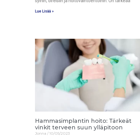
syihin, oireisiin ja hoitovaihtoehtoihin. On tärkeää
Lue Lisää »
Hammasimplantin hoito: Tärkeät
vinkit terveen suun ylläpitoon
Jonna
10/05/2023