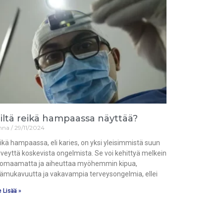
iltä reikä hampaassa näyttää?
nna
29/11/2024
ikä hampaassa, eli karies, on yksi yleisimmistä suun
rveyttä koskevista ongelmista. Se voi kehittyä melkein
omaamatta ja aiheuttaa myöhemmin kipua,
ämukavuutta ja vakavampia terveysongelmia, ellei
 Lisää »