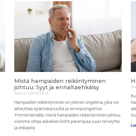
Mistä hampaiden reikiintyminen
H
johtuu: Syyt ja ennaltaehkäisy
Jo
Jonna
03/10/2023
Ku
Hampaiden reikiintyminen on yleinen ongelma, joka voi
ha
aiheuttaa epämukavuutta ja terveysongelmia.
ai
Ymmärtämällä, mistä hampaiden reikiintyminen johtuu,
hu
voimme ottaa askeleen kohti parempaa suun terveyttä
Lue
ja ehkäistä