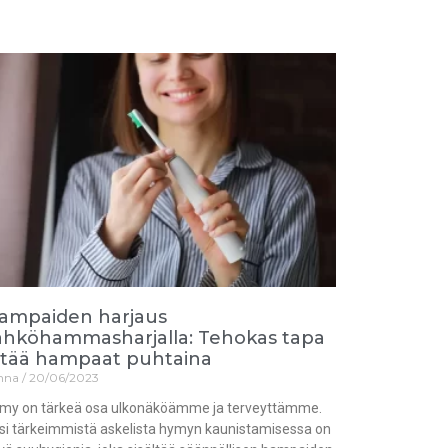
ampaiden harjaus
ähköhammasharjalla: Tehokas tapa
itää hampaat puhtaina
nna
20/06/2023
my on tärkeä osa ulkonäköämme ja terveyttämme.
si tärkeimmistä askelista hymyn kaunistamisessa on