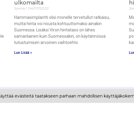
ulkomailta
h
Jonna
04/07/2022
Jo
Hammasimplantti olisi monelle tervetullut ratkaisu,
Ma
mutta hinta voi nousta kohtuuttomaksi ainakin
mu
Suomessa. Lisäksi Viron hintataso on lähes
Su
ole
samanlainen kuin Suomessakin, on käytännössä
po
tutustumisen arvoinen vaihtoehto
ka
Lue Lisää »
Lue
käyttää evästeitä taatakseen parhaan mahdollisen käyttäjäkoke
etosivut
Hoidot
mmasimplantti
Hampaiden puhdistus
mmashoidot
Hampaiden valkaisu