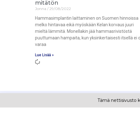
mitätön
Jonna
29/08/2022
Hammasimplantin laittaminen on Suomen hinnoissa
melko hintavaa eikä myöskään Kelan korvaus juuri
mieltä lämmitä. Monellakin jää hammasrivistöstä
puuttumaan hampaita, kun yksinkertaisesti itsellä ei 
varaa
Lue Lisää »
Tämä nettisivusto 
Ti
Ha
Ha