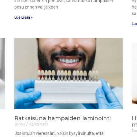
ihmiset kuitenkin pohtivat, kannattaako hampaiden
hy
pesu ennen vai jälkeen
ha
sa
Lue Lisää »
Lue
Ratkaisuna hampaiden laminointi
H
m
Jonna
03/12/2022
Jo
Jos istuisit vieressäni, voisin kysyä sinulta, että