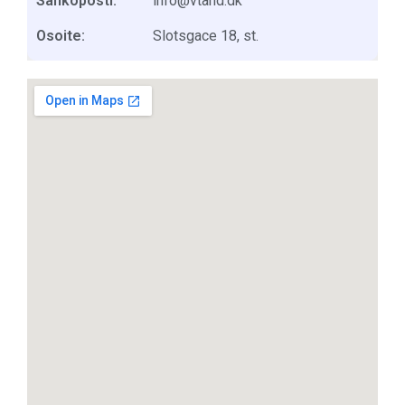
Sähköposti:
info@vtand.dk
Osoite:
Slotsgace 18, st.