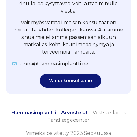
sinulla jää kysyttävää, voit laittaa minulle
viestiä.
Voit myös varata ilmaisen konsultaation
minun tai yhden kollegani kanssa. Autamme
sinua mielellämme pääsemään alkuun
matkallasi kohti kauniimpaa hymyä ja
terveempiä hampaita.
jonna@hammasimplantti.net
Varaa konsultaatio
Hammasimplantti
–
Arvostelut
–
Vestsjællands
Tandlægecenter
Viimeksi päivitetty 2023 Sepkuussa