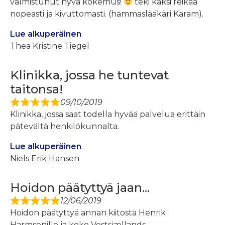
valmistunut hyvä kokemus!
teki kaksi reikää
nopeasti ja kivuttomasti. (hammaslääkäri Karam).
Lue alkuperäinen
Thea Kristine Tiegel
Klinikka, jossa he tuntevat
taitonsa!
09/10/2019
Klinikka, jossa saat todella hyvää palvelua erittäin
pätevältä henkilökunnalta.
Lue alkuperäinen
Niels Erik Hansen
Hoidon päätyttyä jaan...
12/06/2019
Hoidon päätyttyä annan kiitosta Henrik
Harmsenille ja koko Vestsjællands