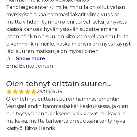
Tandlægecenter -tiimille, minulla on ollut vähän
myrskyisää aikaa hammaslääkärit viime vuosina,
mutta vihdoin tunnen oloni turvalliseksi ja hyvissä
käsissä kanssasi hyvän ystävän suosittelemana,
joten hänkin on suuren kiitoksen velkaa sinulle, tai
pikemminkin meille, koska mieheni on myös käynyt
läpi suuren matkan ja on myös iloinen
ja
Show more
Erna Bente Jensen
Olen tehnyt erittäin suuren...
25/03/2019
Olen tehnyt erittäin suuren hammasremontin
Vestsjællandin hammaslääkärikeskuksessa, ja olen
niin tyytyväinen tulokseen. kaikki ovat mukavia ja
mukavia, mutta tärkeintä on suussani tehty hyvä
käsityö. Kiitos Henrik