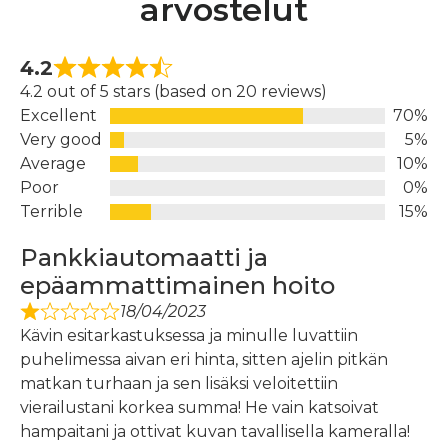
arvostelut
4.2
4.2 out of 5 stars (based on 20 reviews)
Excellent
70%
Very good
5%
Average
10%
Poor
0%
Terrible
15%
Pankkiautomaatti ja
epäammattimainen hoito
18/04/2023
Kävin esitarkastuksessa ja minulle luvattiin
puhelimessa aivan eri hinta, sitten ajelin pitkän
matkan turhaan ja sen lisäksi veloitettiin
vierailustani korkea summa! He vain katsoivat
hampaitani ja ottivat kuvan tavallisella kameralla!