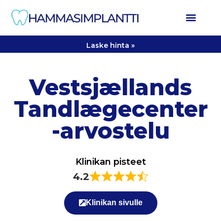
Laske hinta »
Vestsjællands
Tandlægecenter
-arvostelu
Klinikan pisteet
4.2
Klinikan sivulle