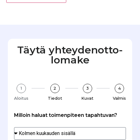
Täytä yhteydenotto­
lomake
1
2
3
4
Aloitus
Tiedot
Kuvat
Valmis
Milloin haluat toimenpiteen tapahtuvan?