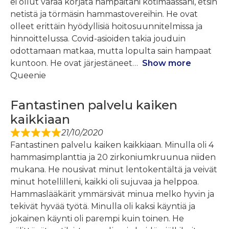
ei ollut varaa korjata hampaitani kotimaassani, etsin
netistä ja törmäsin hammastovereihin. He ovat
olleet erittäin hyödyllisiä hoitosuunnitelmissa ja
hinnoittelussa. Covid-asioiden takia jouduin
odottamaan matkaa, mutta lopulta sain hampaat
kuntoon. He ovat järjestäneet
Show more
Queenie
Fantastinen palvelu kaiken
kaikkiaan
21/10/2020
Fantastinen palvelu kaiken kaikkiaan. Minulla oli 4
hammasimplanttia ja 20 zirkoniumkruunua niiden
mukana. He nousivat minut lentokentältä ja veivät
minut hotellilleni, kaikki oli sujuvaa ja helppoa.
Hammaslääkärit ymmärsivät minua melko hyvin ja
tekivät hyvää työtä. Minulla oli kaksi käyntiä ja
jokainen käynti oli parempi kuin toinen. He