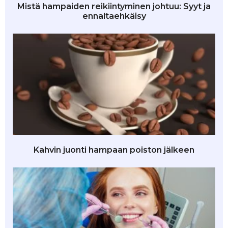
Mistä hampaiden reikiintyminen johtuu: Syyt ja
ennaltaehkäisy
Kahvin juonti hampaan poiston jälkeen