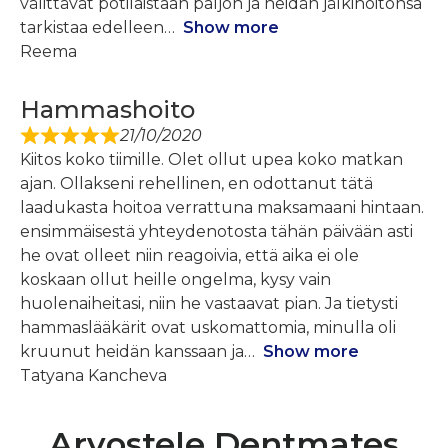
välittävät potilaistaan ​​paljon ja heidän jälkihoitonsa
tarkistaa edelleen
Show more
Reema
Hammashoito
21/10/2020
Kiitos koko tiimille. Olet ollut upea koko matkan
ajan. Ollakseni rehellinen, en odottanut tätä
laadukasta hoitoa verrattuna maksamaani hintaan.
ensimmäisestä yhteydenotosta tähän päivään asti
he ovat olleet niin reagoivia, että aika ei ole
koskaan ollut heille ongelma, kysy vain
huolenaiheitasi, niin he vastaavat pian. Ja tietysti
hammaslääkärit ovat uskomattomia, minulla oli
kruunut heidän kanssaan ja
Show more
Tatyana Kancheva
Arvostele Dentmates