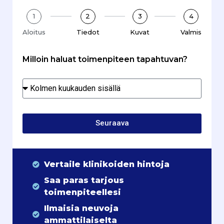
1
2
3
4
Aloitus
Tiedot
Kuvat
Valmis
Milloin haluat toimenpiteen tapahtuvan?
Seuraava
Vertaile klinikoiden hintoja
Saa paras tarjous
toimenpiteellesi
Ilmaisia neuvoja
ammattilaiselta