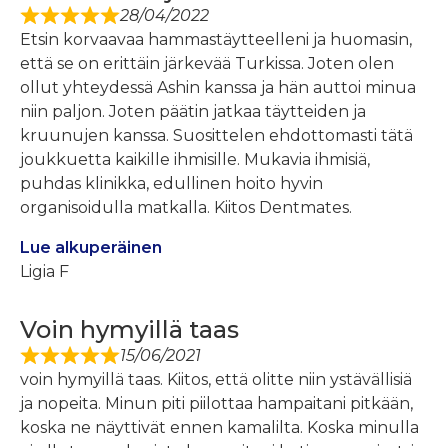
28/04/2022
Etsin korvaavaa hammastäytteelleni ja huomasin,
että se on erittäin järkevää Turkissa. Joten olen
ollut yhteydessä Ashin kanssa ja hän auttoi minua
niin paljon. Joten päätin jatkaa täytteiden ja
kruunujen kanssa. Suosittelen ehdottomasti tätä
joukkuetta kaikille ihmisille. Mukavia ihmisiä,
puhdas klinikka, edullinen hoito hyvin
organisoidulla matkalla. Kiitos Dentmates.
Lue alkuperäinen
Ligia F
Voin hymyillä taas
15/06/2021
voin hymyillä taas. Kiitos, että olitte niin ystävällisiä
ja nopeita. Minun piti piilottaa hampaitani pitkään,
koska ne näyttivät ennen kamalilta. Koska minulla