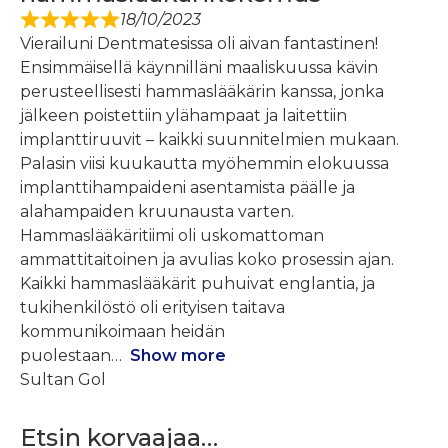
18/10/2023
Vierailuni Dentmatesissa oli aivan fantastinen!
Ensimmäisellä käynnilläni maaliskuussa kävin
perusteellisesti hammaslääkärin kanssa, jonka
jälkeen poistettiin ylähampaat ja laitettiin
implanttiruuvit – kaikki suunnitelmien mukaan.
Palasin viisi kuukautta myöhemmin elokuussa
implanttihampaideni asentamista päälle ja
alahampaiden kruunausta varten.
Hammaslääkäritiimi oli uskomattoman
ammattitaitoinen ja avulias koko prosessin ajan.
Kaikki hammaslääkärit puhuivat englantia, ja
tukihenkilöstö oli erityisen taitava
kommunikoimaan heidän
puolestaan
Show more
Sultan Gol
Etsin korvaajaa…