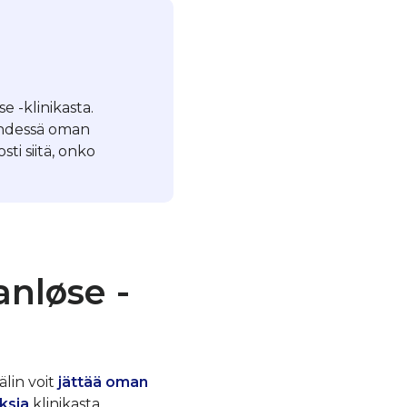
e -klinikasta.
yhdessä oman
ti siitä, onko
nløse -
älin voit
jättää oman
ksia
klinikasta.