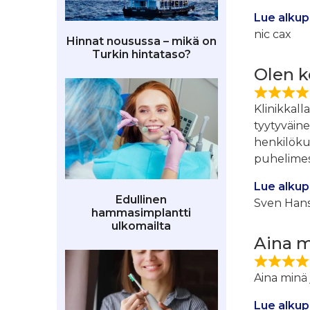
Lue alkup
nic cax
Hinnat nousussa – mikä on
Turkin hintataso?
Olen k
Klinikkall
tyytyväine
henkilöku
puhelimes
Lue alkup
Edullinen
Sven Han
hammasimplantti
ulkomailta
Aina m
Aina minä 
Lue alkup