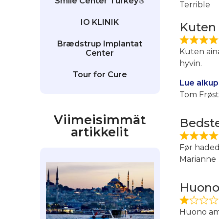
Smile Center Turkey®
Terrible
IO KLINIK
Kuten 
Brædstrup Implantat
Kuten aina
Center
hyvin.
Tour for Cure
Lue alkup
Tom Frøs
Viimeisimmät
Bedste
artikkelit
Før haded
Marianne
Huono
Huono am