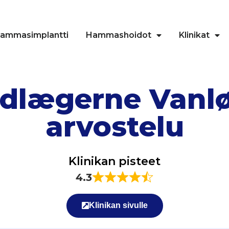
ammasimplantti
Hammashoidot
Klinikat
dlægerne Vanlø
arvostelu
Klinikan pisteet
4.3
Klinikan sivulle