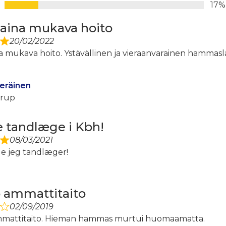
17%
aina mukava hoito
20/02/2022
 mukava hoito. Ystävällinen ja vieraanvarainen hammaslä
eräinen
trup
 tandlæge i Kbh!
08/03/2021
e jeg tandlæger!
 ammattitaito
02/09/2019
mattitaito. Hieman hammas murtui huomaamatta.