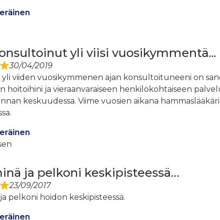
eräinen
onsultoinut yli viisi vuosikymmentä...
30/04/2019
a yli viiden vuosikymmenen ajan konsultoituneeni on sanom
n hoitoihini ja vieraanvaraiseen henkilökohtaiseen palve
nnan keskuudessa. Viime vuosien aikana hammaslääkäri A
sa.
eräinen
sen
inä ja pelkoni keskipisteessä…
23/09/2017
ja pelkoni hoidon keskipisteessä.
eräinen