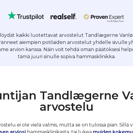
 löydät kaikki luotettavat arvostelut Tandlægerne Vanløs
nneet aiempien potilaiden arvostelut yhdelle sivulle 
me arvion kanssa. Näin voit tehdä oman päätöksesi helpos
tämä juuri sinulle sopiva hammasklinikka.
untijan Tandlægerne Va
arvostelu
telu ei ole vielä valmis, mutta se on tulossa pian. Sillä v
sen arviosi
hammasklinikasta, tai lukea
muiden kokemu