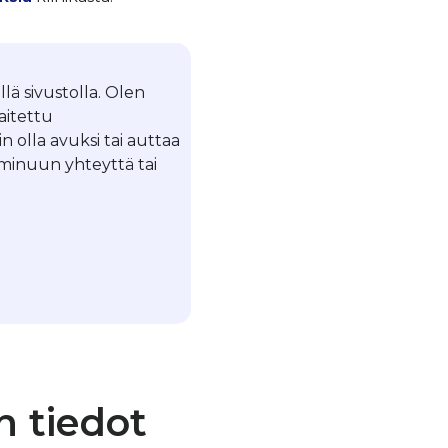
llä sivustolla. Olen
laitettu
in olla avuksi tai auttaa
a minuun yhteyttä tai
n tiedot