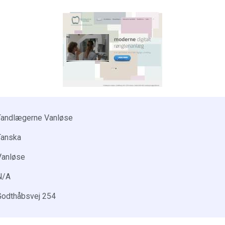
Tandlægerne Vanløse
Tanska
Vanløse
N/A
Godthåbsvej 254