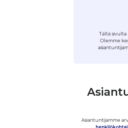
Tältä sivulta
Olemme kerä
asiantuntijam
Asiant
Asiantuntijamme arvos
henkilökohtai