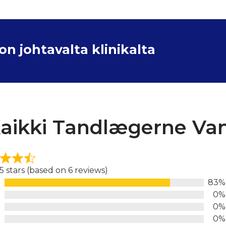
 johtavalta klinikalta
aikki Tandlægerne Van
 5 stars (based on 6 reviews)
83%
d
0%
0%
0%