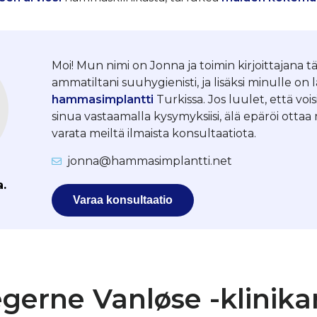
Moi! Mun nimi on Jonna ja toimin kirjoittajana tä
ammatiltani suuhygienisti, ja lisäksi minulle on 
hammasimplantti
Turkissa. Jos luulet, että vois
sinua vastaamalla kysymyksiisi, älä epäröi otta
varata meiltä ilmaista konsultaatiota.
jonna@hammasimplantti.net
a.
Varaa konsultaatio
erne Vanløse -klinika