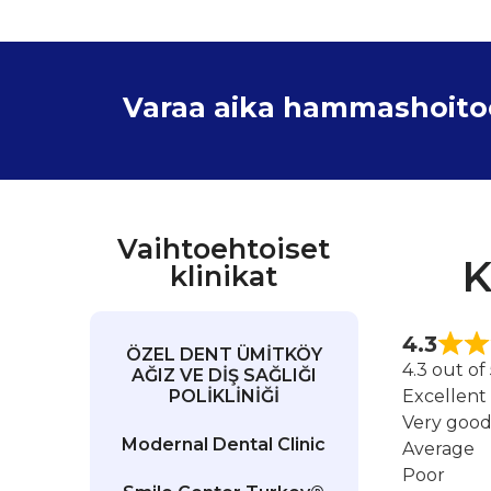
Varaa aika hammashoitoon
Vaihtoehtoiset
K
klinikat
4.3
ÖZEL DENT ÜMİTKÖY
4.3 out of
AĞIZ VE DİŞ SAĞLIĞI
POLİKLİNİĞİ
Excellent
Very goo
Modernal Dental Clinic
Average
Poor