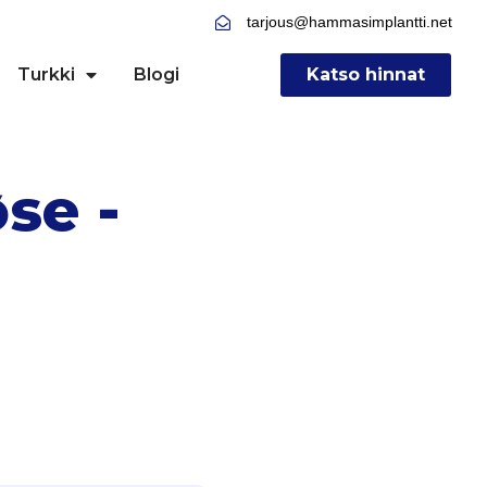
tarjous@hammasimplantti.net
Turkki
Blogi
Katso hinnat
se -