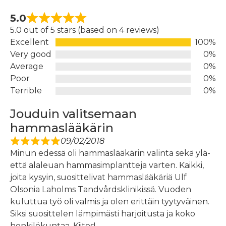
5.0
5.0 out of 5 stars (based on 4 reviews)
Excellent
100%
Very good
0%
Average
0%
Poor
0%
Terrible
0%
Jouduin valitsemaan
hammaslääkärin
09/02/2018
Minun edessä oli hammaslääkärin valinta sekä ylä-
että alaleuan hammasimplantteja varten. Kaikki,
joita kysyin, suosittelivat hammaslääkäriä Ulf
Olsonia Laholms Tandvårdsklinikissä. Vuoden
kuluttua työ oli valmis ja olen erittäin tyytyväinen.
Siksi suosittelen lämpimästi harjoitusta ja koko
henkilökuntaa. Kiitos!