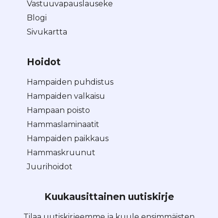
Vastuuvapauslauseke
Blogi
Sivukartta
Hoidot
Hampaiden puhdistus
Hampaiden valkaisu
Hampaan poisto
Hammaslaminaatit
Hampaiden paikkaus
Hammaskruunut
Juurihoidot
Kuukausittainen uutiskirje
Tilaa uutiskirjeemme ja kuule ensimmäisten