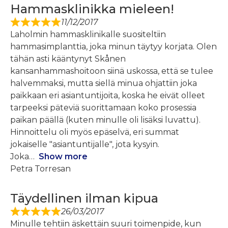
Hammasklinikka mieleen!
11/12/2017
Laholmin hammasklinikalle suositeltiin
hammasimplanttia, joka minun täytyy korjata. Olen
tähän asti kääntynyt Skånen
kansanhammashoitoon siinä uskossa, että se tulee
halvemmaksi, mutta siellä minua ohjattiin joka
paikkaan eri asiantuntijoita, koska he eivät olleet
tarpeeksi päteviä suorittamaan koko prosessia
paikan päällä (kuten minulle oli lisäksi luvattu).
Hinnoittelu oli myös epäselvä, eri summat
jokaiselle "asiantuntijalle", jota kysyin.
Joka
Show more
Petra Torresan
Täydellinen ilman kipua
26/03/2017
Minulle tehtiin äskettäin suuri toimenpide, kun