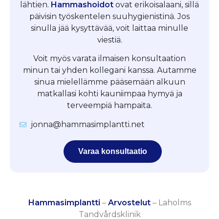
lähtien.
Hammashoidot
ovat erikoisalaani, sillä
päivisin työskentelen suuhygienistinä. Jos
sinulla jää kysyttävää, voit laittaa minulle
viestiä.
Voit myös varata ilmaisen konsultaation
minun tai yhden kollegani kanssa. Autamme
sinua mielellämme pääsemään alkuun
matkallasi kohti kauniimpaa hymyä ja
terveempiä hampaita.
jonna@hammasimplantti.net
Varaa konsultaatio
Hammasimplantti
–
Arvostelut
–
Laholms
Tandvårdsklinik