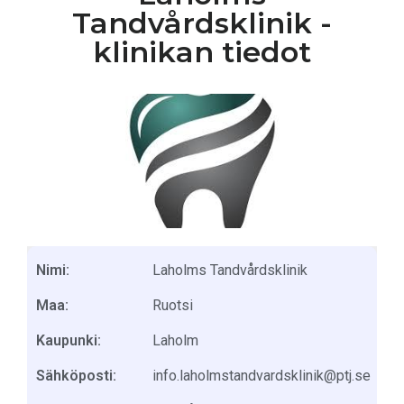
Tandvårdsklinik -
klinikan tiedot
Nimi:
Laholms Tandvårdsklinik
Maa:
Ruotsi
Kaupunki:
Laholm
Sähköposti:
info.laholmstandvardsklinik@ptj.se