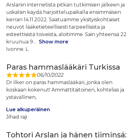
Arslanin internetistä pitkän tutkimisen jälkeen ja
uskalsin käydä harjoittelupaikalla ensimmäisen
kerran 14.11.2022. Saatuamme yksityiskohtaiset
neuvot lääketieteellisesti tarpeellisista ja
esteettisistä toiveista, aloitimme. Sain yhteensä 22
kruunua 9
Show more
Ivonne. L
Paras hammaslääkäri Turkissa
06/10/2022
Dr ilker on paras hammaslääkäri, jonka olen
koskaan kokenut! Ammattitaitoinen, kohtelias ja
ystävällinen,
Lue alkuperäinen
Jihad raji
Tohtori Arslan ja hänen tiiminsä: