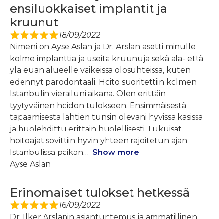
ensiluokkaiset implantit ja
kruunut
18/09/2022
Nimeni on Ayse Aslan ja Dr. Arslan asetti minulle
kolme implanttia ja useita kruunuja sekä ala- että
yläleuan alueelle vaikeissa olosuhteissa, kuten
edennyt parodontaali. Hoito suoritettiin kolmen
Istanbulin vierailuni aikana. Olen erittäin
tyytyväinen hoidon tulokseen. Ensimmäisestä
tapaamisesta lähtien tunsin olevani hyvissä käsissä
ja huolehdittu erittäin huolellisesti. Lukuisat
hoitoajat sovittiin hyvin yhteen rajoitetun ajan
Istanbulissa paikan
Show more
Ayse Aslan
Erinomaiset tulokset hetkessä
16/09/2022
Dr. Ilker Arslanin asiantuntemus ja ammatillinen