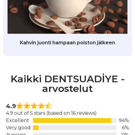
Kahvin juonti hampaan poiston jälkeen
Kaikki DENTSUADİYE -
arvostelut
4.9
4.9 out of 5 stars (based on 16 reviews)
Excellent
94%
Very good
6%
Average
0%