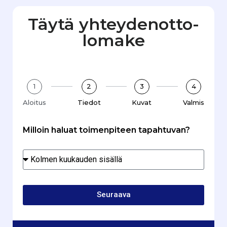
Täytä yhteydenotto­
lomake
1
2
3
4
Aloitus
Tiedot
Kuvat
Valmis
Milloin haluat toimenpiteen tapahtuvan?
Seuraava