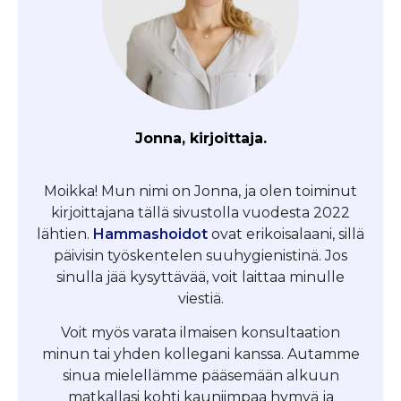
Jonna, kirjoittaja.
Moikka! Mun nimi on Jonna, ja olen toiminut
kirjoittajana tällä sivustolla vuodesta 2022
lähtien.
Hammashoidot
ovat erikoisalaani, sillä
päivisin työskentelen suuhygienistinä. Jos
sinulla jää kysyttävää, voit laittaa minulle
viestiä.
Voit myös varata ilmaisen konsultaation
minun tai yhden kollegani kanssa. Autamme
sinua mielellämme pääsemään alkuun
matkallasi kohti kauniimpaa hymyä ja