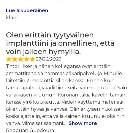
Lue alkuperäinen
klant
Olen erittäin tyytyväinen
implanttiini ja onnellinen, että
voin jälleen hymyillä.
27/06/2022
Thtori ilker ja hänen kollegansa ovat erittäin
ammattitaitoisia hammaslääkäripalveluja. Minulle
laitettiin 2 implanttia sillan kanssa. Ennen kuin
tämä tapahtui, vaadittiin useita valmistelutöitä. Sain
väliaikaisen kruunun. Koronan takia kävelin tämän
kanssa yli 6 kuukautta. Niiden käyttämä materiaali
oli erittäin hyvää ja vahvaa. Olin erityisen huolissani,
koska ajattelin, että väliaikainen kruunu ei olisi niin
vahva. Viimeiset saamani
Show more
Redouan Guedoura