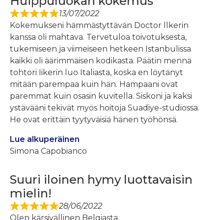
Huippuluokan kokemus
13/07/2022
Kokemukseni hämmästyttävän Doctor llkerin
kanssa oli mahtava. Tervetuloa toivotuksesta,
tukemiseen ja viimeiseen hetkeen Istanbulissa
kaikki oli äärimmäisen kodikasta. Päätin mennä
tohtori Iikerin luo Italiasta, koska en löytänyt
mitään parempaa kuin hän. Hampaani ovat
paremmat kuin osasin kuvitella. Siskoni ja kaksi
ystävääni tekivät myös hoitoja Suadiye-studiossa.
He ovat erittäin tyytyväisiä hänen työhönsä.
Lue alkuperäinen
Simona Capobianco
Suuri iloinen hymy luottavaisin
mielin!
28/06/2022
Olen kärsivällinen Belgiasta.