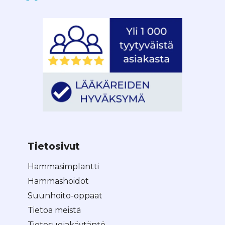
Tietosivut
Hammasimplantti
Hammashoidot
Suunhoito-oppaat
Tietoa meistä
Tietosuojakäytäntö