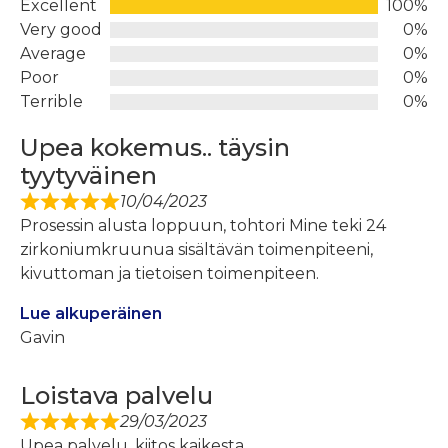
Excellent
100%
Very good
0%
Average
0%
Poor
0%
Terrible
0%
Upea kokemus.. täysin
tyytyväinen
10/04/2023
Prosessin alusta loppuun, tohtori Mine teki 24
zirkoniumkruunua sisältävän toimenpiteeni,
kivuttoman ja tietoisen toimenpiteen.
Lue alkuperäinen
Gavin
Loistava palvelu
29/03/2023
Upea palvelu, kiitos kaikesta.