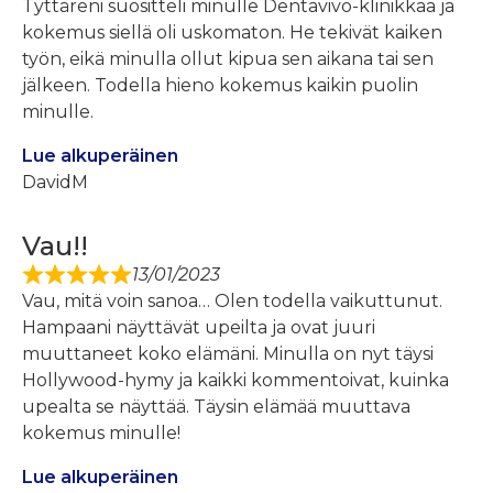
Tyttäreni suositteli minulle Dentavivo-klinikkaa ja
kokemus siellä oli uskomaton. He tekivät kaiken
työn, eikä minulla ollut kipua sen aikana tai sen
jälkeen. Todella hieno kokemus kaikin puolin
minulle.
Lue alkuperäinen
DavidM
Vau!!
13/01/2023
Vau, mitä voin sanoa… Olen todella vaikuttunut.
Hampaani näyttävät upeilta ja ovat juuri
muuttaneet koko elämäni. Minulla on nyt täysi
Hollywood-hymy ja kaikki kommentoivat, kuinka
upealta se näyttää. Täysin elämää muuttava
kokemus minulle!
Lue alkuperäinen