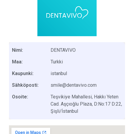
Nimi:
DENTAVIVO
Maa:
Turkki
Kaupunki:
istanbul
Sähköposti:
smile@dentavivo.com
Osoite:
Teşvikiye Mahallesi, Hakkı Yeten
Cad. Aşçıoğlu Plaza, D:No:17 D:22,
Şişli/İstanbul