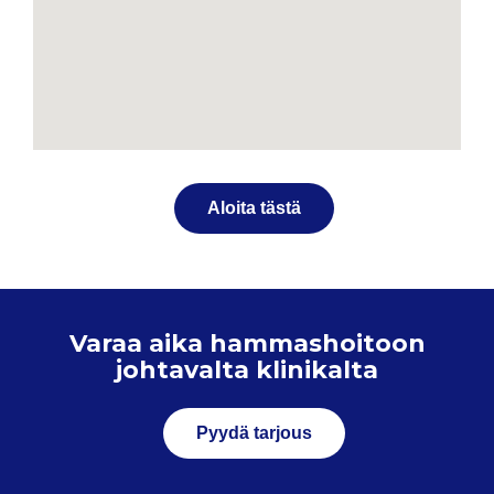
Aloita tästä
Varaa aika hammashoitoon
johtavalta klinikalta
Pyydä tarjous