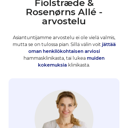
Fiolstræde &
Rosenørns Allé -
arvostelu
Asiantuntijamme arvostelu ei ole vielä valmis,
mutta se on tulossa pian. Sillä välin voit
jättää
oman henkilökohtaisen arviosi
hammasklinikasta, tai lukea
muiden
kokemuksia
klinikasta.