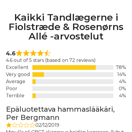
Kaikki Tandlægerne i
Fiolstræde & Rosenørns
Allé -arvostelut
4.6
4.6 out of 5 stars (based on 72 reviews)
Excellent
78%
Very good
14%
Average
4%
Poor
0%
Terrible
4%
Epäluotettava hammaslääkäri,
Per Bergmann
02/12/2019