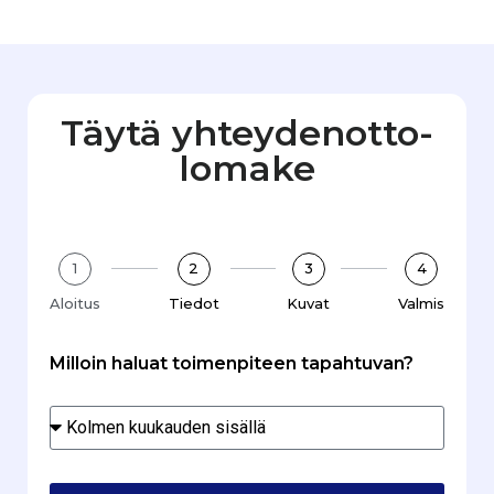
Täytä yhteydenotto­
lomake
1
2
3
4
Aloitus
Tiedot
Kuvat
Valmis
Milloin haluat toimenpiteen tapahtuvan?