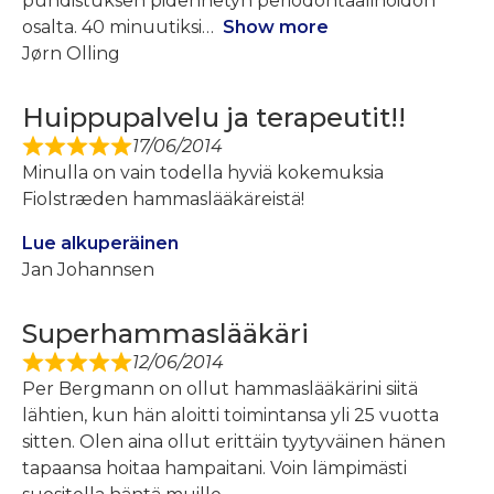
puhdistuksen pidennetyn periodontaalihoidon
osalta. 40 minuutiksi
Show more
Jørn Olling
Huippupalvelu ja terapeutit!!
17/06/2014
Minulla on vain todella hyviä kokemuksia
Fiolstræden hammaslääkäreistä!
Lue alkuperäinen
Jan Johannsen
Superhammaslääkäri
12/06/2014
Per Bergmann on ollut hammaslääkärini siitä
lähtien, kun hän aloitti toimintansa yli 25 vuotta
sitten. Olen aina ollut erittäin tyytyväinen hänen
tapaansa hoitaa hampaitani. Voin lämpimästi