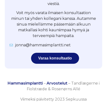
viestiä.
Voit myös varata ilmaisen konsultaation
minun tai yhden kollegani kanssa. Autamme
sinua mielellämme pääsemään alkuun
matkallasi kohti kauniimpaa hymyä ja
terveempiä hampaita.
jonna@hammasimplantti.net
Varaa konsultaatio
Hammasimplantti
–
Arvostelut
–
Tandlægerne i
Fiolstræde & Rosenørns Allé
Viimeksi päivitetty 2023 Sepkuussa