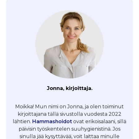
Jonna, kirjoittaja.
Moikka! Mun nimi on Jonna, ja olen toiminut
kirjoittajana tällä sivustolla vuodesta 2022
lähtien.
Hammashoidot
ovat erikoisalaani, sillä
päivisin työskentelen suuhygienistinä. Jos
sinulla jää kysyttävää, voit laittaa minulle