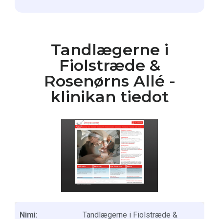
Tandlægerne i
Fiolstræde &
Rosenørns Allé -
klinikan tiedot
Nimi:
Tandlægerne i Fiolstræde &