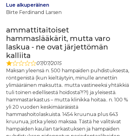
Lue alkuperäinen
Birte Ferdinand Larsen
ammattitaitoiset
hammaslääkärit, mutta varo
laskua - ne ovat järjettömän
kalliita
07/07/2015
Maksan yleensä n. 500 hampaiden puhdistuksesta,
röntgenistä (kun kieltäytyin, minulle annettiin
ylimääräinen maksutta.. mutta vastineeksi yhtäkkiä
tuli toinen edellisestä hoidosta?!?!) ja yleisestä.
hammastarkastus – mutta klinikka hoitaa.. n. 100 %
yli 20 vuoden keskimääräisistä
hammashoitolaskuista. 1454 kruunua plus 643
kruunua, jotka yleisö maksaa. Tästä he valitsivat
hampaiden kaulan tarkastuksen ja hampaiden