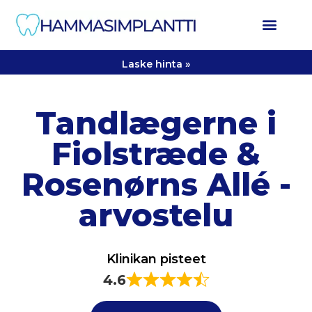
Laske hinta »
Tandlægerne i
Fiolstræde &
Rosenørns Allé -
arvostelu
Klinikan pisteet
4.6