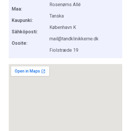
Rosenørns Allé
Maa:
Tanska
Kaupunki:
København K
Sähköposti:
mail@tandklinikkerne.dk
Osoite:
Fiolstræde 19