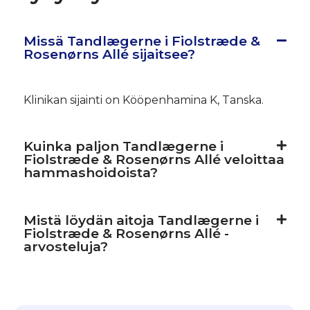
Missä Tandlægerne i Fiolstræde &
Rosenørns Allé sijaitsee?
Klinikan sijainti on Kööpenhamina K, Tanska.
Kuinka paljon Tandlægerne i
Fiolstræde & Rosenørns Allé veloittaa
hammashoidoista?
Mistä löydän aitoja Tandlægerne i
Fiolstræde & Rosenørns Allé -
arvosteluja?