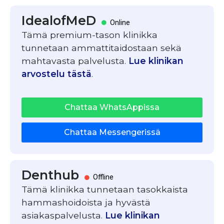
IdealofMeD
Online
Tämä premium-tason klinikka
tunnetaan ammattitaidostaan sekä
mahtavasta palvelusta.
Lue klinikan
arvostelu tästä
.
Chattaa WhatsAppissa
Chattaa Messengerissä
Denthub
Offline
Tämä klinikka tunnetaan tasokkaista
hammashoidoista ja hyvästä
asiakaspalvelusta.
Lue klinikan