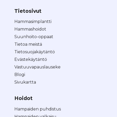
Tietosivut
Hammasimplantti
Hammashoidot
Suunhoito-oppaat
Tietoa meistä
Tietosuojakäytäntö
Evästekäytäntö
Vastuuvapauslauseke
Blogi
Sivukartta
Hoidot
Hampaiden puhdistus
Hampaiden valkaisu