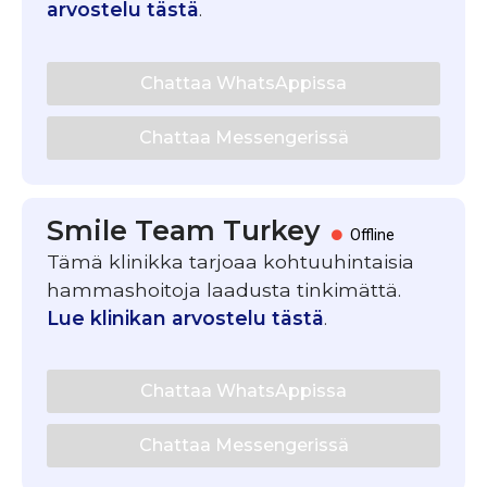
arvostelu tästä
.
Chattaa WhatsAppissa
Chattaa Messengerissä
Smile Team Turkey
Offline
Tämä klinikka tarjoaa kohtuuhintaisia
hammashoitoja laadusta tinkimättä.
Lue klinikan arvostelu tästä
.
Chattaa WhatsAppissa
Chattaa Messengerissä