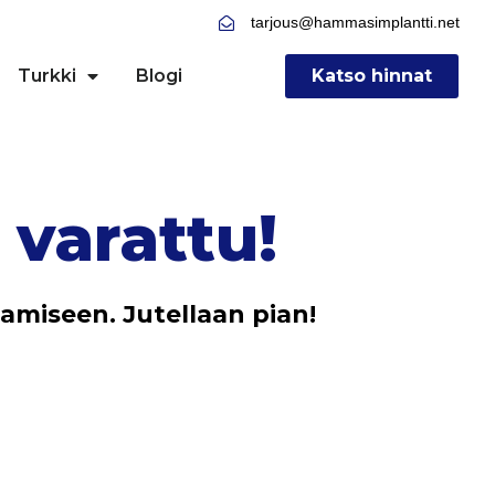
tarjous@hammasimplantti.net
Turkki
Blogi
Katso hinnat
 varattu!
aamiseen. Jutellaan pian!