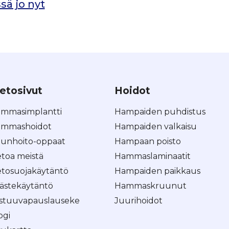
sä jo nyt
etosivut
Hoidot
mmasimplantti
Hampaiden puhdistus
mmashoidot
Hampaiden valkaisu
unhoito-oppaat
Hampaan poisto
etoa meistä
Hammaslaminaatit
etosuojakäytäntö
Hampaiden paikkaus
ästekäytäntö
Hammaskruunut
stuuvapauslauseke
Juurihoidot
ogi