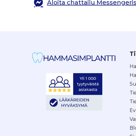
Aloita chattailu Messengeris
Ti
Ha
Ha
Su
Ti
Ti
Ev
Va
Bl