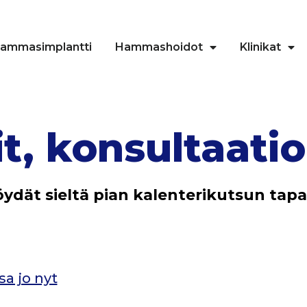
ammasimplantti
Hammashoidot
Klinikat
t, konsultaatio
öydät sieltä pian kalenterikutsun tap
a jo nyt